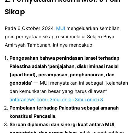
Sikap
Pada 6 Oktober 2024,
MUI
mengeluarkan sembilan
poin pernyataan sikap resmi melalui Sekjen Buya
Amirsyah Tambunan. Intinya mencakup:
Pengesahan bahwa penindasan Israel terhadap
Palestina adalah ‘penjajahan, diskriminasi rasial
(apartheid), perampasan, penghancuran, dan
genosida’
— MUI menyatakan ini sebagai “kejahatan
dan kemunkaran besar yang harus dilawan”
antaranews.com+3mui.or.id+3mui.or.id+3
.
Pembelaan terhadap Palestina sebagai amanah
konstitusi Pancasila
.
Seruan diplomasi dan sinergi kuat antara MUI,
pemerintah, dan ormas Islam
untuk menghentikan