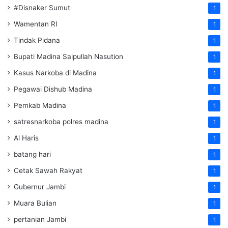
#Disnaker Sumut
1
Wamentan RI
1
Tindak Pidana
1
Bupati Madina Saipullah Nasution
1
Kasus Narkoba di Madina
1
Pegawai Dishub Madina
1
Pemkab Madina
1
satresnarkoba polres madina
1
Al Haris
1
batang hari
1
Cetak Sawah Rakyat
1
Gubernur Jambi
1
Muara Bulian
1
pertanian Jambi
1