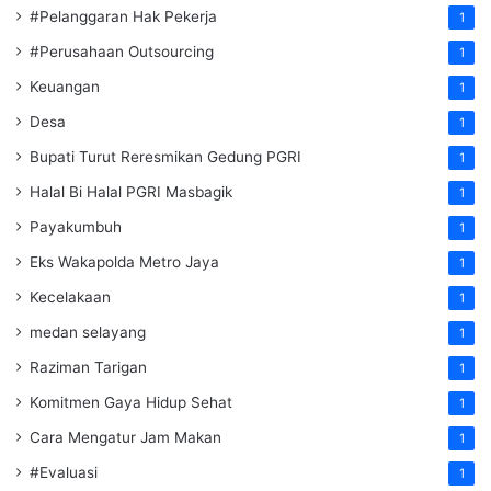
#Pelanggaran Hak Pekerja
1
#Perusahaan Outsourcing
1
Keuangan
1
Desa
1
Bupati Turut Reresmikan Gedung PGRI
1
Halal Bi Halal PGRI Masbagik
1
Payakumbuh
1
Eks Wakapolda Metro Jaya
1
Kecelakaan
1
medan selayang
1
Raziman Tarigan
1
Komitmen Gaya Hidup Sehat
1
Cara Mengatur Jam Makan
1
#Evaluasi
1