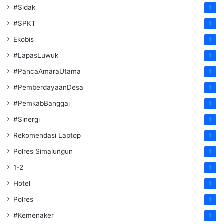
#Sidak
1
#SPKT
1
Ekobis
1
#LapasLuwuk
1
#PancaAmaraUtama
1
#PemberdayaanDesa
1
#PemkabBanggai
1
#Sinergi
1
Rekomendasi Laptop
1
Polres Simalungun
1
1-2
1
Hotel
1
Polres
1
#Kemenaker
1