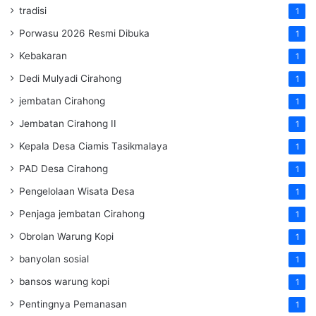
tradisi
1
Porwasu 2026 Resmi Dibuka
1
Kebakaran
1
Dedi Mulyadi Cirahong
1
jembatan Cirahong
1
Jembatan Cirahong II
1
Kepala Desa Ciamis Tasikmalaya
1
PAD Desa Cirahong
1
Pengelolaan Wisata Desa
1
Penjaga jembatan Cirahong
1
Obrolan Warung Kopi
1
banyolan sosial
1
bansos warung kopi
1
Pentingnya Pemanasan
1