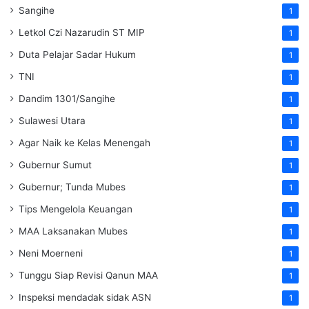
Sangihe
1
Letkol Czi Nazarudin ST MIP
1
Duta Pelajar Sadar Hukum
1
TNI
1
Dandim 1301/Sangihe
1
Sulawesi Utara
1
Agar Naik ke Kelas Menengah
1
Gubernur Sumut
1
Gubernur; Tunda Mubes
1
Tips Mengelola Keuangan
1
MAA Laksanakan Mubes
1
Neni Moerneni
1
Tunggu Siap Revisi Qanun MAA
1
Inspeksi mendadak
sidak
ASN
1