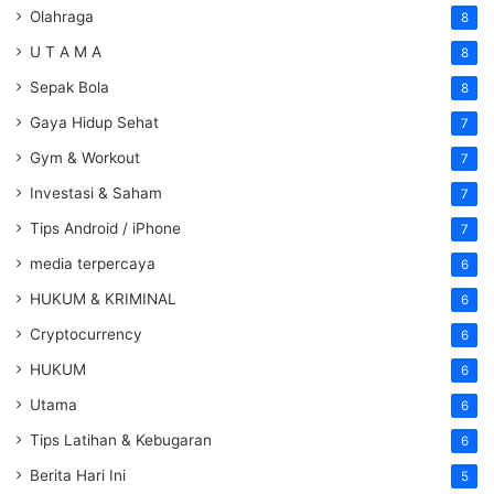
Olahraga
8
U T A M A
8
Sepak Bola
8
Gaya Hidup Sehat
7
Gym & Workout
7
Investasi & Saham
7
Tips Android / iPhone
7
media terpercaya
6
HUKUM & KRIMINAL
6
Cryptocurrency
6
HUKUM
6
Utama
6
Tips Latihan & Kebugaran
6
Berita Hari Ini
5