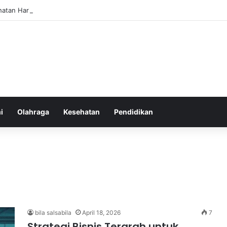
hatan Harian untuk Meningkatkan Daya Tahan Tubuh dalam Beraktivitas
i
Olahraga
Kesehatan
Pendidikan
bila salsabila
April 18, 2026
7
Strategi Bisnis Terarah untuk