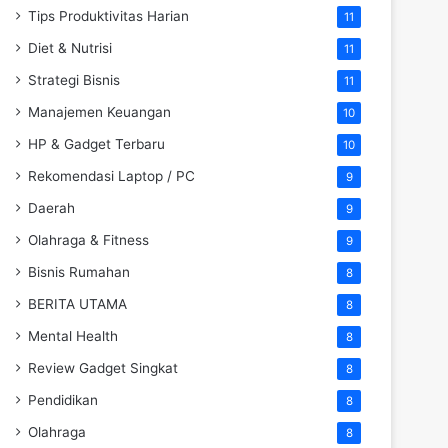
Tips Produktivitas Harian
11
Diet & Nutrisi
11
Strategi Bisnis
11
Manajemen Keuangan
10
HP & Gadget Terbaru
10
Rekomendasi Laptop / PC
9
Daerah
9
Olahraga & Fitness
9
Bisnis Rumahan
8
BERITA UTAMA
8
Mental Health
8
Review Gadget Singkat
8
Pendidikan
8
Olahraga
8