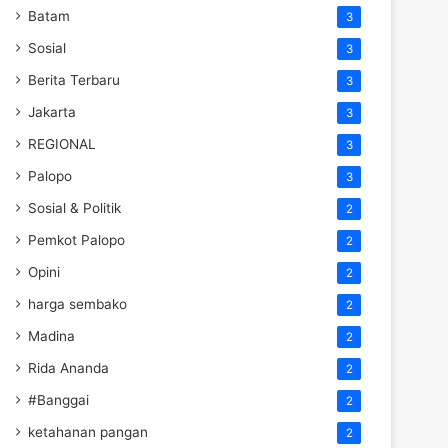
Batam
3
Sosial
3
Berita Terbaru
3
Jakarta
3
REGIONAL
3
Palopo
3
Sosial & Politik
2
Pemkot Palopo
2
Opini
2
harga sembako
2
Madina
2
Rida Ananda
2
#Banggai
2
ketahanan pangan
2