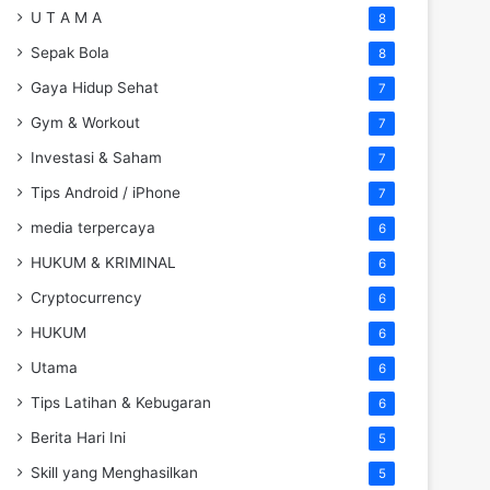
U T A M A
8
Sepak Bola
8
Gaya Hidup Sehat
7
Gym & Workout
7
Investasi & Saham
7
Tips Android / iPhone
7
media terpercaya
6
HUKUM & KRIMINAL
6
Cryptocurrency
6
HUKUM
6
Utama
6
Tips Latihan & Kebugaran
6
Berita Hari Ini
5
Skill yang Menghasilkan
5