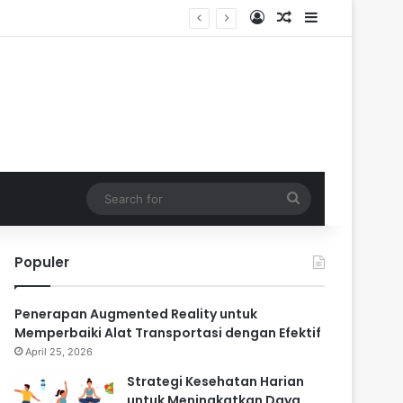
Log In
Random Article
Sidebar
Search
for
Populer
Penerapan Augmented Reality untuk
Memperbaiki Alat Transportasi dengan Efektif
April 25, 2026
Strategi Kesehatan Harian
untuk Meningkatkan Daya