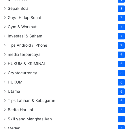
Sepak Bola
8
Gaya Hidup Sehat
7
Gym & Workout
7
Investasi & Saham
7
Tips Android / iPhone
7
media terpercaya
6
HUKUM & KRIMINAL
6
Cryptocurrency
6
HUKUM
6
Utama
6
Tips Latihan & Kebugaran
6
Berita Hari Ini
5
Skill yang Menghasilkan
5
Medan
5