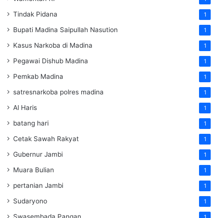
Tindak Pidana
1
Bupati Madina Saipullah Nasution
1
Kasus Narkoba di Madina
1
Pegawai Dishub Madina
1
Pemkab Madina
1
satresnarkoba polres madina
1
Al Haris
1
batang hari
1
Cetak Sawah Rakyat
1
Gubernur Jambi
1
Muara Bulian
1
pertanian Jambi
1
Sudaryono
1
Swasembada Pangan
1