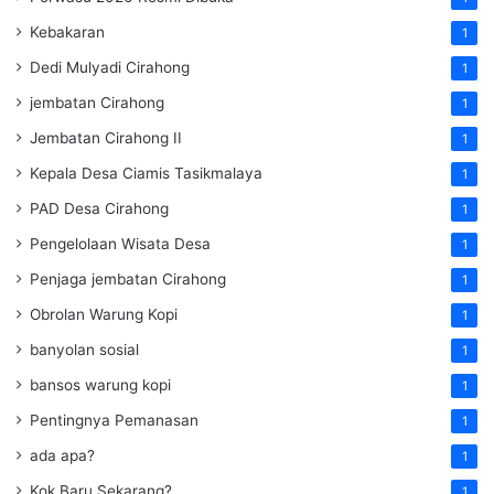
Kebakaran
1
Dedi Mulyadi Cirahong
1
jembatan Cirahong
1
Jembatan Cirahong II
1
Kepala Desa Ciamis Tasikmalaya
1
PAD Desa Cirahong
1
Pengelolaan Wisata Desa
1
Penjaga jembatan Cirahong
1
Obrolan Warung Kopi
1
banyolan sosial
1
bansos warung kopi
1
Pentingnya Pemanasan
1
ada apa?
1
Kok Baru Sekarang?
1