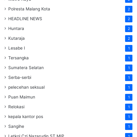
Polresta Malang Kota
2
HEADLINE NEWS
2
Huntara
2
Kutaraja
2
Lesabe I
1
Tersangka
1
Sumatera Selatan
1
Serba-serbi
1
pelecehan seksual
1
Puan Maimun
1
Relokasi
1
kepala kantor pos
1
Sangihe
1
Letkol Czi Nazarudin ST MIP
1