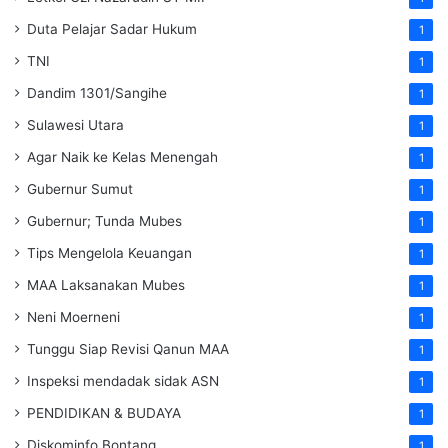
Duta Pelajar Sadar Hukum
1
TNI
1
Dandim 1301/Sangihe
1
Sulawesi Utara
1
Agar Naik ke Kelas Menengah
1
Gubernur Sumut
1
Gubernur; Tunda Mubes
1
Tips Mengelola Keuangan
1
MAA Laksanakan Mubes
1
Neni Moerneni
1
Tunggu Siap Revisi Qanun MAA
1
Inspeksi mendadak
sidak
ASN
1
PENDIDIKAN & BUDAYA
1
Diskominfo Bontang
1