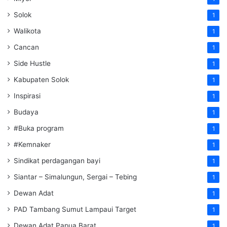
Solok
1
Walikota
1
Cancan
1
Side Hustle
1
Kabupaten Solok
1
Inspirasi
1
Budaya
1
#Buka program
1
#Kemnaker
1
Sindikat perdagangan bayi
1
Siantar – Simalungun, Sergai – Tebing
1
Dewan Adat
1
PAD Tambang Sumut Lampaui Target
1
Dewan Adat Papua Barat
1