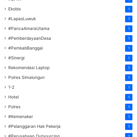
Ekobis
1
#LapasLuwuk
1
#PancaAmaraUtama
1
#PemberdayaanDesa
1
#PemkabBanggai
1
#Sinergi
1
Rekomendasi Laptop
1
Polres Simalungun
1
1-2
1
Hotel
1
Polres
1
#Kemenaker
1
#Pelanggaran Hak Pekerja
1
#Perusahaan Outsourcing
1