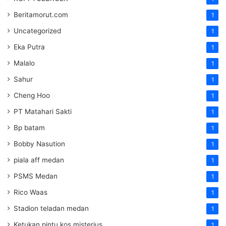
Beritamorut.com
1
Uncategorized
1
Eka Putra
1
Malalo
1
Sahur
1
Cheng Hoo
1
PT Matahari Sakti
1
Bp batam
1
Bobby Nasution
1
piala aff medan
1
PSMS Medan
1
Rico Waas
1
Stadion teladan medan
1
Ketukan pintu kos misterius
1