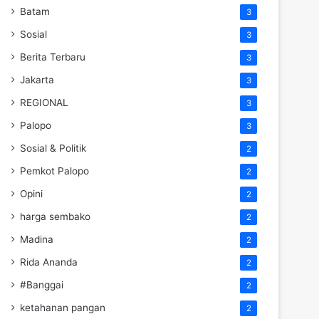
Batam
3
Sosial
3
Berita Terbaru
3
Jakarta
3
REGIONAL
3
Palopo
3
Sosial & Politik
2
Pemkot Palopo
2
Opini
2
harga sembako
2
Madina
2
Rida Ananda
2
#Banggai
2
ketahanan pangan
2