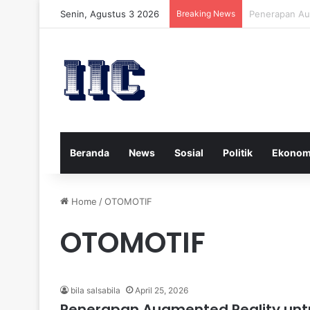
Senin, Agustus 3 2026
Breaking News
Strategi Kese
Beranda
News
Sosial
Politik
Ekonom
Home
/
OTOMOTIF
OTOMOTIF
bila salsabila
April 25, 2026
Penerapan Augmented Reality untu