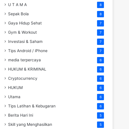
U T A M A
8
Sepak Bola
8
Gaya Hidup Sehat
7
Gym & Workout
7
Investasi & Saham
7
Tips Android / iPhone
7
media terpercaya
6
HUKUM & KRIMINAL
6
Cryptocurrency
6
HUKUM
6
Utama
6
Tips Latihan & Kebugaran
6
Berita Hari Ini
5
Skill yang Menghasilkan
5