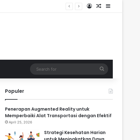
Log In
Random Article
Sidebar
Search
for
Populer
Penerapan Augmented Reality untuk
Memperbaiki Alat Transportasi dengan Efektif
April 25, 2026
Strategi Kesehatan Harian
untuk Meningkatkan Daya