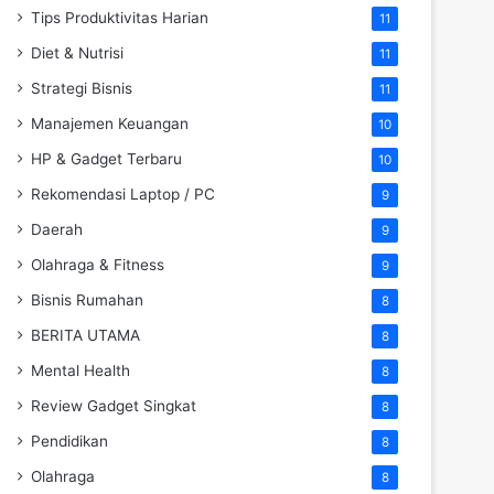
Tips Produktivitas Harian
11
Diet & Nutrisi
11
Strategi Bisnis
11
Manajemen Keuangan
10
HP & Gadget Terbaru
10
Rekomendasi Laptop / PC
9
Daerah
9
Olahraga & Fitness
9
Bisnis Rumahan
8
BERITA UTAMA
8
Mental Health
8
Review Gadget Singkat
8
Pendidikan
8
Olahraga
8