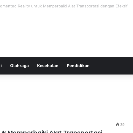
hatan Harian untuk Meningkatkan Daya Tahan Tubuh dalam Beraktivitas
i
Olahraga
Kesehatan
Pendidikan
29
k Memperbaiki Alat Transportasi