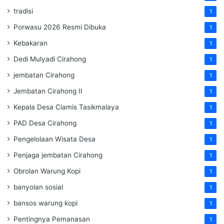
tradisi
1
Porwasu 2026 Resmi Dibuka
1
Kebakaran
1
Dedi Mulyadi Cirahong
1
jembatan Cirahong
1
Jembatan Cirahong II
1
Kepala Desa Ciamis Tasikmalaya
1
PAD Desa Cirahong
1
Pengelolaan Wisata Desa
1
Penjaga jembatan Cirahong
1
Obrolan Warung Kopi
1
banyolan sosial
1
bansos warung kopi
1
Pentingnya Pemanasan
1