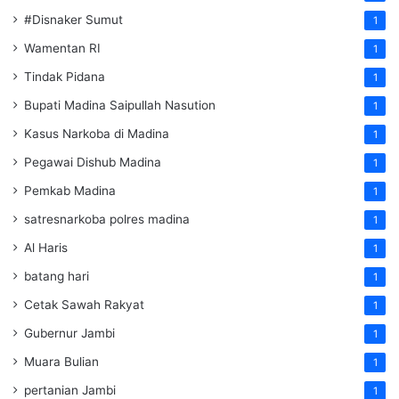
#Disnaker Sumut
1
Wamentan RI
1
Tindak Pidana
1
Bupati Madina Saipullah Nasution
1
Kasus Narkoba di Madina
1
Pegawai Dishub Madina
1
Pemkab Madina
1
satresnarkoba polres madina
1
Al Haris
1
batang hari
1
Cetak Sawah Rakyat
1
Gubernur Jambi
1
Muara Bulian
1
pertanian Jambi
1