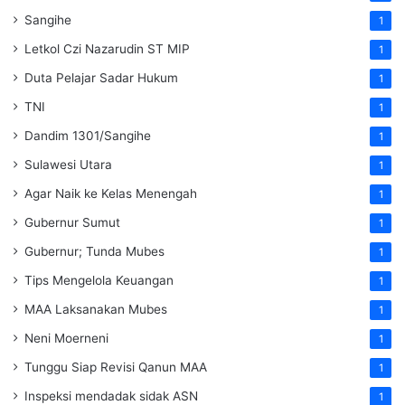
Sangihe
1
Letkol Czi Nazarudin ST MIP
1
Duta Pelajar Sadar Hukum
1
TNI
1
Dandim 1301/Sangihe
1
Sulawesi Utara
1
Agar Naik ke Kelas Menengah
1
Gubernur Sumut
1
Gubernur; Tunda Mubes
1
Tips Mengelola Keuangan
1
MAA Laksanakan Mubes
1
Neni Moerneni
1
Tunggu Siap Revisi Qanun MAA
1
Inspeksi mendadak
sidak
ASN
1