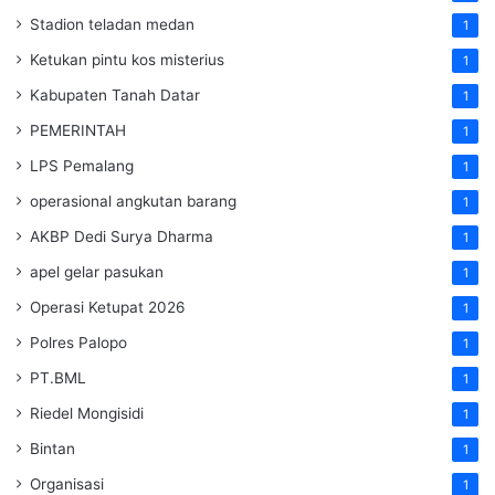
Stadion teladan medan
1
Ketukan pintu kos misterius
1
Kabupaten Tanah Datar
1
PEMERINTAH
1
LPS Pemalang
1
operasional angkutan barang
1
AKBP Dedi Surya Dharma
1
apel gelar pasukan
1
Operasi Ketupat 2026
1
Polres Palopo
1
PT.BML
1
Riedel Mongisidi
1
Bintan
1
Organisasi
1