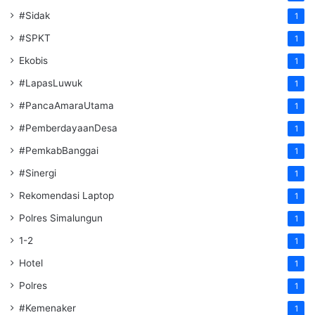
#Sidak
1
#SPKT
1
Ekobis
1
#LapasLuwuk
1
#PancaAmaraUtama
1
#PemberdayaanDesa
1
#PemkabBanggai
1
#Sinergi
1
Rekomendasi Laptop
1
Polres Simalungun
1
1-2
1
Hotel
1
Polres
1
#Kemenaker
1