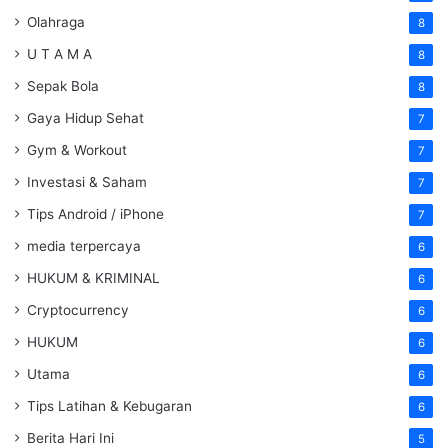
Olahraga
8
U T A M A
8
Sepak Bola
8
Gaya Hidup Sehat
7
Gym & Workout
7
Investasi & Saham
7
Tips Android / iPhone
7
media terpercaya
6
HUKUM & KRIMINAL
6
Cryptocurrency
6
HUKUM
6
Utama
6
Tips Latihan & Kebugaran
6
Berita Hari Ini
5