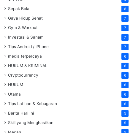
Sepak Bola
8
Gaya Hidup Sehat
7
Gym & Workout
7
Investasi & Saham
7
Tips Android / iPhone
7
media terpercaya
6
HUKUM & KRIMINAL
6
Cryptocurrency
6
HUKUM
6
Utama
6
Tips Latihan & Kebugaran
6
Berita Hari Ini
5
Skill yang Menghasilkan
5
Medan
5