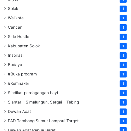
Solok
1
Walikota
1
Cancan
1
Side Hustle
1
Kabupaten Solok
1
Inspirasi
1
Budaya
1
#Buka program
1
#Kemnaker
1
Sindikat perdagangan bayi
1
Siantar – Simalungun, Sergai – Tebing
1
Dewan Adat
1
PAD Tambang Sumut Lampaui Target
1
Dewan Adat Papua Barat
1