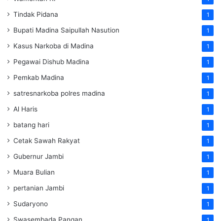
Tindak Pidana
1
Bupati Madina Saipullah Nasution
1
Kasus Narkoba di Madina
1
Pegawai Dishub Madina
1
Pemkab Madina
1
satresnarkoba polres madina
1
Al Haris
1
batang hari
1
Cetak Sawah Rakyat
1
Gubernur Jambi
1
Muara Bulian
1
pertanian Jambi
1
Sudaryono
1
Swasembada Pangan
1