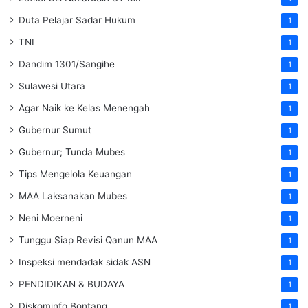
Duta Pelajar Sadar Hukum
1
TNI
1
Dandim 1301/Sangihe
1
Sulawesi Utara
1
Agar Naik ke Kelas Menengah
1
Gubernur Sumut
1
Gubernur; Tunda Mubes
1
Tips Mengelola Keuangan
1
MAA Laksanakan Mubes
1
Neni Moerneni
1
Tunggu Siap Revisi Qanun MAA
1
Inspeksi mendadak
sidak
ASN
1
PENDIDIKAN & BUDAYA
1
Diskominfo Bontang
1