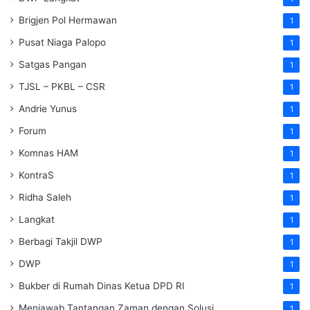
Brigjen Pol Hermawan
1
Pusat Niaga Palopo
1
Satgas Pangan
1
TJSL – PKBL – CSR
1
Andrie Yunus
1
Forum
1
Komnas HAM
1
KontraS
1
Ridha Saleh
1
Langkat
1
Berbagi Takjil DWP
1
DWP
1
Bukber di Rumah Dinas Ketua DPD RI
1
Menjawab Tantangan Zaman dengan Solusi
1