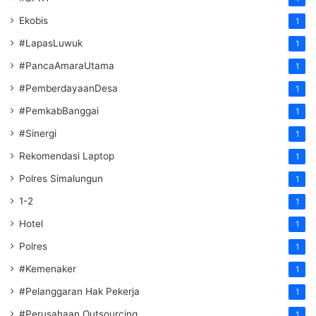
Ekobis
1
#LapasLuwuk
1
#PancaAmaraUtama
1
#PemberdayaanDesa
1
#PemkabBanggai
1
#Sinergi
1
Rekomendasi Laptop
1
Polres Simalungun
1
1-2
1
Hotel
1
Polres
1
#Kemenaker
1
#Pelanggaran Hak Pekerja
1
#Perusahaan Outsourcing
1