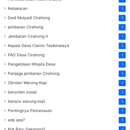
Kebakaran
1
Dedi Mulyadi Cirahong
1
jembatan Cirahong
1
Jembatan Cirahong II
1
Kepala Desa Ciamis Tasikmalaya
1
PAD Desa Cirahong
1
Pengelolaan Wisata Desa
1
Penjaga jembatan Cirahong
1
Obrolan Warung Kopi
1
banyolan sosial
1
bansos warung kopi
1
Pentingnya Pemanasan
1
ada apa?
1
Kok Baru Sekarang?
1