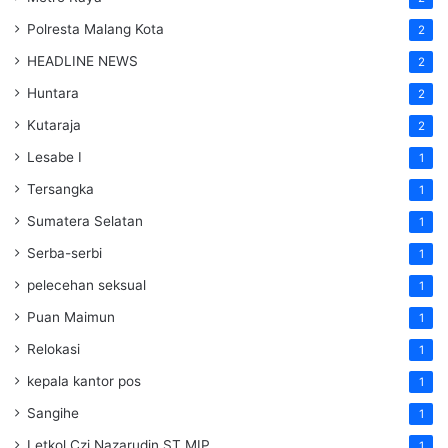
Polresta Malang Kota
2
HEADLINE NEWS
2
Huntara
2
Kutaraja
2
Lesabe I
1
Tersangka
1
Sumatera Selatan
1
Serba-serbi
1
pelecehan seksual
1
Puan Maimun
1
Relokasi
1
kepala kantor pos
1
Sangihe
1
Letkol Czi Nazarudin ST MIP
1