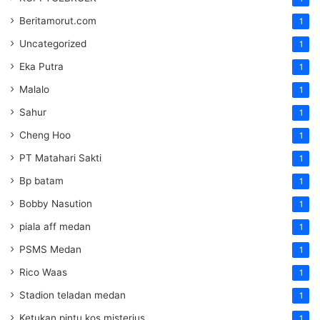
Beritamorut.com
1
Uncategorized
1
Eka Putra
1
Malalo
1
Sahur
1
Cheng Hoo
1
PT Matahari Sakti
1
Bp batam
1
Bobby Nasution
1
piala aff medan
1
PSMS Medan
1
Rico Waas
1
Stadion teladan medan
1
Ketukan pintu kos misterius
1