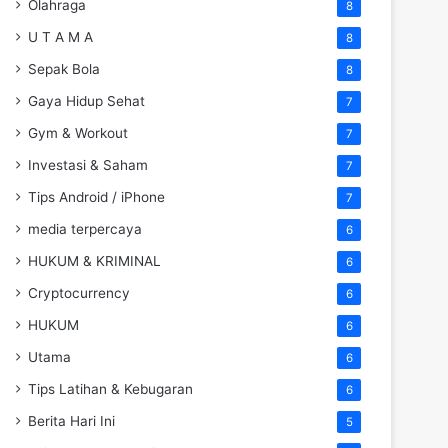
Olahraga
8
U T A M A
8
Sepak Bola
8
Gaya Hidup Sehat
7
Gym & Workout
7
Investasi & Saham
7
Tips Android / iPhone
7
media terpercaya
6
HUKUM & KRIMINAL
6
Cryptocurrency
6
HUKUM
6
Utama
6
Tips Latihan & Kebugaran
6
Berita Hari Ini
5