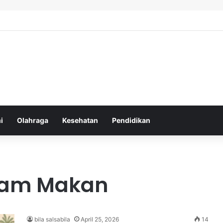
hatan Harian untuk Meningkatkan Daya Tahan Tubuh dalam Beraktivitas
i
Olahraga
Kesehatan
Pendidikan
Jam Makan
bila salsabila
April 25, 2026
14