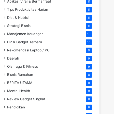
Aplikasi Viral & Bermanfaat
11
Tips Produktivitas Harian
11
Diet & Nutrisi
11
Strategi Bisnis
11
Manajemen Keuangan
10
HP & Gadget Terbaru
10
Rekomendasi Laptop / PC
9
Daerah
9
Olahraga & Fitness
9
Bisnis Rumahan
8
BERITA UTAMA
8
Mental Health
8
Review Gadget Singkat
8
Pendidikan
8