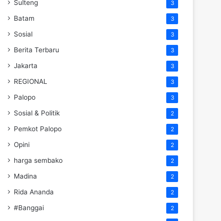
Sulteng
3
Batam
3
Sosial
3
Berita Terbaru
3
Jakarta
3
REGIONAL
3
Palopo
3
Sosial & Politik
2
Pemkot Palopo
2
Opini
2
harga sembako
2
Madina
2
Rida Ananda
2
#Banggai
2