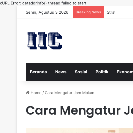
cURL Error: getaddrinfo() thread failed to start
Senin, Agustus 3 2026
Breaking News
Strategi Kese
Beranda
News
Sosial
Politik
Ekonom
Home
/
Cara Mengatur Jam Makan
Cara Mengatur 