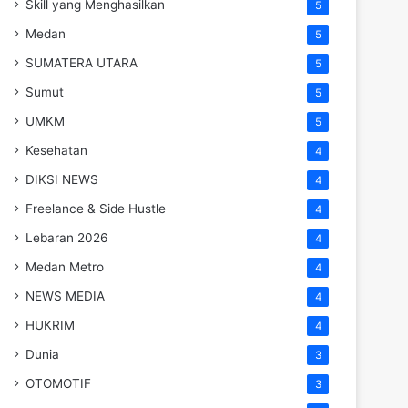
Skill yang Menghasilkan
5
Medan
5
SUMATERA UTARA
5
Sumut
5
UMKM
5
Kesehatan
4
DIKSI NEWS
4
Freelance & Side Hustle
4
Lebaran 2026
4
Medan Metro
4
NEWS MEDIA
4
HUKRIM
4
Dunia
3
OTOMOTIF
3