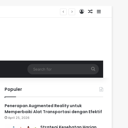
Log In
Random Article
Sidebar
Search
for
Populer
Penerapan Augmented Reality untuk
Memperbaiki Alat Transportasi dengan Efektif
April 25, 2026
Strategi Kesehatan Harian