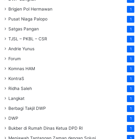
Brigjen Pol Hermawan
1
Pusat Niaga Palopo
1
Satgas Pangan
1
TJSL – PKBL – CSR
1
Andrie Yunus
1
Forum
1
Komnas HAM
1
KontraS
1
Ridha Saleh
1
Langkat
1
Berbagi Takjil DWP
1
DWP
1
Bukber di Rumah Dinas Ketua DPD RI
1
Menjawab Tantangan Zaman dengan Solusi
1