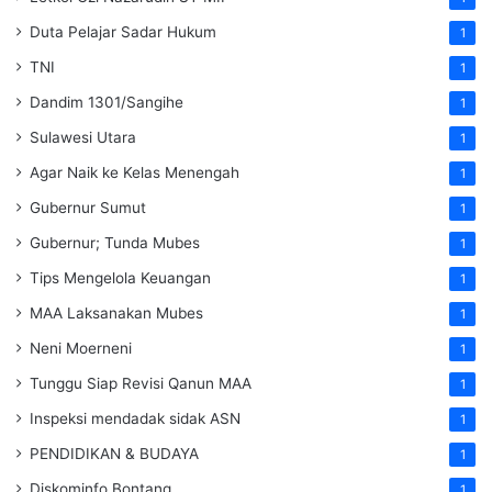
Duta Pelajar Sadar Hukum
1
TNI
1
Dandim 1301/Sangihe
1
Sulawesi Utara
1
Agar Naik ke Kelas Menengah
1
Gubernur Sumut
1
Gubernur; Tunda Mubes
1
Tips Mengelola Keuangan
1
MAA Laksanakan Mubes
1
Neni Moerneni
1
Tunggu Siap Revisi Qanun MAA
1
Inspeksi mendadak
sidak
ASN
1
PENDIDIKAN & BUDAYA
1
Diskominfo Bontang
1