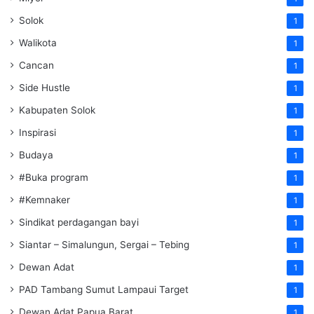
Solok
1
Walikota
1
Cancan
1
Side Hustle
1
Kabupaten Solok
1
Inspirasi
1
Budaya
1
#Buka program
1
#Kemnaker
1
Sindikat perdagangan bayi
1
Siantar – Simalungun, Sergai – Tebing
1
Dewan Adat
1
PAD Tambang Sumut Lampaui Target
1
Dewan Adat Papua Barat
1