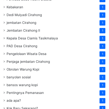
Kebakaran
1
Dedi Mulyadi Cirahong
1
jembatan Cirahong
1
Jembatan Cirahong II
1
Kepala Desa Ciamis Tasikmalaya
1
PAD Desa Cirahong
1
Pengelolaan Wisata Desa
1
Penjaga jembatan Cirahong
1
Obrolan Warung Kopi
1
banyolan sosial
1
bansos warung kopi
1
Pentingnya Pemanasan
1
ada apa?
1
Kok Baru Sekarang?
1