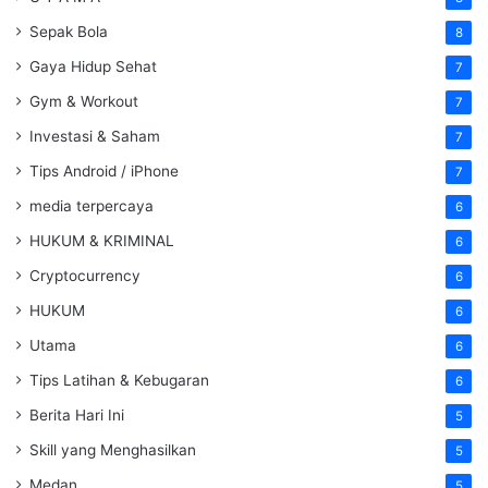
Sepak Bola
8
Gaya Hidup Sehat
7
Gym & Workout
7
Investasi & Saham
7
Tips Android / iPhone
7
media terpercaya
6
HUKUM & KRIMINAL
6
Cryptocurrency
6
HUKUM
6
Utama
6
Tips Latihan & Kebugaran
6
Berita Hari Ini
5
Skill yang Menghasilkan
5
Medan
5