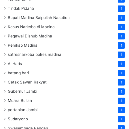
Tindak Pidana
1
Bupati Madina Saipullah Nasution
1
Kasus Narkoba di Madina
1
Pegawai Dishub Madina
1
Pemkab Madina
1
satresnarkoba polres madina
1
Al Haris
1
batang hari
1
Cetak Sawah Rakyat
1
Gubernur Jambi
1
Muara Bulian
1
pertanian Jambi
1
Sudaryono
1
Swasembada Pangan
1