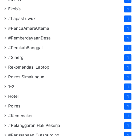
Ekobis
1
#LapasLuwuk
1
#PancaAmaraUtama
1
#PemberdayaanDesa
1
#PemkabBanggai
1
#Sinergi
1
Rekomendasi Laptop
1
Polres Simalungun
1
1-2
1
Hotel
1
Polres
1
#Kemenaker
1
#Pelanggaran Hak Pekerja
1
#Perusahaan Outsourcing
1