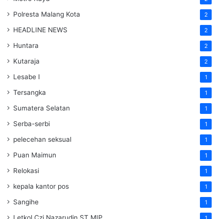
Polresta Malang Kota
2
HEADLINE NEWS
2
Huntara
2
Kutaraja
2
Lesabe I
1
Tersangka
1
Sumatera Selatan
1
Serba-serbi
1
pelecehan seksual
1
Puan Maimun
1
Relokasi
1
kepala kantor pos
1
Sangihe
1
Letkol Czi Nazarudin ST MIP
1