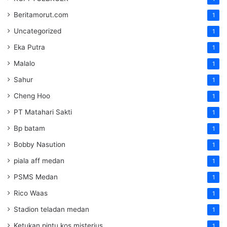
Beritamorut.com
1
Uncategorized
1
Eka Putra
1
Malalo
1
Sahur
1
Cheng Hoo
1
PT Matahari Sakti
1
Bp batam
1
Bobby Nasution
1
piala aff medan
1
PSMS Medan
1
Rico Waas
1
Stadion teladan medan
1
Ketukan pintu kos misterius
1