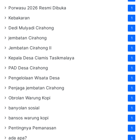
Porwasu 2026 Resmi Dibuka
1
Kebakaran
1
Dedi Mulyadi Cirahong
1
jembatan Cirahong
1
Jembatan Cirahong II
1
Kepala Desa Ciamis Tasikmalaya
1
PAD Desa Cirahong
1
Pengelolaan Wisata Desa
1
Penjaga jembatan Cirahong
1
Obrolan Warung Kopi
1
banyolan sosial
1
bansos warung kopi
1
Pentingnya Pemanasan
1
ada apa?
1