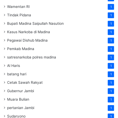
Wamentan RI
1
Tindak Pidana
1
Bupati Madina Saipullah Nasution
1
Kasus Narkoba di Madina
1
Pegawai Dishub Madina
1
Pemkab Madina
1
satresnarkoba polres madina
1
Al Haris
1
batang hari
1
Cetak Sawah Rakyat
1
Gubernur Jambi
1
Muara Bulian
1
pertanian Jambi
1
Sudaryono
1