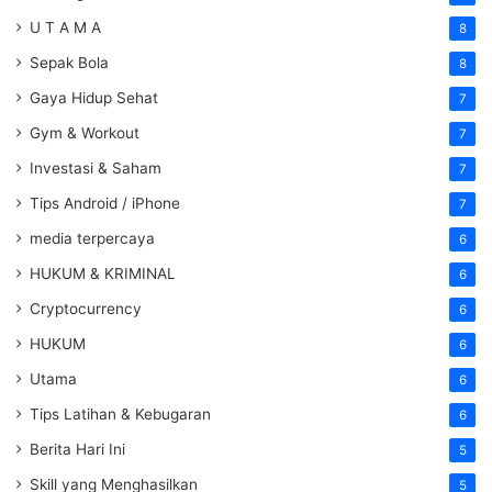
U T A M A
8
Sepak Bola
8
Gaya Hidup Sehat
7
Gym & Workout
7
Investasi & Saham
7
Tips Android / iPhone
7
media terpercaya
6
HUKUM & KRIMINAL
6
Cryptocurrency
6
HUKUM
6
Utama
6
Tips Latihan & Kebugaran
6
Berita Hari Ini
5
Skill yang Menghasilkan
5