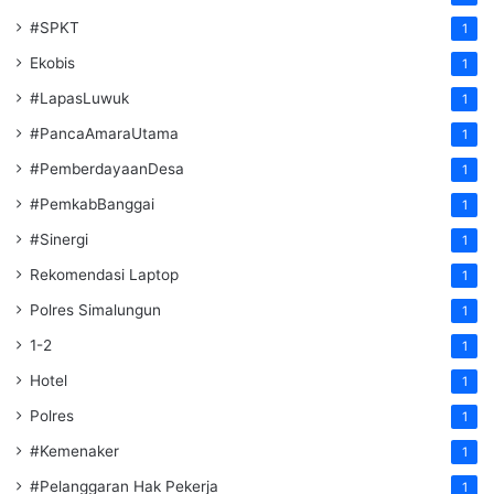
#SPKT
1
Ekobis
1
#LapasLuwuk
1
#PancaAmaraUtama
1
#PemberdayaanDesa
1
#PemkabBanggai
1
#Sinergi
1
Rekomendasi Laptop
1
Polres Simalungun
1
1-2
1
Hotel
1
Polres
1
#Kemenaker
1
#Pelanggaran Hak Pekerja
1