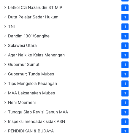
Letkol Czi Nazarudin ST MIP
1
Duta Pelajar Sadar Hukum
1
TNI
1
Dandim 1301/Sangihe
1
Sulawesi Utara
1
Agar Naik ke Kelas Menengah
1
Gubernur Sumut
1
Gubernur; Tunda Mubes
1
Tips Mengelola Keuangan
1
MAA Laksanakan Mubes
1
Neni Moerneni
1
Tunggu Siap Revisi Qanun MAA
1
Inspeksi mendadak
sidak
ASN
1
PENDIDIKAN & BUDAYA
1