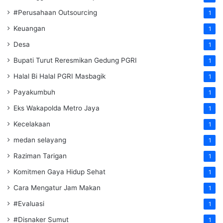
#Perusahaan Outsourcing
1
Keuangan
1
Desa
1
Bupati Turut Reresmikan Gedung PGRI
1
Halal Bi Halal PGRI Masbagik
1
Payakumbuh
1
Eks Wakapolda Metro Jaya
1
Kecelakaan
1
medan selayang
1
Raziman Tarigan
1
Komitmen Gaya Hidup Sehat
1
Cara Mengatur Jam Makan
1
#Evaluasi
1
#Disnaker Sumut
1