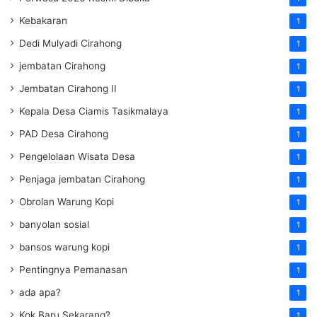
Kebakaran
1
Dedi Mulyadi Cirahong
1
jembatan Cirahong
1
Jembatan Cirahong II
1
Kepala Desa Ciamis Tasikmalaya
1
PAD Desa Cirahong
1
Pengelolaan Wisata Desa
1
Penjaga jembatan Cirahong
1
Obrolan Warung Kopi
1
banyolan sosial
1
bansos warung kopi
1
Pentingnya Pemanasan
1
ada apa?
1
Kok Baru Sekarang?
1