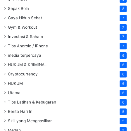
Sepak Bola
8
Gaya Hidup Sehat
7
Gym & Workout
7
Investasi & Saham
7
Tips Android / iPhone
7
media terpercaya
6
HUKUM & KRIMINAL
6
Cryptocurrency
6
HUKUM
6
Utama
6
Tips Latihan & Kebugaran
6
Berita Hari Ini
5
Skill yang Menghasilkan
5
Medan
5