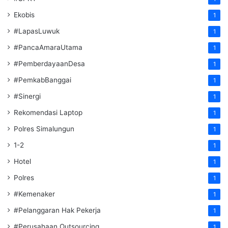
Ekobis
1
#LapasLuwuk
1
#PancaAmaraUtama
1
#PemberdayaanDesa
1
#PemkabBanggai
1
#Sinergi
1
Rekomendasi Laptop
1
Polres Simalungun
1
1-2
1
Hotel
1
Polres
1
#Kemenaker
1
#Pelanggaran Hak Pekerja
1
#Perusahaan Outsourcing
1