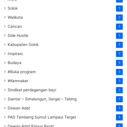
Solok
1
Walikota
1
Cancan
1
Side Hustle
1
Kabupaten Solok
1
Inspirasi
1
Budaya
1
#Buka program
1
#Kemnaker
1
Sindikat perdagangan bayi
1
Siantar – Simalungun, Sergai – Tebing
1
Dewan Adat
1
PAD Tambang Sumut Lampaui Target
1
Dewan Adat Papua Barat
1