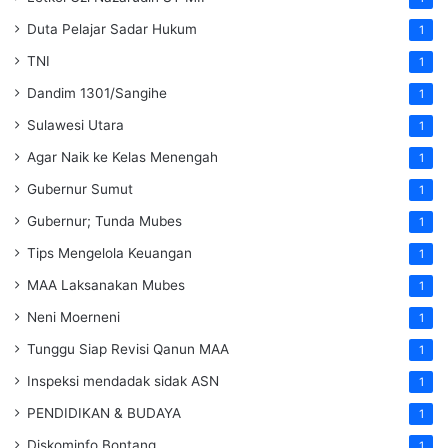
Duta Pelajar Sadar Hukum
1
TNI
1
Dandim 1301/Sangihe
1
Sulawesi Utara
1
Agar Naik ke Kelas Menengah
1
Gubernur Sumut
1
Gubernur; Tunda Mubes
1
Tips Mengelola Keuangan
1
MAA Laksanakan Mubes
1
Neni Moerneni
1
Tunggu Siap Revisi Qanun MAA
1
Inspeksi mendadak
sidak
ASN
1
PENDIDIKAN & BUDAYA
1
Diskominfo Bontang
1