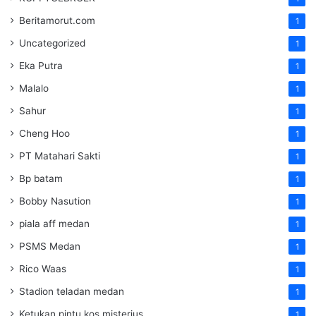
Beritamorut.com
1
Uncategorized
1
Eka Putra
1
Malalo
1
Sahur
1
Cheng Hoo
1
PT Matahari Sakti
1
Bp batam
1
Bobby Nasution
1
piala aff medan
1
PSMS Medan
1
Rico Waas
1
Stadion teladan medan
1
Ketukan pintu kos misterius
1