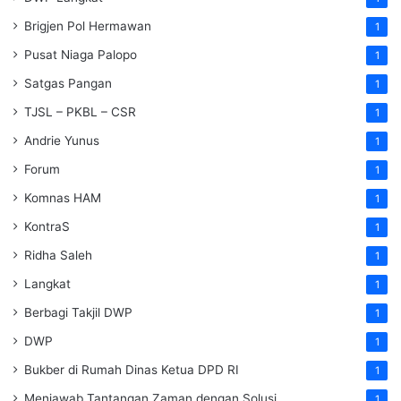
Brigjen Pol Hermawan
1
Pusat Niaga Palopo
1
Satgas Pangan
1
TJSL – PKBL – CSR
1
Andrie Yunus
1
Forum
1
Komnas HAM
1
KontraS
1
Ridha Saleh
1
Langkat
1
Berbagi Takjil DWP
1
DWP
1
Bukber di Rumah Dinas Ketua DPD RI
1
Menjawab Tantangan Zaman dengan Solusi
1