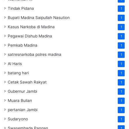
Tindak Pidana
1
Bupati Madina Saipullah Nasution
1
Kasus Narkoba di Madina
1
Pegawai Dishub Madina
1
Pemkab Madina
1
satresnarkoba polres madina
1
Al Haris
1
batang hari
1
Cetak Sawah Rakyat
1
Gubernur Jambi
1
Muara Bulian
1
pertanian Jambi
1
Sudaryono
1
Swasembada Pangan
1