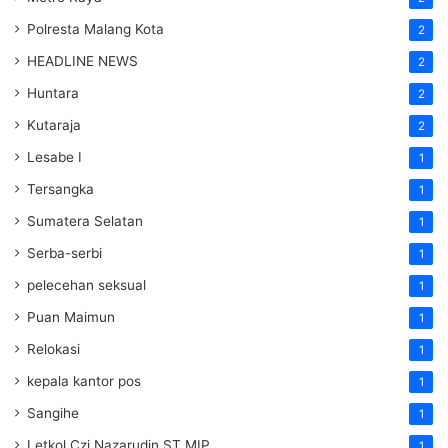
Polresta Malang Kota
2
HEADLINE NEWS
2
Huntara
2
Kutaraja
2
Lesabe I
1
Tersangka
1
Sumatera Selatan
1
Serba-serbi
1
pelecehan seksual
1
Puan Maimun
1
Relokasi
1
kepala kantor pos
1
Sangihe
1
Letkol Czi Nazarudin ST MIP
1