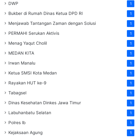
DWP
1
Bukber di Rumah Dinas Ketua DPD RI
1
Menjawab Tantangan Zaman dengan Solusi
1
PERMAHI Serukan Aktivis
1
Menag Yaqut Cholil
1
MEDAN KITA
1
Irwan Manalu
1
Ketua SMSI Kota Medan
1
Rayakan HUT ke-9
1
Tabagsel
1
Dinas Kesehatan
Dinkes
Jawa Timur
1
Labuhanbatu Selatan
1
Polres lb
1
Kejaksaan Agung
1