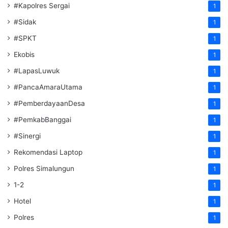
#Kapolres Sergai
1
#Sidak
1
#SPKT
1
Ekobis
1
#LapasLuwuk
1
#PancaAmaraUtama
1
#PemberdayaanDesa
1
#PemkabBanggai
1
#Sinergi
1
Rekomendasi Laptop
1
Polres Simalungun
1
1-2
1
Hotel
1
Polres
1