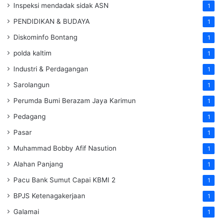
Inspeksi mendadak
sidak
ASN
1
PENDIDIKAN & BUDAYA
1
Diskominfo Bontang
1
polda kaltim
1
Industri & Perdagangan
1
Sarolangun
1
Perumda Bumi Berazam Jaya Karimun
1
Pedagang
1
Pasar
1
Muhammad Bobby Afif Nasution
1
Alahan Panjang
1
Pacu Bank Sumut Capai KBMI 2
1
BPJS Ketenagakerjaan
1
Galamai
1