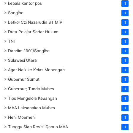
kepala kantor pos
1
Sangihe
1
Letkol Czi Nazarudin ST MIP
1
Duta Pelajar Sadar Hukum
1
TNI
1
Dandim 1301/Sangihe
1
Sulawesi Utara
1
Agar Naik ke Kelas Menengah
1
Gubernur Sumut
1
Gubernur; Tunda Mubes
1
Tips Mengelola Keuangan
1
MAA Laksanakan Mubes
1
Neni Moerneni
1
Tunggu Siap Revisi Qanun MAA
1