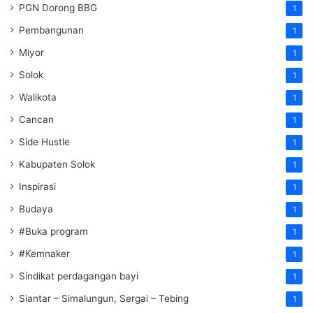
PGN Dorong BBG
1
Pembangunan
1
Miyor
1
Solok
1
Walikota
1
Cancan
1
Side Hustle
1
Kabupaten Solok
1
Inspirasi
1
Budaya
1
#Buka program
1
#Kemnaker
1
Sindikat perdagangan bayi
1
Siantar – Simalungun, Sergai – Tebing
1