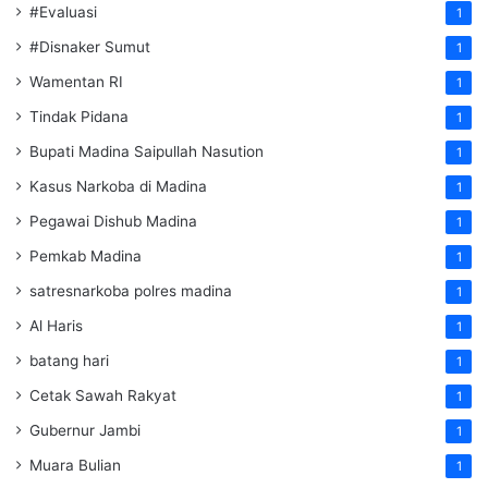
#Evaluasi
1
#Disnaker Sumut
1
Wamentan RI
1
Tindak Pidana
1
Bupati Madina Saipullah Nasution
1
Kasus Narkoba di Madina
1
Pegawai Dishub Madina
1
Pemkab Madina
1
satresnarkoba polres madina
1
Al Haris
1
batang hari
1
Cetak Sawah Rakyat
1
Gubernur Jambi
1
Muara Bulian
1