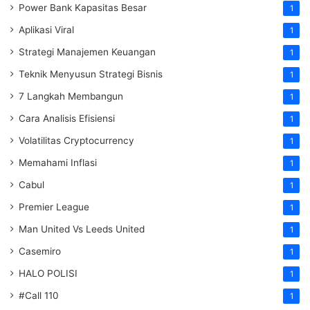
Power Bank Kapasitas Besar
1
Aplikasi Viral
1
Strategi Manajemen Keuangan
1
Teknik Menyusun Strategi Bisnis
1
7 Langkah Membangun
1
Cara Analisis Efisiensi
1
Volatilitas Cryptocurrency
1
Memahami Inflasi
1
Cabul
1
Premier League
1
Man United Vs Leeds United
1
Casemiro
1
HALO POLISI
1
#Call 110
1