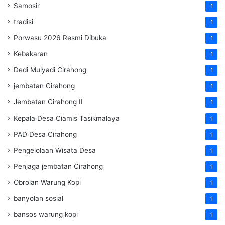
Samosir
1
tradisi
1
Porwasu 2026 Resmi Dibuka
1
Kebakaran
1
Dedi Mulyadi Cirahong
1
jembatan Cirahong
1
Jembatan Cirahong II
1
Kepala Desa Ciamis Tasikmalaya
1
PAD Desa Cirahong
1
Pengelolaan Wisata Desa
1
Penjaga jembatan Cirahong
1
Obrolan Warung Kopi
1
banyolan sosial
1
bansos warung kopi
1