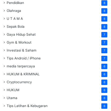
Pendidikan
8
Olahraga
8
U T A M A
8
Sepak Bola
8
Gaya Hidup Sehat
7
Gym & Workout
7
Investasi & Saham
7
Tips Android / iPhone
7
media terpercaya
6
HUKUM & KRIMINAL
6
Cryptocurrency
6
HUKUM
6
Utama
6
Tips Latihan & Kebugaran
6