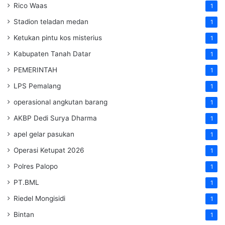
Rico Waas
1
Stadion teladan medan
1
Ketukan pintu kos misterius
1
Kabupaten Tanah Datar
1
PEMERINTAH
1
LPS Pemalang
1
operasional angkutan barang
1
AKBP Dedi Surya Dharma
1
apel gelar pasukan
1
Operasi Ketupat 2026
1
Polres Palopo
1
PT.BML
1
Riedel Mongisidi
1
Bintan
1