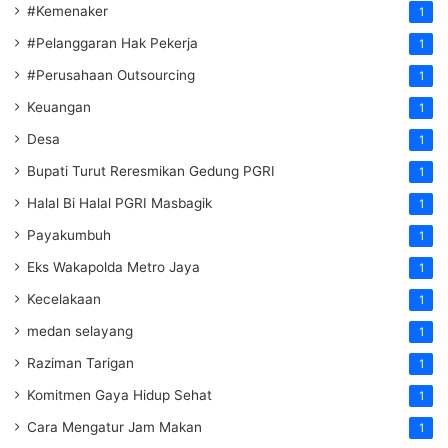
#Kemenaker
1
#Pelanggaran Hak Pekerja
1
#Perusahaan Outsourcing
1
Keuangan
1
Desa
1
Bupati Turut Reresmikan Gedung PGRI
1
Halal Bi Halal PGRI Masbagik
1
Payakumbuh
1
Eks Wakapolda Metro Jaya
1
Kecelakaan
1
medan selayang
1
Raziman Tarigan
1
Komitmen Gaya Hidup Sehat
1
Cara Mengatur Jam Makan
1