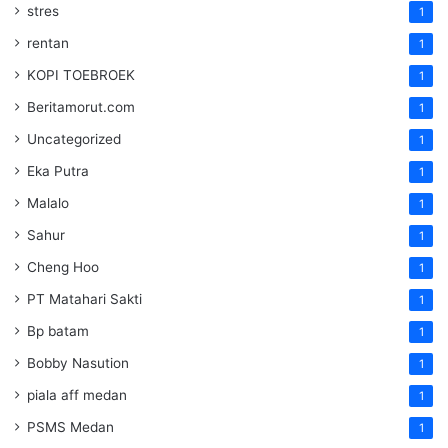
stres
1
rentan
1
KOPI TOEBROEK
1
Beritamorut.com
1
Uncategorized
1
Eka Putra
1
Malalo
1
Sahur
1
Cheng Hoo
1
PT Matahari Sakti
1
Bp batam
1
Bobby Nasution
1
piala aff medan
1
PSMS Medan
1