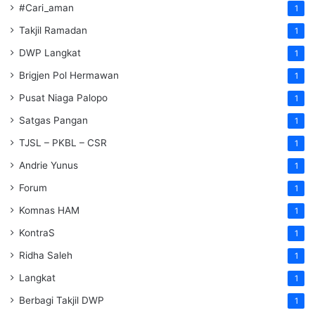
#Cari_aman
1
Takjil Ramadan
1
DWP Langkat
1
Brigjen Pol Hermawan
1
Pusat Niaga Palopo
1
Satgas Pangan
1
TJSL – PKBL – CSR
1
Andrie Yunus
1
Forum
1
Komnas HAM
1
KontraS
1
Ridha Saleh
1
Langkat
1
Berbagi Takjil DWP
1