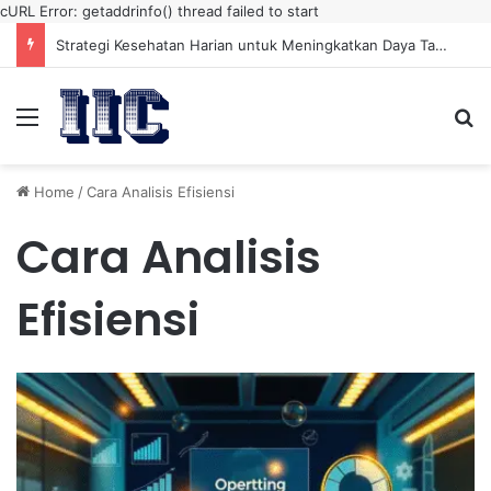
cURL Error: getaddrinfo() thread failed to start
Strategi Kesehatan Harian untuk Meningkatkan Daya Tahan Tubuh dalam Beraktivitas
Menu
Se
Home
/
Cara Analisis Efisiensi
Cara Analisis
Efisiensi