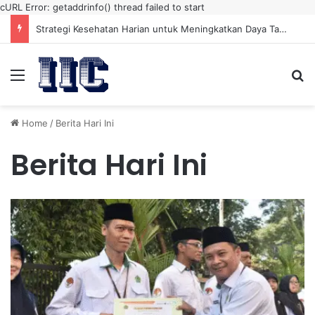
cURL Error: getaddrinfo() thread failed to start
Strategi Kesehatan Harian untuk Meningkatkan Daya Tahan Tubuh dalam Beraktivitas
Menu
Se
Home
/
Berita Hari Ini
Berita Hari Ini