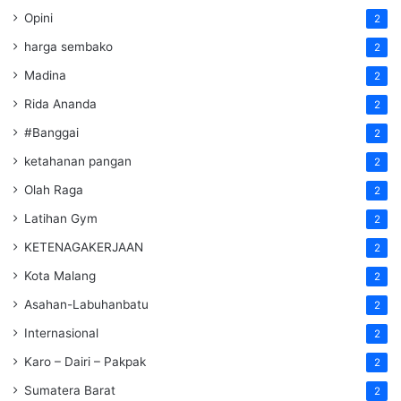
Opini
2
harga sembako
2
Madina
2
Rida Ananda
2
#Banggai
2
ketahanan pangan
2
Olah Raga
2
Latihan Gym
2
KETENAGAKERJAAN
2
Kota Malang
2
Asahan-Labuhanbatu
2
Internasional
2
Karo – Dairi – Pakpak
2
Sumatera Barat
2