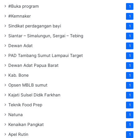
#Buka program
1
#Kemnaker
1
Sindikat perdagangan bayi
1
Siantar – Simalungun, Sergai – Tebing
1
Dewan Adat
1
PAD Tambang Sumut Lampaui Target
1
Dewan Adat Papua Barat
1
Kab. Bone
1
Opsen MBLB sumut
1
Kajati Sulsel Didik Farkhan
1
Teknik Food Prep
1
Natuna
1
Kenaikan Pangkat
1
Apel Rutin
1