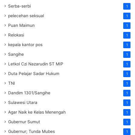
Serba-serbi
1
pelecehan seksual
1
Puan Maimun
1
Relokasi
1
kepala kantor pos
1
Sangihe
1
Letkol Czi Nazarudin ST MIP
1
Duta Pelajar Sadar Hukum
1
TNI
1
Dandim 1301/Sangihe
1
Sulawesi Utara
1
Agar Naik ke Kelas Menengah
1
Gubernur Sumut
1
Gubernur; Tunda Mubes
1