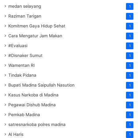
medan selayang
1
Raziman Tarigan
1
Komitmen Gaya Hidup Sehat
1
Cara Mengatur Jam Makan
1
#Evaluasi
1
#Disnaker Sumut
1
Wamentan RI
1
Tindak Pidana
1
Bupati Madina Saipullah Nasution
1
Kasus Narkoba di Madina
1
Pegawai Dishub Madina
1
Pemkab Madina
1
satresnarkoba polres madina
1
Al Haris
1