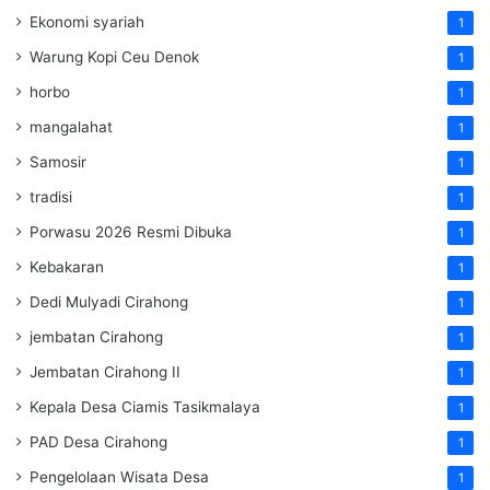
Ekonomi syariah
1
Warung Kopi Ceu Denok
1
horbo
1
mangalahat
1
Samosir
1
tradisi
1
Porwasu 2026 Resmi Dibuka
1
Kebakaran
1
Dedi Mulyadi Cirahong
1
jembatan Cirahong
1
Jembatan Cirahong II
1
Kepala Desa Ciamis Tasikmalaya
1
PAD Desa Cirahong
1
Pengelolaan Wisata Desa
1