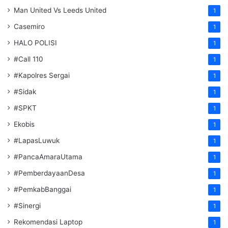
Man United Vs Leeds United
1
Casemiro
1
HALO POLISI
1
#Call 110
1
#Kapolres Sergai
1
#Sidak
1
#SPKT
1
Ekobis
1
#LapasLuwuk
1
#PancaAmaraUtama
1
#PemberdayaanDesa
1
#PemkabBanggai
1
#Sinergi
1
Rekomendasi Laptop
1