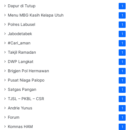
Dapur di Tutup
1
Menu MBG Kasih Kelapa Utuh
1
Polres Labusel
1
Jabodetabek
1
#Cari_aman
1
Takjil Ramadan
1
DWP Langkat
1
Brigjen Pol Hermawan
1
Pusat Niaga Palopo
1
Satgas Pangan
1
TJSL – PKBL – CSR
1
Andrie Yunus
1
Forum
1
Komnas HAM
1