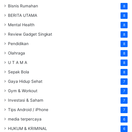
Bisnis Rumahan
8
BERITA UTAMA
8
Mental Health
8
Review Gadget Singkat
8
Pendidikan
8
Olahraga
8
U T A M A
8
Sepak Bola
8
Gaya Hidup Sehat
7
Gym & Workout
7
Investasi & Saham
7
Tips Android / iPhone
7
media terpercaya
6
HUKUM & KRIMINAL
6