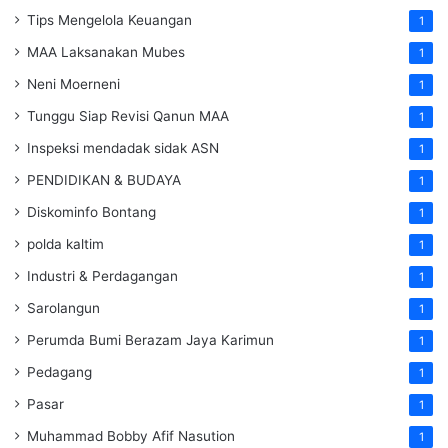
Tips Mengelola Keuangan
1
MAA Laksanakan Mubes
1
Neni Moerneni
1
Tunggu Siap Revisi Qanun MAA
1
Inspeksi mendadak
sidak
ASN
1
PENDIDIKAN & BUDAYA
1
Diskominfo Bontang
1
polda kaltim
1
Industri & Perdagangan
1
Sarolangun
1
Perumda Bumi Berazam Jaya Karimun
1
Pedagang
1
Pasar
1
Muhammad Bobby Afif Nasution
1