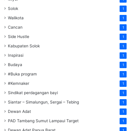
Solok
1
Walikota
1
Cancan
1
Side Hustle
1
Kabupaten Solok
1
Inspirasi
1
Budaya
1
#Buka program
1
#Kemnaker
1
Sindikat perdagangan bayi
1
Siantar – Simalungun, Sergai – Tebing
1
Dewan Adat
1
PAD Tambang Sumut Lampaui Target
1
Dewan Adat Papua Barat
1