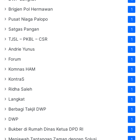
Brigjen Pol Hermawan
1
Pusat Niaga Palopo
1
Satgas Pangan
1
TJSL – PKBL – CSR
1
Andrie Yunus
1
Forum
1
Komnas HAM
1
KontraS
1
Ridha Saleh
1
Langkat
1
Berbagi Takjil DWP
1
DWP
1
Bukber di Rumah Dinas Ketua DPD RI
1
Menjawab Tantangan Zaman dengan Solusi
1