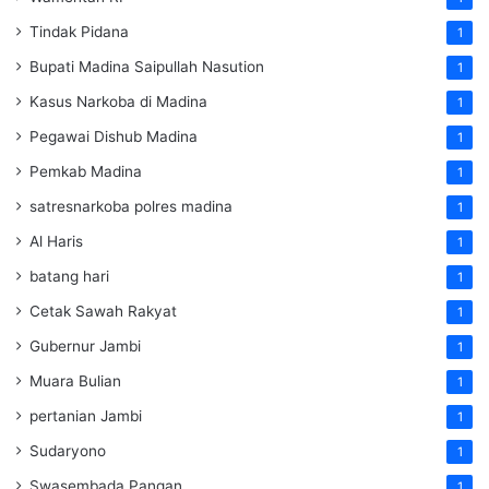
Tindak Pidana
1
Bupati Madina Saipullah Nasution
1
Kasus Narkoba di Madina
1
Pegawai Dishub Madina
1
Pemkab Madina
1
satresnarkoba polres madina
1
Al Haris
1
batang hari
1
Cetak Sawah Rakyat
1
Gubernur Jambi
1
Muara Bulian
1
pertanian Jambi
1
Sudaryono
1
Swasembada Pangan
1