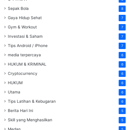
Sepak Bola
8
Gaya Hidup Sehat
7
Gym & Workout
7
Investasi & Saham
7
Tips Android / iPhone
7
media terpercaya
6
HUKUM & KRIMINAL
6
Cryptocurrency
6
HUKUM
6
Utama
6
Tips Latihan & Kebugaran
6
Berita Hari Ini
5
Skill yang Menghasilkan
5
Medan
5