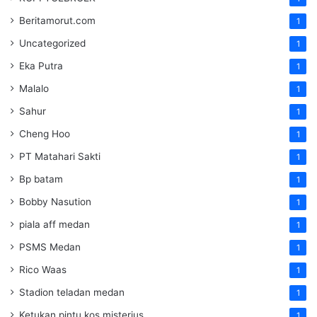
Beritamorut.com
1
Uncategorized
1
Eka Putra
1
Malalo
1
Sahur
1
Cheng Hoo
1
PT Matahari Sakti
1
Bp batam
1
Bobby Nasution
1
piala aff medan
1
PSMS Medan
1
Rico Waas
1
Stadion teladan medan
1
Ketukan pintu kos misterius
1