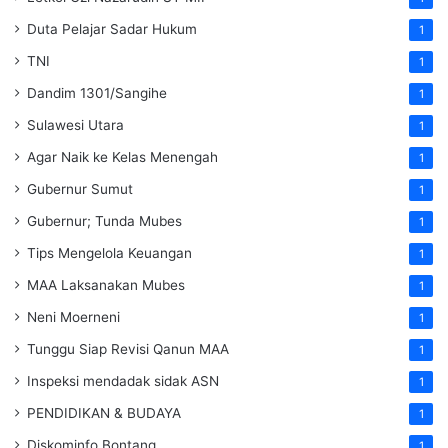
Duta Pelajar Sadar Hukum
1
TNI
1
Dandim 1301/Sangihe
1
Sulawesi Utara
1
Agar Naik ke Kelas Menengah
1
Gubernur Sumut
1
Gubernur; Tunda Mubes
1
Tips Mengelola Keuangan
1
MAA Laksanakan Mubes
1
Neni Moerneni
1
Tunggu Siap Revisi Qanun MAA
1
Inspeksi mendadak
sidak
ASN
1
PENDIDIKAN & BUDAYA
1
Diskominfo Bontang
1