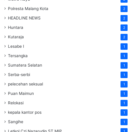
Polresta Malang Kota
2
HEADLINE NEWS
2
Huntara
2
Kutaraja
2
Lesabe I
1
Tersangka
1
Sumatera Selatan
1
Serba-serbi
1
pelecehan seksual
1
Puan Maimun
1
Relokasi
1
kepala kantor pos
1
Sangihe
1
Letkol Czi Nazarudin ST MIP
1