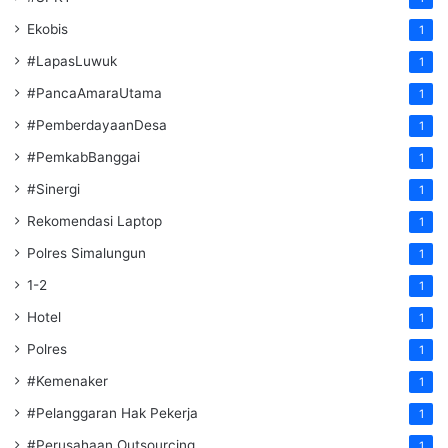
Ekobis
1
#LapasLuwuk
1
#PancaAmaraUtama
1
#PemberdayaanDesa
1
#PemkabBanggai
1
#Sinergi
1
Rekomendasi Laptop
1
Polres Simalungun
1
1-2
1
Hotel
1
Polres
1
#Kemenaker
1
#Pelanggaran Hak Pekerja
1
#Perusahaan Outsourcing
1