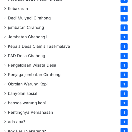
Kebakaran
1
Dedi Mulyadi Cirahong
1
jembatan Cirahong
1
Jembatan Cirahong II
1
Kepala Desa Ciamis Tasikmalaya
1
PAD Desa Cirahong
1
Pengelolaan Wisata Desa
1
Penjaga jembatan Cirahong
1
Obrolan Warung Kopi
1
banyolan sosial
1
bansos warung kopi
1
Pentingnya Pemanasan
1
ada apa?
1
Kok Baru Sekarang?
1