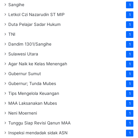
Sangihe
1
Letkol Czi Nazarudin ST MIP
1
Duta Pelajar Sadar Hukum
1
TNI
1
Dandim 1301/Sangihe
1
Sulawesi Utara
1
Agar Naik ke Kelas Menengah
1
Gubernur Sumut
1
Gubernur; Tunda Mubes
1
Tips Mengelola Keuangan
1
MAA Laksanakan Mubes
1
Neni Moerneni
1
Tunggu Siap Revisi Qanun MAA
1
Inspeksi mendadak
sidak
ASN
1