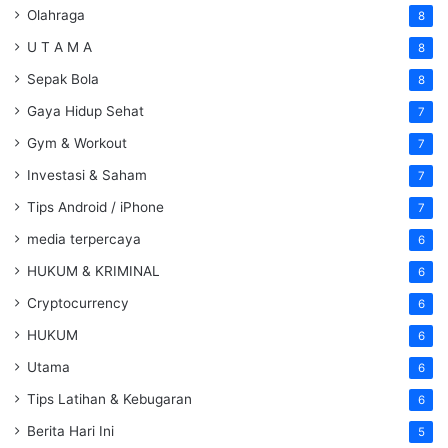
Olahraga
8
U T A M A
8
Sepak Bola
8
Gaya Hidup Sehat
7
Gym & Workout
7
Investasi & Saham
7
Tips Android / iPhone
7
media terpercaya
6
HUKUM & KRIMINAL
6
Cryptocurrency
6
HUKUM
6
Utama
6
Tips Latihan & Kebugaran
6
Berita Hari Ini
5