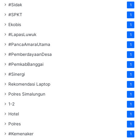
#Sidak
1
#SPKT
1
Ekobis
1
#LapasLuwuk
1
#PancaAmaraUtama
1
#PemberdayaanDesa
1
#PemkabBanggai
1
#Sinergi
1
Rekomendasi Laptop
1
Polres Simalungun
1
1-2
1
Hotel
1
Polres
1
#Kemenaker
1