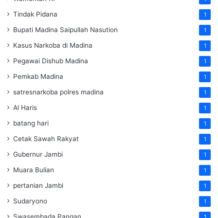
Tindak Pidana
1
Bupati Madina Saipullah Nasution
1
Kasus Narkoba di Madina
1
Pegawai Dishub Madina
1
Pemkab Madina
1
satresnarkoba polres madina
1
Al Haris
1
batang hari
1
Cetak Sawah Rakyat
1
Gubernur Jambi
1
Muara Bulian
1
pertanian Jambi
1
Sudaryono
1
Swasembada Pangan
1