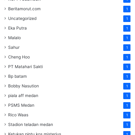
Beritamorut.com
1
Uncategorized
1
Eka Putra
1
Malalo
1
Sahur
1
Cheng Hoo
1
PT Matahari Sakti
1
Bp batam
1
Bobby Nasution
1
piala aff medan
1
PSMS Medan
1
Rico Waas
1
Stadion teladan medan
1
Ketukan pintu kos misterius
1