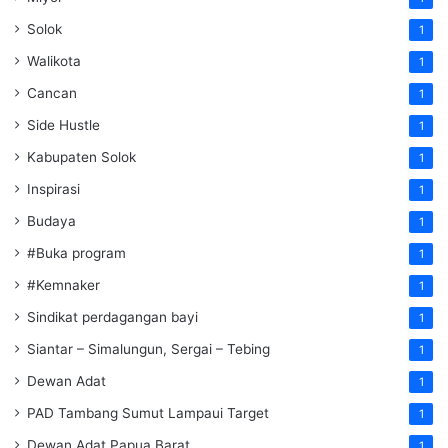
Solok
1
Walikota
1
Cancan
1
Side Hustle
1
Kabupaten Solok
1
Inspirasi
1
Budaya
1
#Buka program
1
#Kemnaker
1
Sindikat perdagangan bayi
1
Siantar – Simalungun, Sergai – Tebing
1
Dewan Adat
1
PAD Tambang Sumut Lampaui Target
1
Dewan Adat Papua Barat
1