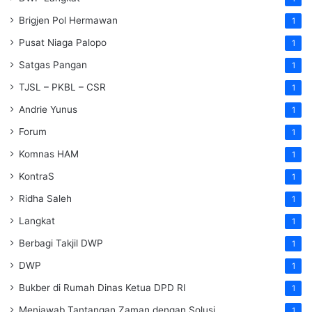
Brigjen Pol Hermawan
1
Pusat Niaga Palopo
1
Satgas Pangan
1
TJSL – PKBL – CSR
1
Andrie Yunus
1
Forum
1
Komnas HAM
1
KontraS
1
Ridha Saleh
1
Langkat
1
Berbagi Takjil DWP
1
DWP
1
Bukber di Rumah Dinas Ketua DPD RI
1
Menjawab Tantangan Zaman dengan Solusi
1