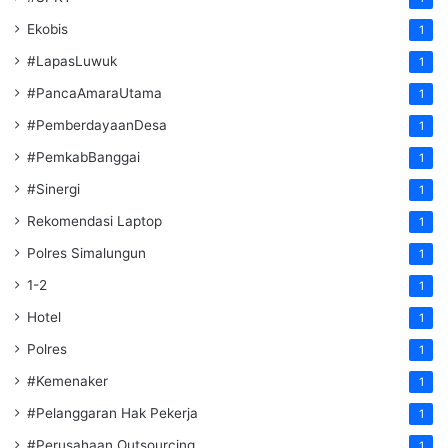
Ekobis
1
#LapasLuwuk
1
#PancaAmaraUtama
1
#PemberdayaanDesa
1
#PemkabBanggai
1
#Sinergi
1
Rekomendasi Laptop
1
Polres Simalungun
1
1-2
1
Hotel
1
Polres
1
#Kemenaker
1
#Pelanggaran Hak Pekerja
1
#Perusahaan Outsourcing
1