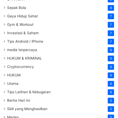
Sepak Bola
8
Gaya Hidup Sehat
7
Gym & Workout
7
Investasi & Saham
7
Tips Android / iPhone
7
media terpercaya
6
HUKUM & KRIMINAL
6
Cryptocurrency
6
HUKUM
6
Utama
6
Tips Latihan & Kebugaran
6
Berita Hari Ini
5
Skill yang Menghasilkan
5
Medan
5