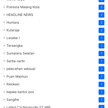
Polresta Malang Kota
2
HEADLINE NEWS
2
Huntara
2
Kutaraja
2
Lesabe I
1
Tersangka
1
Sumatera Selatan
1
Serba-serbi
1
pelecehan seksual
1
Puan Maimun
1
Relokasi
1
kepala kantor pos
1
Sangihe
1
Letkol Czi Nazarudin ST MIP
1