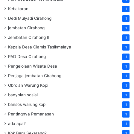
Kebakaran
1
Dedi Mulyadi Cirahong
1
jembatan Cirahong
1
Jembatan Cirahong II
1
Kepala Desa Ciamis Tasikmalaya
1
PAD Desa Cirahong
1
Pengelolaan Wisata Desa
1
Penjaga jembatan Cirahong
1
Obrolan Warung Kopi
1
banyolan sosial
1
bansos warung kopi
1
Pentingnya Pemanasan
1
ada apa?
1
Kok Baru Sekarang?
1