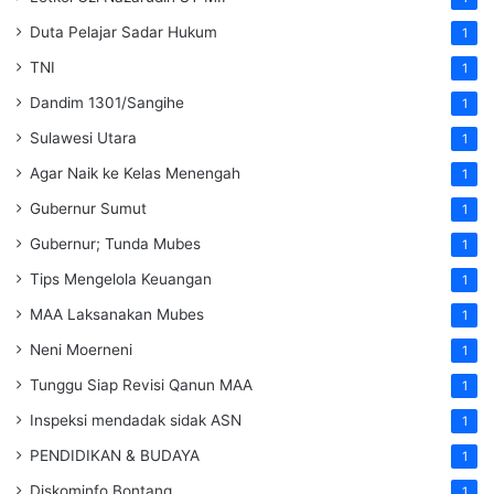
Duta Pelajar Sadar Hukum
1
TNI
1
Dandim 1301/Sangihe
1
Sulawesi Utara
1
Agar Naik ke Kelas Menengah
1
Gubernur Sumut
1
Gubernur; Tunda Mubes
1
Tips Mengelola Keuangan
1
MAA Laksanakan Mubes
1
Neni Moerneni
1
Tunggu Siap Revisi Qanun MAA
1
Inspeksi mendadak
sidak
ASN
1
PENDIDIKAN & BUDAYA
1
Diskominfo Bontang
1