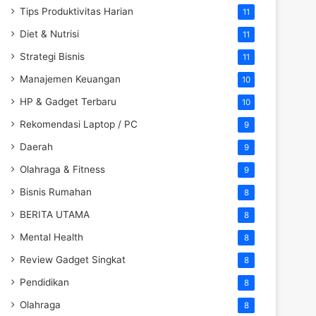
Tips Produktivitas Harian
11
Diet & Nutrisi
11
Strategi Bisnis
11
Manajemen Keuangan
10
HP & Gadget Terbaru
10
Rekomendasi Laptop / PC
9
Daerah
9
Olahraga & Fitness
9
Bisnis Rumahan
8
BERITA UTAMA
8
Mental Health
8
Review Gadget Singkat
8
Pendidikan
8
Olahraga
8