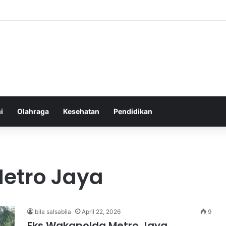
hatan Harian untuk Meningkatkan Daya Tahan Tubuh dalam Beraktivitas
i
Olahraga
Kesehatan
Pendidikan
etro Jaya
bila salsabila
April 22, 2026
9
Eks Wakapolda Metro Jaya