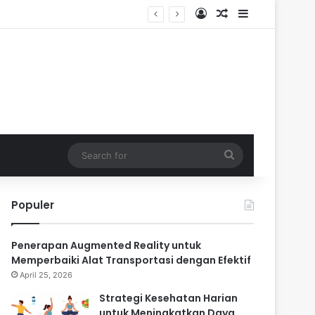
Log In
Random Article
Sidebar
Search
for
Populer
Penerapan Augmented Reality untuk
Memperbaiki Alat Transportasi dengan Efektif
April 25, 2026
Strategi Kesehatan Harian
untuk Meningkatkan Daya