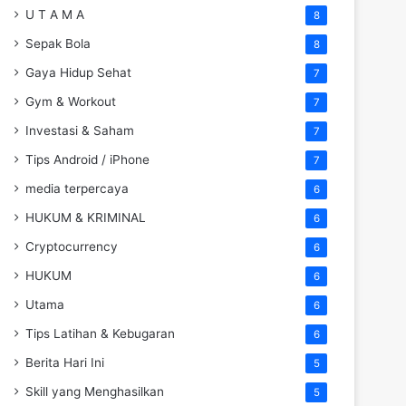
U T A M A
8
Sepak Bola
8
Gaya Hidup Sehat
7
Gym & Workout
7
Investasi & Saham
7
Tips Android / iPhone
7
media terpercaya
6
HUKUM & KRIMINAL
6
Cryptocurrency
6
HUKUM
6
Utama
6
Tips Latihan & Kebugaran
6
Berita Hari Ini
5
Skill yang Menghasilkan
5