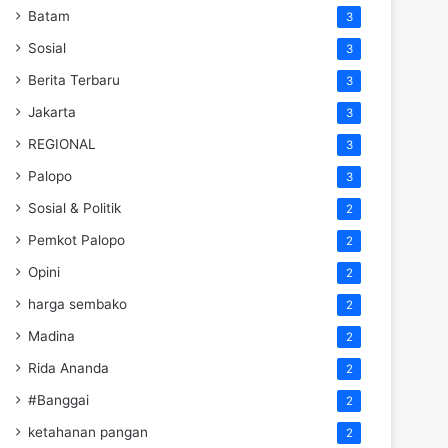
Batam
3
Sosial
3
Berita Terbaru
3
Jakarta
3
REGIONAL
3
Palopo
3
Sosial & Politik
2
Pemkot Palopo
2
Opini
2
harga sembako
2
Madina
2
Rida Ananda
2
#Banggai
2
ketahanan pangan
2