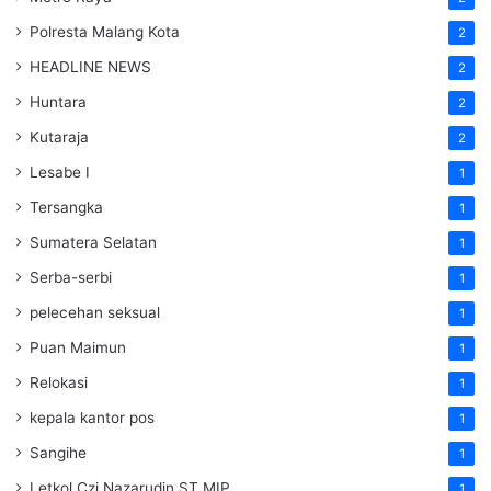
Polresta Malang Kota
2
HEADLINE NEWS
2
Huntara
2
Kutaraja
2
Lesabe I
1
Tersangka
1
Sumatera Selatan
1
Serba-serbi
1
pelecehan seksual
1
Puan Maimun
1
Relokasi
1
kepala kantor pos
1
Sangihe
1
Letkol Czi Nazarudin ST MIP
1