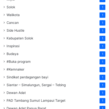
Solok
1
Walikota
1
Cancan
1
Side Hustle
1
Kabupaten Solok
1
Inspirasi
1
Budaya
1
#Buka program
1
#Kemnaker
1
Sindikat perdagangan bayi
1
Siantar – Simalungun, Sergai – Tebing
1
Dewan Adat
1
PAD Tambang Sumut Lampaui Target
1
Dewan Adat Papua Barat
1