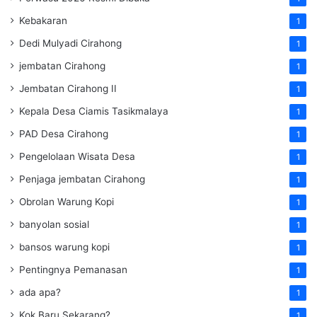
Kebakaran
1
Dedi Mulyadi Cirahong
1
jembatan Cirahong
1
Jembatan Cirahong II
1
Kepala Desa Ciamis Tasikmalaya
1
PAD Desa Cirahong
1
Pengelolaan Wisata Desa
1
Penjaga jembatan Cirahong
1
Obrolan Warung Kopi
1
banyolan sosial
1
bansos warung kopi
1
Pentingnya Pemanasan
1
ada apa?
1
Kok Baru Sekarang?
1