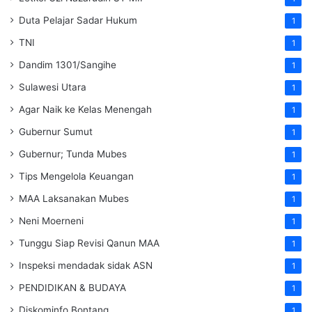
Duta Pelajar Sadar Hukum
1
TNI
1
Dandim 1301/Sangihe
1
Sulawesi Utara
1
Agar Naik ke Kelas Menengah
1
Gubernur Sumut
1
Gubernur; Tunda Mubes
1
Tips Mengelola Keuangan
1
MAA Laksanakan Mubes
1
Neni Moerneni
1
Tunggu Siap Revisi Qanun MAA
1
Inspeksi mendadak
sidak
ASN
1
PENDIDIKAN & BUDAYA
1
Diskominfo Bontang
1