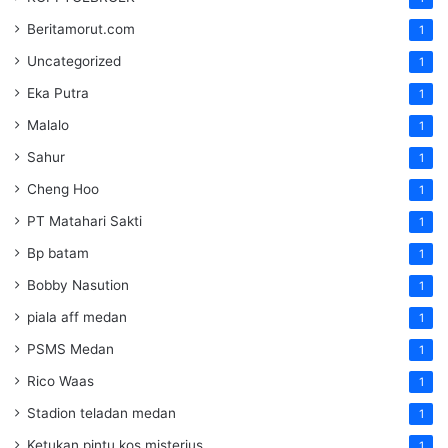
Beritamorut.com
1
Uncategorized
1
Eka Putra
1
Malalo
1
Sahur
1
Cheng Hoo
1
PT Matahari Sakti
1
Bp batam
1
Bobby Nasution
1
piala aff medan
1
PSMS Medan
1
Rico Waas
1
Stadion teladan medan
1
Ketukan pintu kos misterius
1