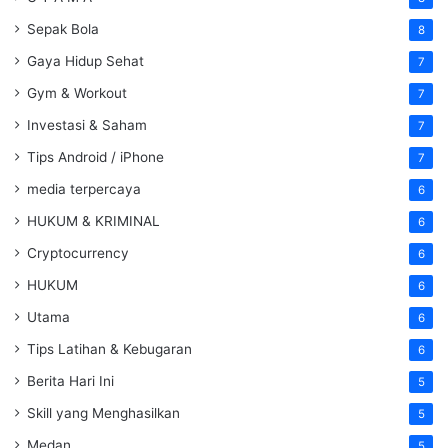
Sepak Bola
8
Gaya Hidup Sehat
7
Gym & Workout
7
Investasi & Saham
7
Tips Android / iPhone
7
media terpercaya
6
HUKUM & KRIMINAL
6
Cryptocurrency
6
HUKUM
6
Utama
6
Tips Latihan & Kebugaran
6
Berita Hari Ini
5
Skill yang Menghasilkan
5
Medan
5