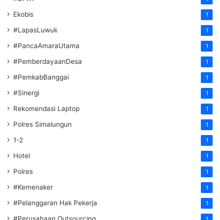
Ekobis
1
#LapasLuwuk
1
#PancaAmaraUtama
1
#PemberdayaanDesa
1
#PemkabBanggai
1
#Sinergi
1
Rekomendasi Laptop
1
Polres Simalungun
1
1-2
1
Hotel
1
Polres
1
#Kemenaker
1
#Pelanggaran Hak Pekerja
1
#Perusahaan Outsourcing
1