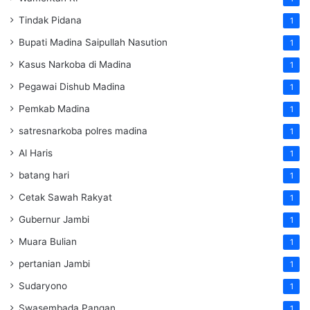
Tindak Pidana
1
Bupati Madina Saipullah Nasution
1
Kasus Narkoba di Madina
1
Pegawai Dishub Madina
1
Pemkab Madina
1
satresnarkoba polres madina
1
Al Haris
1
batang hari
1
Cetak Sawah Rakyat
1
Gubernur Jambi
1
Muara Bulian
1
pertanian Jambi
1
Sudaryono
1
Swasembada Pangan
1