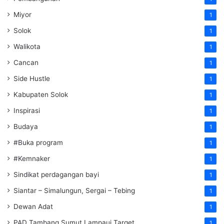
Miyor
1
Solok
1
Walikota
1
Cancan
1
Side Hustle
1
Kabupaten Solok
1
Inspirasi
1
Budaya
1
#Buka program
1
#Kemnaker
1
Sindikat perdagangan bayi
1
Siantar – Simalungun, Sergai – Tebing
1
Dewan Adat
1
PAD Tambang Sumut Lampaui Target
1