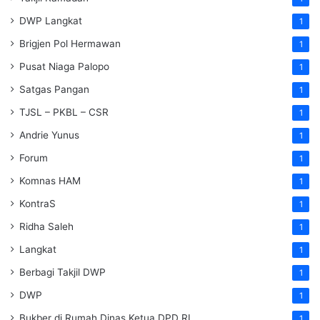
DWP Langkat
1
Brigjen Pol Hermawan
1
Pusat Niaga Palopo
1
Satgas Pangan
1
TJSL – PKBL – CSR
1
Andrie Yunus
1
Forum
1
Komnas HAM
1
KontraS
1
Ridha Saleh
1
Langkat
1
Berbagi Takjil DWP
1
DWP
1
Bukber di Rumah Dinas Ketua DPD RI
1