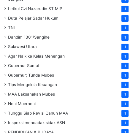
Letkol Czi Nazarudin ST MIP
1
Duta Pelajar Sadar Hukum
1
TNI
1
Dandim 1301/Sangihe
1
Sulawesi Utara
1
Agar Naik ke Kelas Menengah
1
Gubernur Sumut
1
Gubernur; Tunda Mubes
1
Tips Mengelola Keuangan
1
MAA Laksanakan Mubes
1
Neni Moerneni
1
Tunggu Siap Revisi Qanun MAA
1
Inspeksi mendadak
sidak
ASN
1
PENDIDIKAN & BUDAYA
1