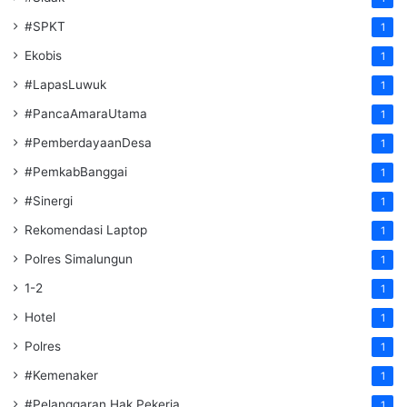
#SPKT
1
Ekobis
1
#LapasLuwuk
1
#PancaAmaraUtama
1
#PemberdayaanDesa
1
#PemkabBanggai
1
#Sinergi
1
Rekomendasi Laptop
1
Polres Simalungun
1
1-2
1
Hotel
1
Polres
1
#Kemenaker
1
#Pelanggaran Hak Pekerja
1