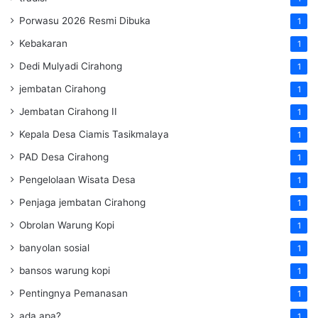
Porwasu 2026 Resmi Dibuka
1
Kebakaran
1
Dedi Mulyadi Cirahong
1
jembatan Cirahong
1
Jembatan Cirahong II
1
Kepala Desa Ciamis Tasikmalaya
1
PAD Desa Cirahong
1
Pengelolaan Wisata Desa
1
Penjaga jembatan Cirahong
1
Obrolan Warung Kopi
1
banyolan sosial
1
bansos warung kopi
1
Pentingnya Pemanasan
1
ada apa?
1