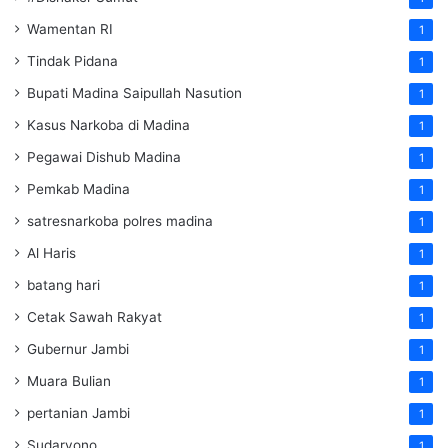
Wamentan RI
1
Tindak Pidana
1
Bupati Madina Saipullah Nasution
1
Kasus Narkoba di Madina
1
Pegawai Dishub Madina
1
Pemkab Madina
1
satresnarkoba polres madina
1
Al Haris
1
batang hari
1
Cetak Sawah Rakyat
1
Gubernur Jambi
1
Muara Bulian
1
pertanian Jambi
1
Sudaryono
1