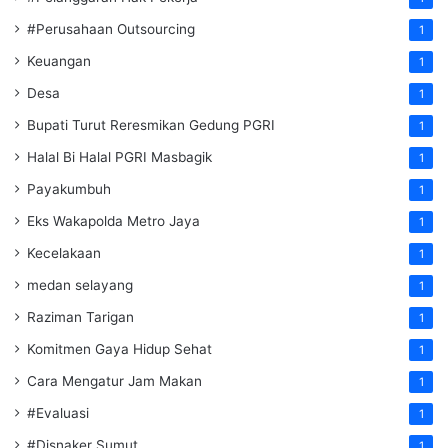
#Perusahaan Outsourcing
1
Keuangan
1
Desa
1
Bupati Turut Reresmikan Gedung PGRI
1
Halal Bi Halal PGRI Masbagik
1
Payakumbuh
1
Eks Wakapolda Metro Jaya
1
Kecelakaan
1
medan selayang
1
Raziman Tarigan
1
Komitmen Gaya Hidup Sehat
1
Cara Mengatur Jam Makan
1
#Evaluasi
1
#Disnaker Sumut
1