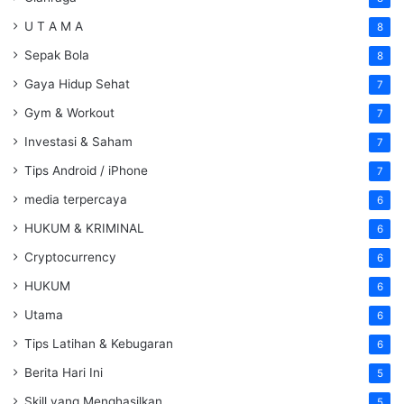
U T A M A
8
Sepak Bola
8
Gaya Hidup Sehat
7
Gym & Workout
7
Investasi & Saham
7
Tips Android / iPhone
7
media terpercaya
6
HUKUM & KRIMINAL
6
Cryptocurrency
6
HUKUM
6
Utama
6
Tips Latihan & Kebugaran
6
Berita Hari Ini
5
Skill yang Menghasilkan
5