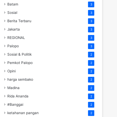
Batam
3
Sosial
3
Berita Terbaru
3
Jakarta
3
REGIONAL
3
Palopo
3
Sosial & Politik
2
Pemkot Palopo
2
Opini
2
harga sembako
2
Madina
2
Rida Ananda
2
#Banggai
2
ketahanan pangan
2