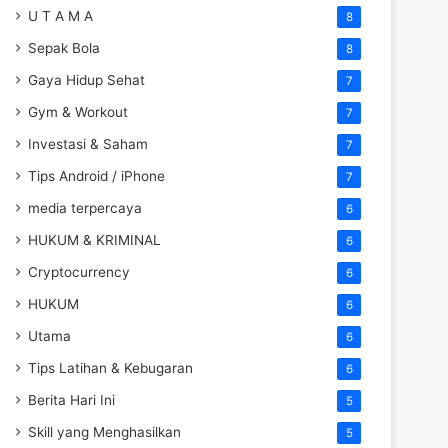
U T A M A
8
Sepak Bola
8
Gaya Hidup Sehat
7
Gym & Workout
7
Investasi & Saham
7
Tips Android / iPhone
7
media terpercaya
6
HUKUM & KRIMINAL
6
Cryptocurrency
6
HUKUM
6
Utama
6
Tips Latihan & Kebugaran
6
Berita Hari Ini
5
Skill yang Menghasilkan
5