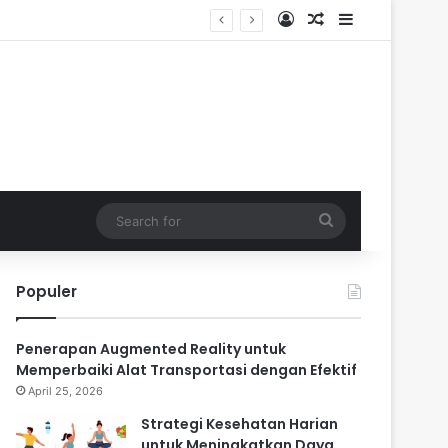
Log In
Random Article
Sidebar
Search
for
Populer
Penerapan Augmented Reality untuk
Memperbaiki Alat Transportasi dengan Efektif
April 25, 2026
Strategi Kesehatan Harian
untuk Meningkatkan Daya