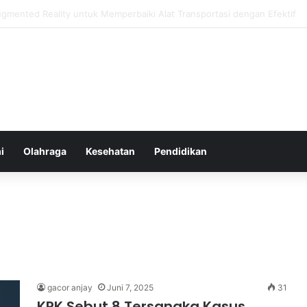
hatan Harian untuk Meningkatkan Daya Tahan Tubuh dalam Beraktivitas
i
Olahraga
Kesehatan
Pendidikan
gacor anjay
Juni 7, 2025
31
KPK Sebut 8 Tersangka Kasus