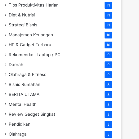
Tips Produktivitas Harian
11
Diet & Nutrisi
11
Strategi Bisnis
11
Manajemen Keuangan
10
HP & Gadget Terbaru
10
Rekomendasi Laptop / PC
9
Daerah
9
Olahraga & Fitness
9
Bisnis Rumahan
8
BERITA UTAMA
8
Mental Health
8
Review Gadget Singkat
8
Pendidikan
8
Olahraga
8