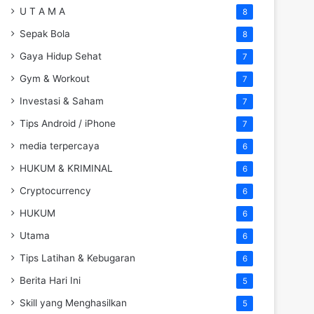
U T A M A
8
Sepak Bola
8
Gaya Hidup Sehat
7
Gym & Workout
7
Investasi & Saham
7
Tips Android / iPhone
7
media terpercaya
6
HUKUM & KRIMINAL
6
Cryptocurrency
6
HUKUM
6
Utama
6
Tips Latihan & Kebugaran
6
Berita Hari Ini
5
Skill yang Menghasilkan
5