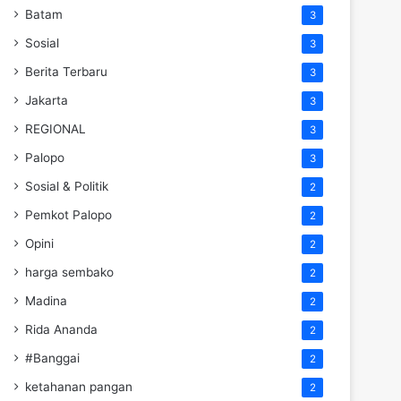
Batam
3
Sosial
3
Berita Terbaru
3
Jakarta
3
REGIONAL
3
Palopo
3
Sosial & Politik
2
Pemkot Palopo
2
Opini
2
harga sembako
2
Madina
2
Rida Ananda
2
#Banggai
2
ketahanan pangan
2