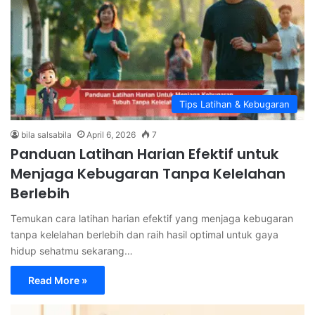
Tips Latihan & Kebugaran
bila salsabila
April 6, 2026
7
Panduan Latihan Harian Efektif untuk
Menjaga Kebugaran Tanpa Kelelahan
Berlebih
Temukan cara latihan harian efektif yang menjaga kebugaran
tanpa kelelahan berlebih dan raih hasil optimal untuk gaya
hidup sehatmu sekarang…
Read More »