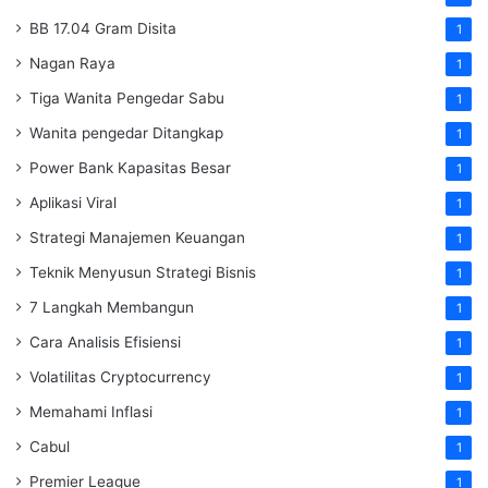
BB 17.04 Gram Disita
1
Nagan Raya
1
Tiga Wanita Pengedar Sabu
1
Wanita pengedar Ditangkap
1
Power Bank Kapasitas Besar
1
Aplikasi Viral
1
Strategi Manajemen Keuangan
1
Teknik Menyusun Strategi Bisnis
1
7 Langkah Membangun
1
Cara Analisis Efisiensi
1
Volatilitas Cryptocurrency
1
Memahami Inflasi
1
Cabul
1
Premier League
1