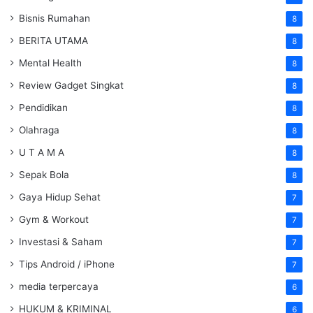
Bisnis Rumahan
8
BERITA UTAMA
8
Mental Health
8
Review Gadget Singkat
8
Pendidikan
8
Olahraga
8
U T A M A
8
Sepak Bola
8
Gaya Hidup Sehat
7
Gym & Workout
7
Investasi & Saham
7
Tips Android / iPhone
7
media terpercaya
6
HUKUM & KRIMINAL
6