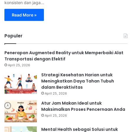
konsisten dan jaga…
Read More »
Populer
Penerapan Augmented Reality untuk Memperbaiki Alat
Transportasi dengan Efektif
April 25, 2026
Strategi Kesehatan Harian untuk
Meningkatkan Daya Tahan Tubuh
dalam Beraktivitas
April 25, 2026
Atur Jam Makan Ideal untuk
Maksimalkan Proses Pencernaan Anda
April 25, 2026
Mental Health sebagai Solusi untuk