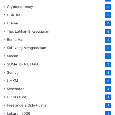
Cryptocurrency
6
HUKUM
6
Utama
6
Tips Latihan & Kebugaran
6
Berita Hari Ini
5
Skill yang Menghasilkan
5
Medan
5
SUMATERA UTARA
5
Sumut
5
UMKM
5
Kesehatan
4
DIKSI NEWS
4
Freelance & Side Hustle
4
Lebaran 2026
4