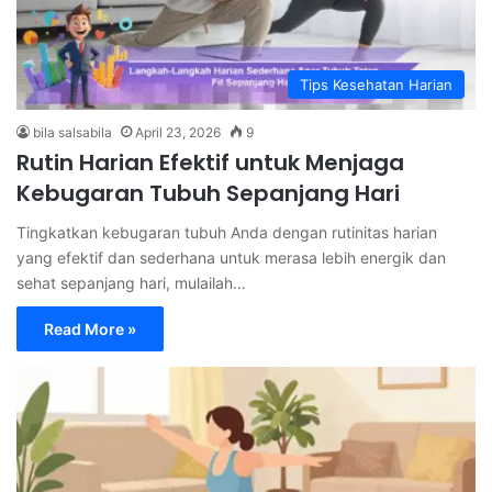
Tips Kesehatan Harian
bila salsabila
April 23, 2026
9
Rutin Harian Efektif untuk Menjaga
Kebugaran Tubuh Sepanjang Hari
Tingkatkan kebugaran tubuh Anda dengan rutinitas harian
yang efektif dan sederhana untuk merasa lebih energik dan
sehat sepanjang hari, mulailah…
Read More »