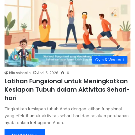
Gym & Workout
bila salsabila
April 5, 2026
10
Latihan Fungsional untuk Meningkatkan
Kesiapan Tubuh dalam Aktivitas Sehari-
hari
Tingkatkan kesiapan tubuh Anda dengan latihan fungsional
yang efektif untuk aktivitas sehari-hari dan rasakan perubahan
nyata dalam kebugaran Anda.