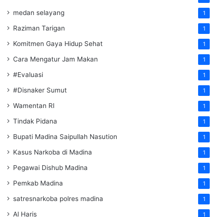
medan selayang
1
Raziman Tarigan
1
Komitmen Gaya Hidup Sehat
1
Cara Mengatur Jam Makan
1
#Evaluasi
1
#Disnaker Sumut
1
Wamentan RI
1
Tindak Pidana
1
Bupati Madina Saipullah Nasution
1
Kasus Narkoba di Madina
1
Pegawai Dishub Madina
1
Pemkab Madina
1
satresnarkoba polres madina
1
Al Haris
1