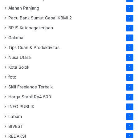
Alahan Panjang
1
Pacu Bank Sumut Capai KBMI 2
1
BPJS Ketenagakerjaan
1
Galamai
1
Tips Cuan & Produktivitas
1
Nusa Utara
1
Kota Solok
1
foto
1
Skill Freelance Terbaik
1
Harga Stabil Rp4.500
1
INFO PUBLIK
1
Labura
1
BIVEST
1
REDAKSI
1