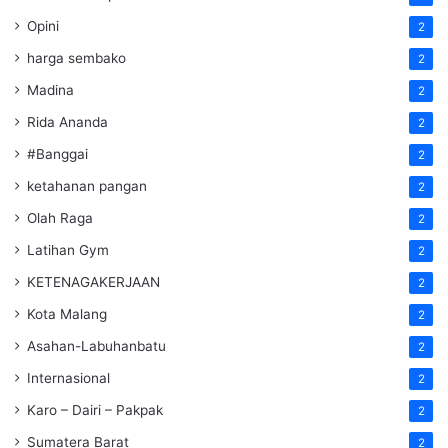
Opini
2
harga sembako
2
Madina
2
Rida Ananda
2
#Banggai
2
ketahanan pangan
2
Olah Raga
2
Latihan Gym
2
KETENAGAKERJAAN
2
Kota Malang
2
Asahan-Labuhanbatu
2
Internasional
2
Karo – Dairi – Pakpak
2
Sumatera Barat
2