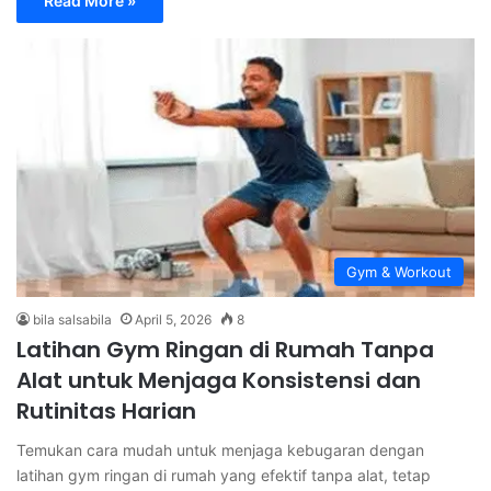
Read More »
Gym & Workout
bila salsabila
April 5, 2026
8
Latihan Gym Ringan di Rumah Tanpa
Alat untuk Menjaga Konsistensi dan
Rutinitas Harian
Temukan cara mudah untuk menjaga kebugaran dengan
latihan gym ringan di rumah yang efektif tanpa alat, tetap