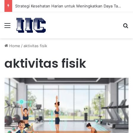
Strategi Kesehatan Harian untuk Meningkatkan Daya Tahan Tubuh dalam Beraktivitas
Menu
Se
Home
/
aktivitas fisik
aktivitas fisik