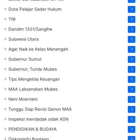
Duta Pelajar Sadar Hukum
1
TNI
1
Dandim 1301/Sangihe
1
Sulawesi Utara
1
Agar Naik ke Kelas Menengah
1
Gubernur Sumut
1
Gubernur; Tunda Mubes
1
Tips Mengelola Keuangan
1
MAA Laksanakan Mubes
1
Neni Moerneni
1
Tunggu Siap Revisi Qanun MAA
1
Inspeksi mendadak
sidak
ASN
1
PENDIDIKAN & BUDAYA
1
Diskominfo Bontang
1