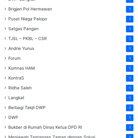
Brigjen Pol Hermawan
1
Pusat Niaga Palopo
1
Satgas Pangan
1
TJSL – PKBL – CSR
1
Andrie Yunus
1
Forum
1
Komnas HAM
1
KontraS
1
Ridha Saleh
1
Langkat
1
Berbagi Takjil DWP
1
DWP
1
Bukber di Rumah Dinas Ketua DPD RI
1
Menjawab Tantangan Zaman dengan Solusi
1