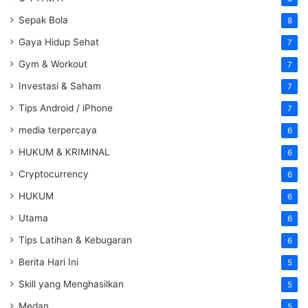
Sepak Bola
8
Gaya Hidup Sehat
7
Gym & Workout
7
Investasi & Saham
7
Tips Android / iPhone
7
media terpercaya
6
HUKUM & KRIMINAL
6
Cryptocurrency
6
HUKUM
6
Utama
6
Tips Latihan & Kebugaran
6
Berita Hari Ini
5
Skill yang Menghasilkan
5
Medan
5