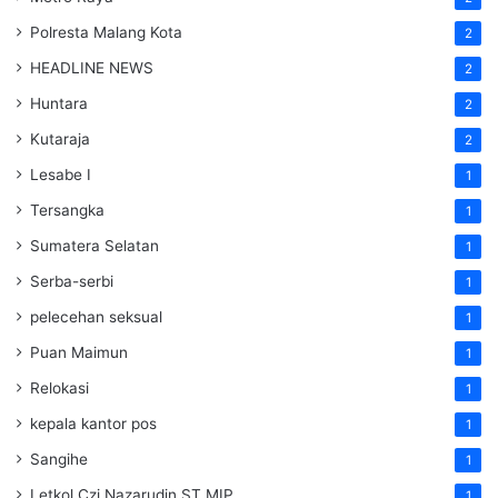
Polresta Malang Kota
2
HEADLINE NEWS
2
Huntara
2
Kutaraja
2
Lesabe I
1
Tersangka
1
Sumatera Selatan
1
Serba-serbi
1
pelecehan seksual
1
Puan Maimun
1
Relokasi
1
kepala kantor pos
1
Sangihe
1
Letkol Czi Nazarudin ST MIP
1