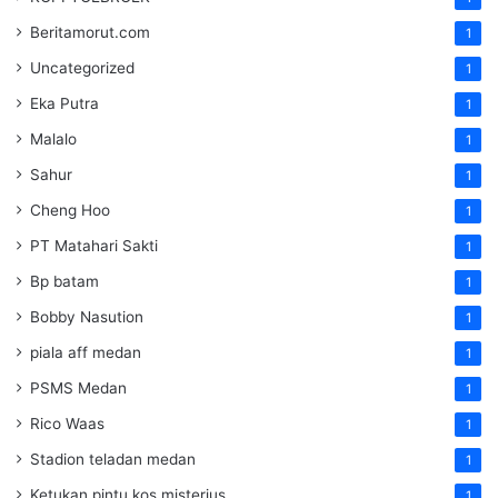
Beritamorut.com
1
Uncategorized
1
Eka Putra
1
Malalo
1
Sahur
1
Cheng Hoo
1
PT Matahari Sakti
1
Bp batam
1
Bobby Nasution
1
piala aff medan
1
PSMS Medan
1
Rico Waas
1
Stadion teladan medan
1
Ketukan pintu kos misterius
1