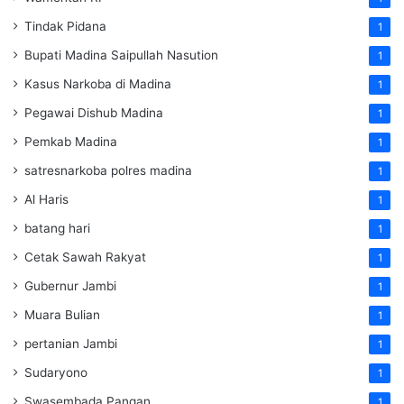
Tindak Pidana
1
Bupati Madina Saipullah Nasution
1
Kasus Narkoba di Madina
1
Pegawai Dishub Madina
1
Pemkab Madina
1
satresnarkoba polres madina
1
Al Haris
1
batang hari
1
Cetak Sawah Rakyat
1
Gubernur Jambi
1
Muara Bulian
1
pertanian Jambi
1
Sudaryono
1
Swasembada Pangan
1