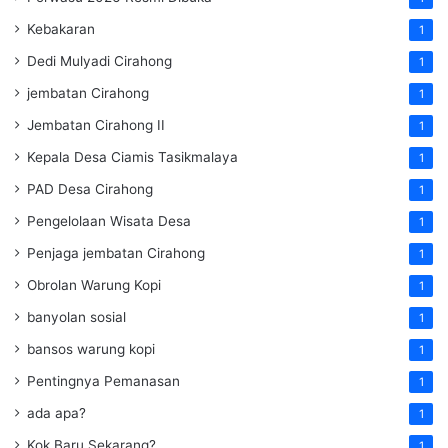
Kebakaran
1
Dedi Mulyadi Cirahong
1
jembatan Cirahong
1
Jembatan Cirahong II
1
Kepala Desa Ciamis Tasikmalaya
1
PAD Desa Cirahong
1
Pengelolaan Wisata Desa
1
Penjaga jembatan Cirahong
1
Obrolan Warung Kopi
1
banyolan sosial
1
bansos warung kopi
1
Pentingnya Pemanasan
1
ada apa?
1
Kok Baru Sekarang?
1