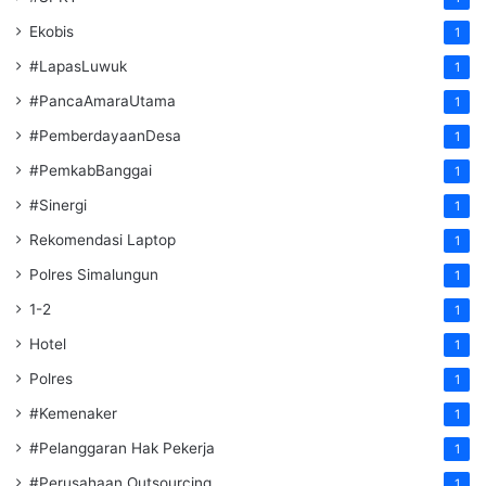
Ekobis
1
#LapasLuwuk
1
#PancaAmaraUtama
1
#PemberdayaanDesa
1
#PemkabBanggai
1
#Sinergi
1
Rekomendasi Laptop
1
Polres Simalungun
1
1-2
1
Hotel
1
Polres
1
#Kemenaker
1
#Pelanggaran Hak Pekerja
1
#Perusahaan Outsourcing
1