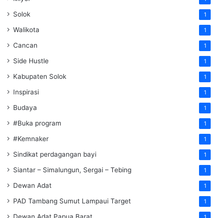
Solok
1
Walikota
1
Cancan
1
Side Hustle
1
Kabupaten Solok
1
Inspirasi
1
Budaya
1
#Buka program
1
#Kemnaker
1
Sindikat perdagangan bayi
1
Siantar – Simalungun, Sergai – Tebing
1
Dewan Adat
1
PAD Tambang Sumut Lampaui Target
1
Dewan Adat Papua Barat
1