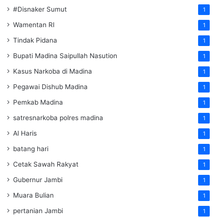
#Disnaker Sumut
1
Wamentan RI
1
Tindak Pidana
1
Bupati Madina Saipullah Nasution
1
Kasus Narkoba di Madina
1
Pegawai Dishub Madina
1
Pemkab Madina
1
satresnarkoba polres madina
1
Al Haris
1
batang hari
1
Cetak Sawah Rakyat
1
Gubernur Jambi
1
Muara Bulian
1
pertanian Jambi
1