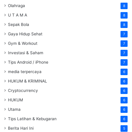
Olahraga
8
U T A M A
8
Sepak Bola
8
Gaya Hidup Sehat
7
Gym & Workout
7
Investasi & Saham
7
Tips Android / iPhone
7
media terpercaya
6
HUKUM & KRIMINAL
6
Cryptocurrency
6
HUKUM
6
Utama
6
Tips Latihan & Kebugaran
6
Berita Hari Ini
5