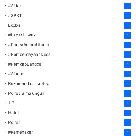
#Sidak
1
#SPKT
1
Ekobis
1
#LapasLuwuk
1
#PancaAmaraUtama
1
#PemberdayaanDesa
1
#PemkabBanggai
1
#Sinergi
1
Rekomendasi Laptop
1
Polres Simalungun
1
1-2
1
Hotel
1
Polres
1
#Kemenaker
1