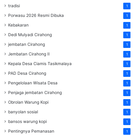
tradisi
1
Porwasu 2026 Resmi Dibuka
1
Kebakaran
1
Dedi Mulyadi Cirahong
1
jembatan Cirahong
1
Jembatan Cirahong II
1
Kepala Desa Ciamis Tasikmalaya
1
PAD Desa Cirahong
1
Pengelolaan Wisata Desa
1
Penjaga jembatan Cirahong
1
Obrolan Warung Kopi
1
banyolan sosial
1
bansos warung kopi
1
Pentingnya Pemanasan
1