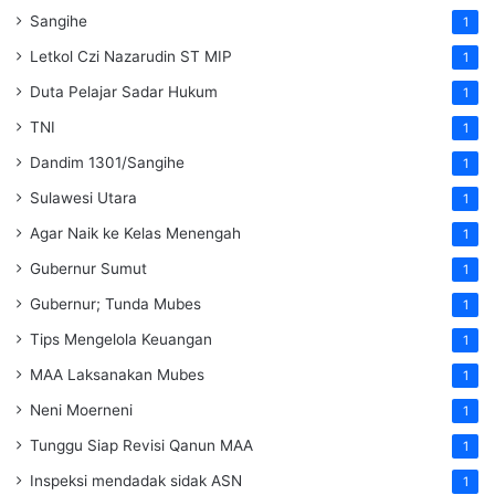
Sangihe
1
Letkol Czi Nazarudin ST MIP
1
Duta Pelajar Sadar Hukum
1
TNI
1
Dandim 1301/Sangihe
1
Sulawesi Utara
1
Agar Naik ke Kelas Menengah
1
Gubernur Sumut
1
Gubernur; Tunda Mubes
1
Tips Mengelola Keuangan
1
MAA Laksanakan Mubes
1
Neni Moerneni
1
Tunggu Siap Revisi Qanun MAA
1
Inspeksi mendadak
sidak
ASN
1