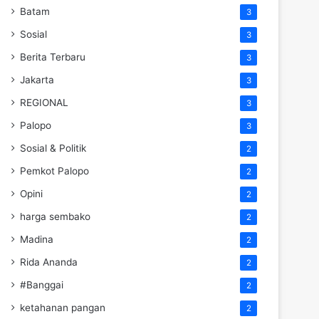
Batam
3
Sosial
3
Berita Terbaru
3
Jakarta
3
REGIONAL
3
Palopo
3
Sosial & Politik
2
Pemkot Palopo
2
Opini
2
harga sembako
2
Madina
2
Rida Ananda
2
#Banggai
2
ketahanan pangan
2