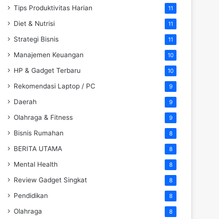
Tips Produktivitas Harian
11
Diet & Nutrisi
11
Strategi Bisnis
11
Manajemen Keuangan
10
HP & Gadget Terbaru
10
Rekomendasi Laptop / PC
9
Daerah
9
Olahraga & Fitness
9
Bisnis Rumahan
8
BERITA UTAMA
8
Mental Health
8
Review Gadget Singkat
8
Pendidikan
8
Olahraga
8