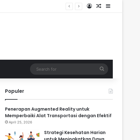
Log In
Random Article
Sidebar
Search
for
Populer
Penerapan Augmented Reality untuk
Memperbaiki Alat Transportasi dengan Efektif
April 25, 2026
Strategi Kesehatan Harian
untuk Meningkatkan Daya