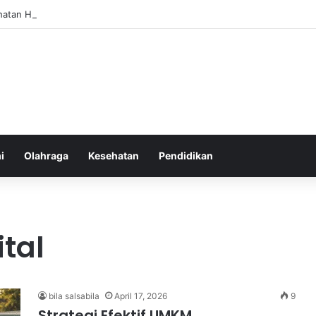
hatan Harian untuk Meningkatkan Daya Tahan Tubuh dalam Beraktivitas
i
Olahraga
Kesehatan
Pendidikan
tal
bila salsabila
April 17, 2026
9
Strategi Efektif UMKM