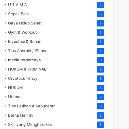
U T A M A
8
Sepak Bola
8
Gaya Hidup Sehat
7
Gym & Workout
7
Investasi & Saham
7
Tips Android / iPhone
7
media terpercaya
6
HUKUM & KRIMINAL
6
Cryptocurrency
6
HUKUM
6
Utama
6
Tips Latihan & Kebugaran
6
Berita Hari Ini
5
Skill yang Menghasilkan
5