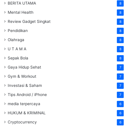
BERITA UTAMA
8
Mental Health
8
Review Gadget Singkat
8
Pendidikan
8
Olahraga
8
U T A M A
8
Sepak Bola
8
Gaya Hidup Sehat
7
Gym & Workout
7
Investasi & Saham
7
Tips Android / iPhone
7
media terpercaya
6
HUKUM & KRIMINAL
6
Cryptocurrency
6