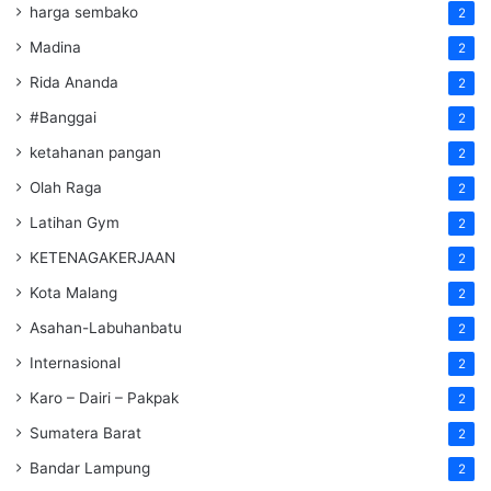
harga sembako
2
Madina
2
Rida Ananda
2
#Banggai
2
ketahanan pangan
2
Olah Raga
2
Latihan Gym
2
KETENAGAKERJAAN
2
Kota Malang
2
Asahan-Labuhanbatu
2
Internasional
2
Karo – Dairi – Pakpak
2
Sumatera Barat
2
Bandar Lampung
2