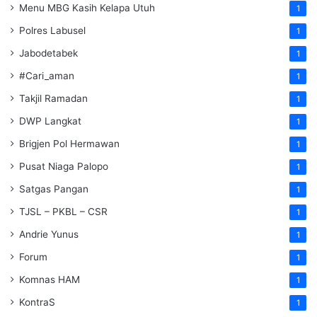
Menu MBG Kasih Kelapa Utuh
1
Polres Labusel
1
Jabodetabek
1
#Cari_aman
1
Takjil Ramadan
1
DWP Langkat
1
Brigjen Pol Hermawan
1
Pusat Niaga Palopo
1
Satgas Pangan
1
TJSL – PKBL – CSR
1
Andrie Yunus
1
Forum
1
Komnas HAM
1
KontraS
1