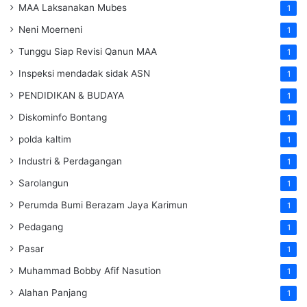
MAA Laksanakan Mubes
1
Neni Moerneni
1
Tunggu Siap Revisi Qanun MAA
1
Inspeksi mendadak
sidak
ASN
1
PENDIDIKAN & BUDAYA
1
Diskominfo Bontang
1
polda kaltim
1
Industri & Perdagangan
1
Sarolangun
1
Perumda Bumi Berazam Jaya Karimun
1
Pedagang
1
Pasar
1
Muhammad Bobby Afif Nasution
1
Alahan Panjang
1