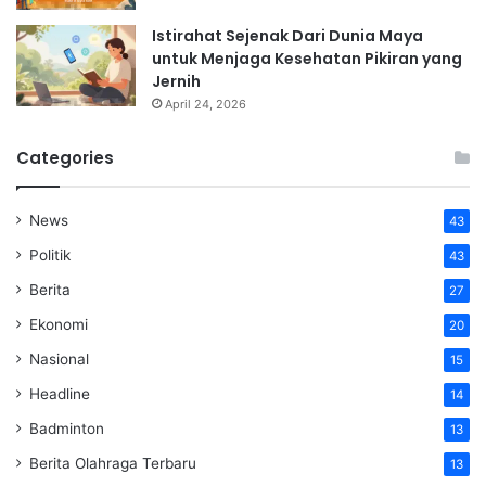
Istirahat Sejenak Dari Dunia Maya
untuk Menjaga Kesehatan Pikiran yang
Jernih
April 24, 2026
Categories
News
43
Politik
43
Berita
27
Ekonomi
20
Nasional
15
Headline
14
Badminton
13
Berita Olahraga Terbaru
13