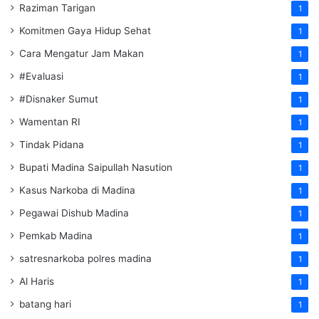
Raziman Tarigan
1
Komitmen Gaya Hidup Sehat
1
Cara Mengatur Jam Makan
1
#Evaluasi
1
#Disnaker Sumut
1
Wamentan RI
1
Tindak Pidana
1
Bupati Madina Saipullah Nasution
1
Kasus Narkoba di Madina
1
Pegawai Dishub Madina
1
Pemkab Madina
1
satresnarkoba polres madina
1
Al Haris
1
batang hari
1