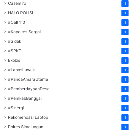
Casemiro
1
HALO POLISI
1
#Call 110
1
#Kapolres Sergai
1
#Sidak
1
#SPKT
1
Ekobis
1
#LapasLuwuk
1
#PancaAmaraUtama
1
#PemberdayaanDesa
1
#PemkabBanggai
1
#Sinergi
1
Rekomendasi Laptop
1
Polres Simalungun
1