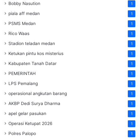
Bobby Nasution
1
piala aff medan
1
PSMS Medan
1
Rico Waas
1
Stadion teladan medan
1
Ketukan pintu kos misterius
1
Kabupaten Tanah Datar
1
PEMERINTAH
1
LPS Pemalang
1
operasional angkutan barang
1
AKBP Dedi Surya Dharma
1
apel gelar pasukan
1
Operasi Ketupat 2026
1
Polres Palopo
1