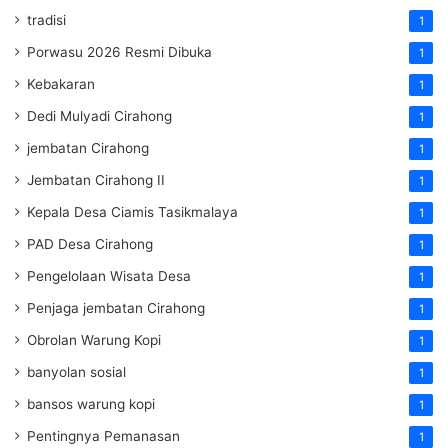
tradisi
1
Porwasu 2026 Resmi Dibuka
1
Kebakaran
1
Dedi Mulyadi Cirahong
1
jembatan Cirahong
1
Jembatan Cirahong II
1
Kepala Desa Ciamis Tasikmalaya
1
PAD Desa Cirahong
1
Pengelolaan Wisata Desa
1
Penjaga jembatan Cirahong
1
Obrolan Warung Kopi
1
banyolan sosial
1
bansos warung kopi
1
Pentingnya Pemanasan
1