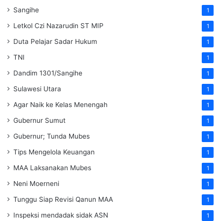
Sangihe
1
Letkol Czi Nazarudin ST MIP
1
Duta Pelajar Sadar Hukum
1
TNI
1
Dandim 1301/Sangihe
1
Sulawesi Utara
1
Agar Naik ke Kelas Menengah
1
Gubernur Sumut
1
Gubernur; Tunda Mubes
1
Tips Mengelola Keuangan
1
MAA Laksanakan Mubes
1
Neni Moerneni
1
Tunggu Siap Revisi Qanun MAA
1
Inspeksi mendadak
sidak
ASN
1