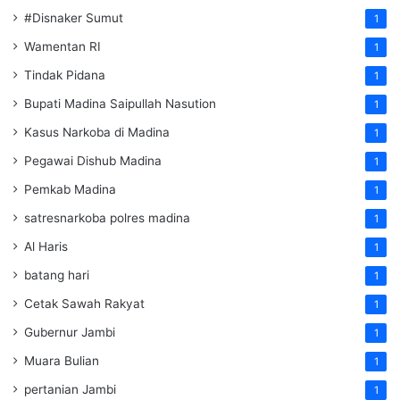
#Disnaker Sumut
1
Wamentan RI
1
Tindak Pidana
1
Bupati Madina Saipullah Nasution
1
Kasus Narkoba di Madina
1
Pegawai Dishub Madina
1
Pemkab Madina
1
satresnarkoba polres madina
1
Al Haris
1
batang hari
1
Cetak Sawah Rakyat
1
Gubernur Jambi
1
Muara Bulian
1
pertanian Jambi
1