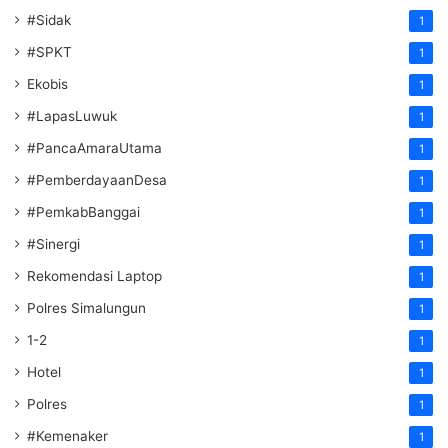
#Sidak
1
#SPKT
1
Ekobis
1
#LapasLuwuk
1
#PancaAmaraUtama
1
#PemberdayaanDesa
1
#PemkabBanggai
1
#Sinergi
1
Rekomendasi Laptop
1
Polres Simalungun
1
1-2
1
Hotel
1
Polres
1
#Kemenaker
1