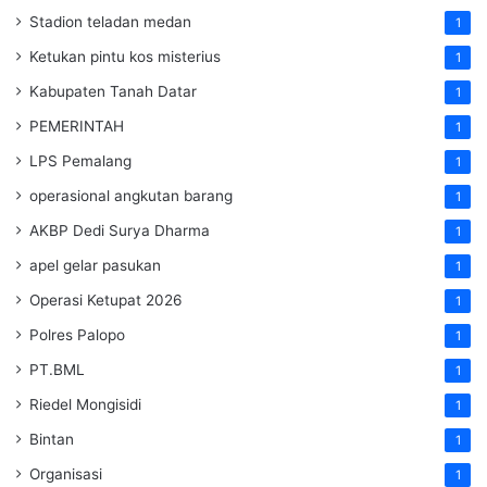
Stadion teladan medan
1
Ketukan pintu kos misterius
1
Kabupaten Tanah Datar
1
PEMERINTAH
1
LPS Pemalang
1
operasional angkutan barang
1
AKBP Dedi Surya Dharma
1
apel gelar pasukan
1
Operasi Ketupat 2026
1
Polres Palopo
1
PT.BML
1
Riedel Mongisidi
1
Bintan
1
Organisasi
1