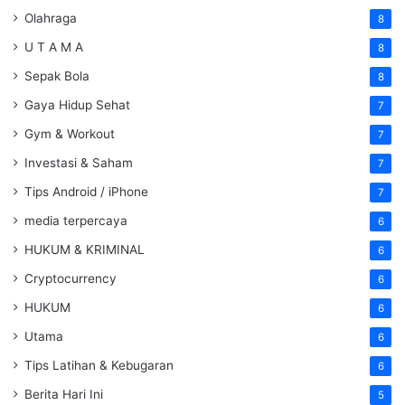
Olahraga
8
U T A M A
8
Sepak Bola
8
Gaya Hidup Sehat
7
Gym & Workout
7
Investasi & Saham
7
Tips Android / iPhone
7
media terpercaya
6
HUKUM & KRIMINAL
6
Cryptocurrency
6
HUKUM
6
Utama
6
Tips Latihan & Kebugaran
6
Berita Hari Ini
5