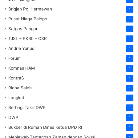
Brigjen Pol Hermawan
1
Pusat Niaga Palopo
1
Satgas Pangan
1
TJSL – PKBL – CSR
1
Andrie Yunus
1
Forum
1
Komnas HAM
1
KontraS
1
Ridha Saleh
1
Langkat
1
Berbagi Takjil DWP
1
DWP
1
Bukber di Rumah Dinas Ketua DPD RI
1
Menjawab Tantangan Zaman dengan Solusi
1