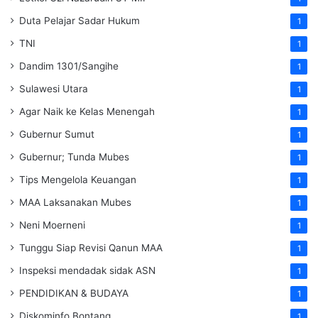
Duta Pelajar Sadar Hukum
1
TNI
1
Dandim 1301/Sangihe
1
Sulawesi Utara
1
Agar Naik ke Kelas Menengah
1
Gubernur Sumut
1
Gubernur; Tunda Mubes
1
Tips Mengelola Keuangan
1
MAA Laksanakan Mubes
1
Neni Moerneni
1
Tunggu Siap Revisi Qanun MAA
1
Inspeksi mendadak
sidak
ASN
1
PENDIDIKAN & BUDAYA
1
Diskominfo Bontang
1