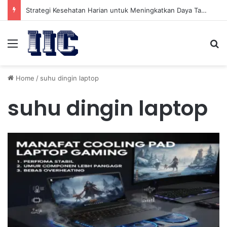
Strategi Kesehatan Harian untuk Meningkatkan Daya Tahan Tubuh dalam Beraktivitas
Menu
Se
Home
/
suhu dingin laptop
suhu dingin laptop