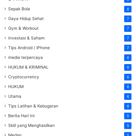
Sepak Bola
8
Gaya Hidup Sehat
7
Gym & Workout
7
Investasi & Saham
7
Tips Android / iPhone
7
media terpercaya
6
HUKUM & KRIMINAL
6
Cryptocurrency
6
HUKUM
6
Utama
6
Tips Latihan & Kebugaran
6
Berita Hari Ini
5
Skill yang Menghasilkan
5
Medan
5