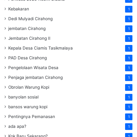
Kebakaran
1
Dedi Mulyadi Cirahong
1
jembatan Cirahong
1
Jembatan Cirahong II
1
Kepala Desa Ciamis Tasikmalaya
1
PAD Desa Cirahong
1
Pengelolaan Wisata Desa
1
Penjaga jembatan Cirahong
1
Obrolan Warung Kopi
1
banyolan sosial
1
bansos warung kopi
1
Pentingnya Pemanasan
1
ada apa?
1
Kok Baru Sekarang?
1