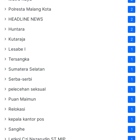
Polresta Malang Kota
2
HEADLINE NEWS
2
Huntara
2
Kutaraja
2
Lesabe I
1
Tersangka
1
Sumatera Selatan
1
Serba-serbi
1
pelecehan seksual
1
Puan Maimun
1
Relokasi
1
kepala kantor pos
1
Sangihe
1
Letkol Czi Nazarudin ST MIP
1