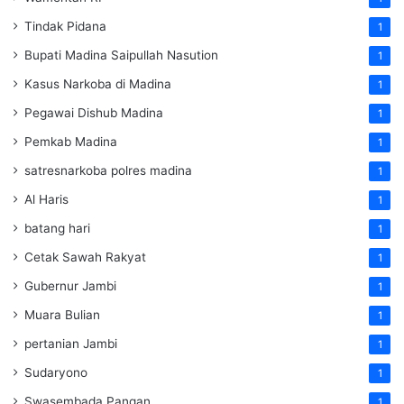
Tindak Pidana
1
Bupati Madina Saipullah Nasution
1
Kasus Narkoba di Madina
1
Pegawai Dishub Madina
1
Pemkab Madina
1
satresnarkoba polres madina
1
Al Haris
1
batang hari
1
Cetak Sawah Rakyat
1
Gubernur Jambi
1
Muara Bulian
1
pertanian Jambi
1
Sudaryono
1
Swasembada Pangan
1