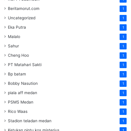
Beritamorut.com
1
Uncategorized
1
Eka Putra
1
Malalo
1
Sahur
1
Cheng Hoo
1
PT Matahari Sakti
1
Bp batam
1
Bobby Nasution
1
piala aff medan
1
PSMS Medan
1
Rico Waas
1
Stadion teladan medan
1
Ketukan pintu kos misterius
1