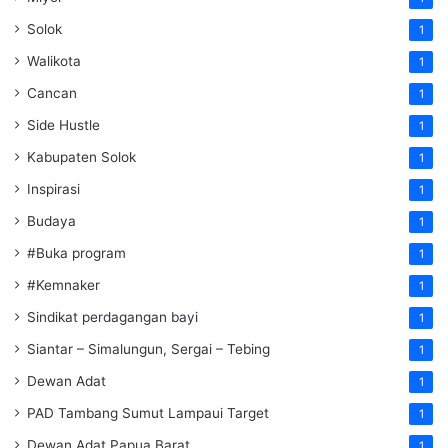
Solok
1
Walikota
1
Cancan
1
Side Hustle
1
Kabupaten Solok
1
Inspirasi
1
Budaya
1
#Buka program
1
#Kemnaker
1
Sindikat perdagangan bayi
1
Siantar – Simalungun, Sergai – Tebing
1
Dewan Adat
1
PAD Tambang Sumut Lampaui Target
1
Dewan Adat Papua Barat
1