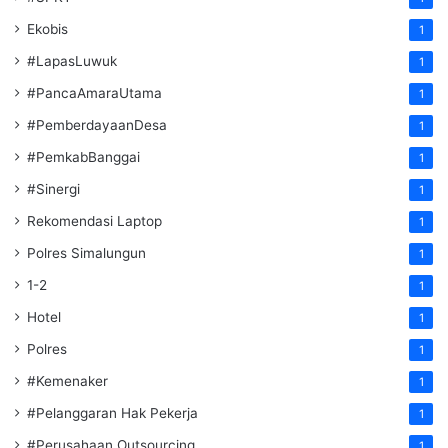
Ekobis
1
#LapasLuwuk
1
#PancaAmaraUtama
1
#PemberdayaanDesa
1
#PemkabBanggai
1
#Sinergi
1
Rekomendasi Laptop
1
Polres Simalungun
1
1-2
1
Hotel
1
Polres
1
#Kemenaker
1
#Pelanggaran Hak Pekerja
1
#Perusahaan Outsourcing
1