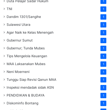
Duta Pelajar Sadar Hukum
1
TNI
1
Dandim 1301/Sangihe
1
Sulawesi Utara
1
Agar Naik ke Kelas Menengah
1
Gubernur Sumut
1
Gubernur; Tunda Mubes
1
Tips Mengelola Keuangan
1
MAA Laksanakan Mubes
1
Neni Moerneni
1
Tunggu Siap Revisi Qanun MAA
1
Inspeksi mendadak
sidak
ASN
1
PENDIDIKAN & BUDAYA
1
Diskominfo Bontang
1