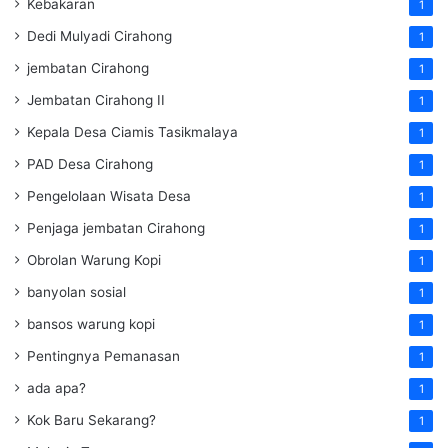
Kebakaran
1
Dedi Mulyadi Cirahong
1
jembatan Cirahong
1
Jembatan Cirahong II
1
Kepala Desa Ciamis Tasikmalaya
1
PAD Desa Cirahong
1
Pengelolaan Wisata Desa
1
Penjaga jembatan Cirahong
1
Obrolan Warung Kopi
1
banyolan sosial
1
bansos warung kopi
1
Pentingnya Pemanasan
1
ada apa?
1
Kok Baru Sekarang?
1