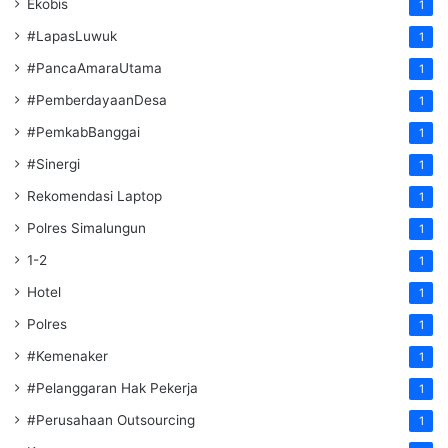
Ekobis
1
#LapasLuwuk
1
#PancaAmaraUtama
1
#PemberdayaanDesa
1
#PemkabBanggai
1
#Sinergi
1
Rekomendasi Laptop
1
Polres Simalungun
1
1-2
1
Hotel
1
Polres
1
#Kemenaker
1
#Pelanggaran Hak Pekerja
1
#Perusahaan Outsourcing
1