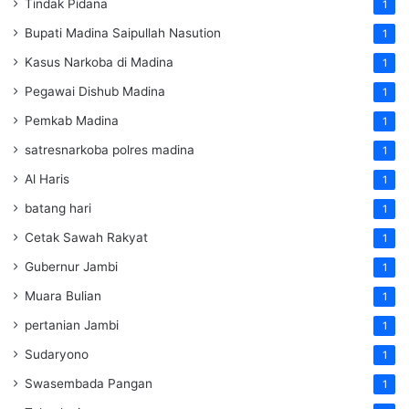
Tindak Pidana
1
Bupati Madina Saipullah Nasution
1
Kasus Narkoba di Madina
1
Pegawai Dishub Madina
1
Pemkab Madina
1
satresnarkoba polres madina
1
Al Haris
1
batang hari
1
Cetak Sawah Rakyat
1
Gubernur Jambi
1
Muara Bulian
1
pertanian Jambi
1
Sudaryono
1
Swasembada Pangan
1