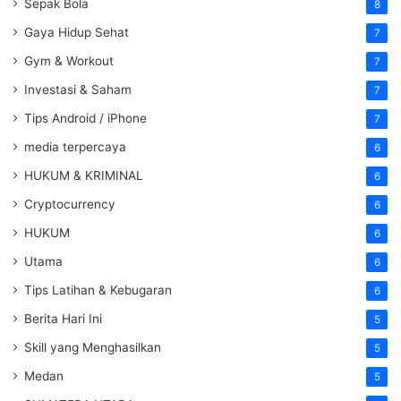
Sepak Bola
8
Gaya Hidup Sehat
7
Gym & Workout
7
Investasi & Saham
7
Tips Android / iPhone
7
media terpercaya
6
HUKUM & KRIMINAL
6
Cryptocurrency
6
HUKUM
6
Utama
6
Tips Latihan & Kebugaran
6
Berita Hari Ini
5
Skill yang Menghasilkan
5
Medan
5