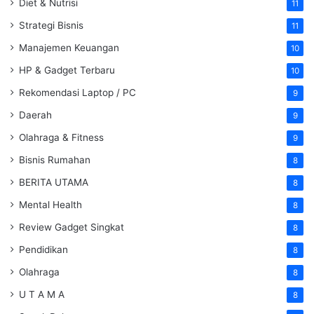
Diet & Nutrisi
11
Strategi Bisnis
11
Manajemen Keuangan
10
HP & Gadget Terbaru
10
Rekomendasi Laptop / PC
9
Daerah
9
Olahraga & Fitness
9
Bisnis Rumahan
8
BERITA UTAMA
8
Mental Health
8
Review Gadget Singkat
8
Pendidikan
8
Olahraga
8
U T A M A
8