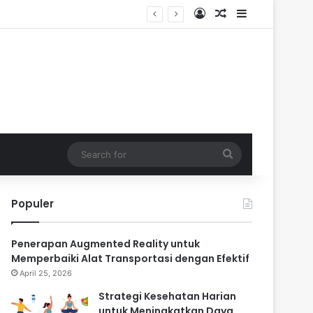
Log In
Random Article
Sidebar
s
Search
for
Populer
Penerapan Augmented Reality untuk
Memperbaiki Alat Transportasi dengan Efektif
April 25, 2026
Strategi Kesehatan Harian
untuk Meningkatkan Daya