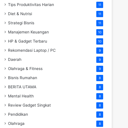
Tips Produktivitas Harian
11
Diet & Nutrisi
11
Strategi Bisnis
11
Manajemen Keuangan
10
HP & Gadget Terbaru
10
Rekomendasi Laptop / PC
9
Daerah
9
Olahraga & Fitness
9
Bisnis Rumahan
8
BERITA UTAMA
8
Mental Health
8
Review Gadget Singkat
8
Pendidikan
8
Olahraga
8