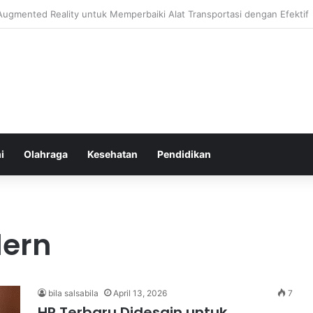
sehatan Harian untuk Meningkatkan Daya Tahan Tubuh dalam Beraktivita
i
Olahraga
Kesehatan
Pendidikan
ern
bila salsabila
April 13, 2026
7
HP Terbaru Didesain untuk