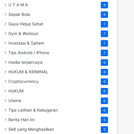
U T A M A
8
Sepak Bola
8
Gaya Hidup Sehat
7
Gym & Workout
7
Investasi & Saham
7
Tips Android / iPhone
7
media terpercaya
6
HUKUM & KRIMINAL
6
Cryptocurrency
6
HUKUM
6
Utama
6
Tips Latihan & Kebugaran
6
Berita Hari Ini
5
Skill yang Menghasilkan
5