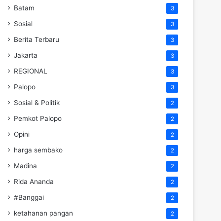
Batam
3
Sosial
3
Berita Terbaru
3
Jakarta
3
REGIONAL
3
Palopo
3
Sosial & Politik
2
Pemkot Palopo
2
Opini
2
harga sembako
2
Madina
2
Rida Ananda
2
#Banggai
2
ketahanan pangan
2