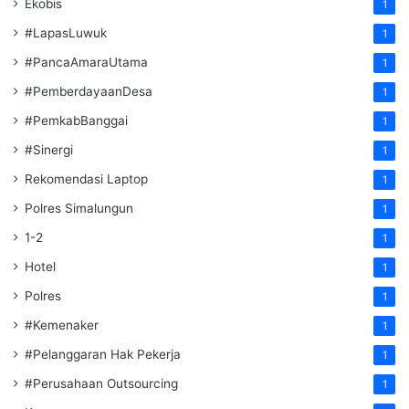
Ekobis
1
#LapasLuwuk
1
#PancaAmaraUtama
1
#PemberdayaanDesa
1
#PemkabBanggai
1
#Sinergi
1
Rekomendasi Laptop
1
Polres Simalungun
1
1-2
1
Hotel
1
Polres
1
#Kemenaker
1
#Pelanggaran Hak Pekerja
1
#Perusahaan Outsourcing
1