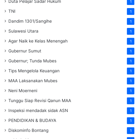
Duta Pelajar Sadar Hukum
1
TNI
1
Dandim 1301/Sangihe
1
Sulawesi Utara
1
Agar Naik ke Kelas Menengah
1
Gubernur Sumut
1
Gubernur; Tunda Mubes
1
Tips Mengelola Keuangan
1
MAA Laksanakan Mubes
1
Neni Moerneni
1
Tunggu Siap Revisi Qanun MAA
1
Inspeksi mendadak
sidak
ASN
1
PENDIDIKAN & BUDAYA
1
Diskominfo Bontang
1