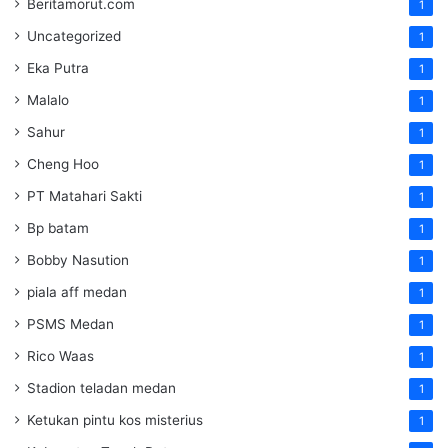
Beritamorut.com
1
Uncategorized
1
Eka Putra
1
Malalo
1
Sahur
1
Cheng Hoo
1
PT Matahari Sakti
1
Bp batam
1
Bobby Nasution
1
piala aff medan
1
PSMS Medan
1
Rico Waas
1
Stadion teladan medan
1
Ketukan pintu kos misterius
1