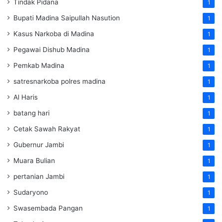
Tindak Pidana
1
Bupati Madina Saipullah Nasution
1
Kasus Narkoba di Madina
1
Pegawai Dishub Madina
1
Pemkab Madina
1
satresnarkoba polres madina
1
Al Haris
1
batang hari
1
Cetak Sawah Rakyat
1
Gubernur Jambi
1
Muara Bulian
1
pertanian Jambi
1
Sudaryono
1
Swasembada Pangan
1