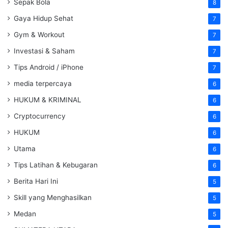
Sepak Bola
8
Gaya Hidup Sehat
7
Gym & Workout
7
Investasi & Saham
7
Tips Android / iPhone
7
media terpercaya
6
HUKUM & KRIMINAL
6
Cryptocurrency
6
HUKUM
6
Utama
6
Tips Latihan & Kebugaran
6
Berita Hari Ini
5
Skill yang Menghasilkan
5
Medan
5