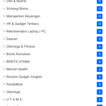
Diet & Nutrisi
11
Strategi Bisnis
11
Manajemen Keuangan
10
HP & Gadget Terbaru
10
Rekomendasi Laptop / PC
9
Daerah
9
Olahraga & Fitness
9
Bisnis Rumahan
8
BERITA UTAMA
8
Mental Health
8
Review Gadget Singkat
8
Pendidikan
8
Olahraga
8
U T A M A
8