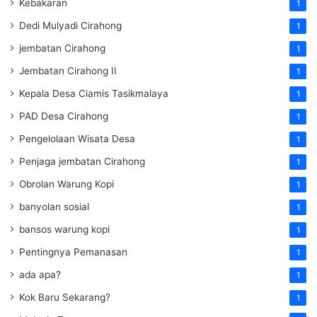
Kebakaran
1
Dedi Mulyadi Cirahong
1
jembatan Cirahong
1
Jembatan Cirahong II
1
Kepala Desa Ciamis Tasikmalaya
1
PAD Desa Cirahong
1
Pengelolaan Wisata Desa
1
Penjaga jembatan Cirahong
1
Obrolan Warung Kopi
1
banyolan sosial
1
bansos warung kopi
1
Pentingnya Pemanasan
1
ada apa?
1
Kok Baru Sekarang?
1