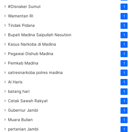
#Disnaker Sumut
1
Wamentan RI
1
Tindak Pidana
1
Bupati Madina Saipullah Nasution
1
Kasus Narkoba di Madina
1
Pegawai Dishub Madina
1
Pemkab Madina
1
satresnarkoba polres madina
1
Al Haris
1
batang hari
1
Cetak Sawah Rakyat
1
Gubernur Jambi
1
Muara Bulian
1
pertanian Jambi
1