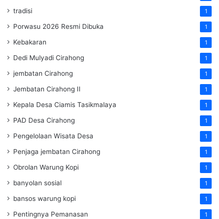
tradisi
1
Porwasu 2026 Resmi Dibuka
1
Kebakaran
1
Dedi Mulyadi Cirahong
1
jembatan Cirahong
1
Jembatan Cirahong II
1
Kepala Desa Ciamis Tasikmalaya
1
PAD Desa Cirahong
1
Pengelolaan Wisata Desa
1
Penjaga jembatan Cirahong
1
Obrolan Warung Kopi
1
banyolan sosial
1
bansos warung kopi
1
Pentingnya Pemanasan
1