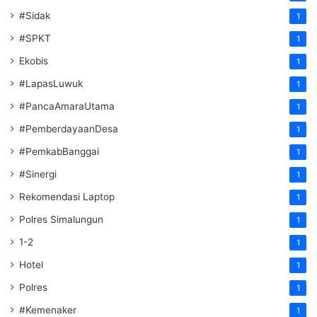
#Sidak
1
#SPKT
1
Ekobis
1
#LapasLuwuk
1
#PancaAmaraUtama
1
#PemberdayaanDesa
1
#PemkabBanggai
1
#Sinergi
1
Rekomendasi Laptop
1
Polres Simalungun
1
1-2
1
Hotel
1
Polres
1
#Kemenaker
1