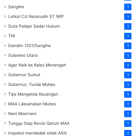
Sangihe
1
Letkol Czi Nazarudin ST MIP
1
Duta Pelajar Sadar Hukum
1
TNI
1
Dandim 1301/Sangihe
1
Sulawesi Utara
1
Agar Naik ke Kelas Menengah
1
Gubernur Sumut
1
Gubernur; Tunda Mubes
1
Tips Mengelola Keuangan
1
MAA Laksanakan Mubes
1
Neni Moerneni
1
Tunggu Siap Revisi Qanun MAA
1
Inspeksi mendadak
sidak
ASN
1