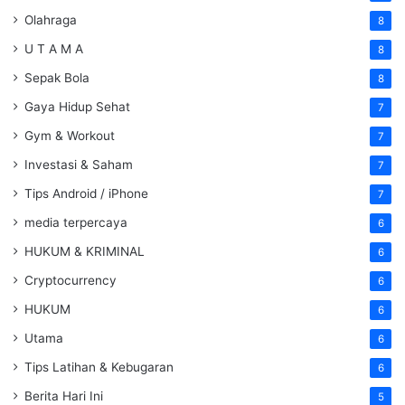
Olahraga
8
U T A M A
8
Sepak Bola
8
Gaya Hidup Sehat
7
Gym & Workout
7
Investasi & Saham
7
Tips Android / iPhone
7
media terpercaya
6
HUKUM & KRIMINAL
6
Cryptocurrency
6
HUKUM
6
Utama
6
Tips Latihan & Kebugaran
6
Berita Hari Ini
5