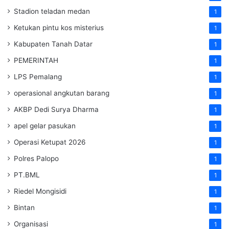
Stadion teladan medan
1
Ketukan pintu kos misterius
1
Kabupaten Tanah Datar
1
PEMERINTAH
1
LPS Pemalang
1
operasional angkutan barang
1
AKBP Dedi Surya Dharma
1
apel gelar pasukan
1
Operasi Ketupat 2026
1
Polres Palopo
1
PT.BML
1
Riedel Mongisidi
1
Bintan
1
Organisasi
1