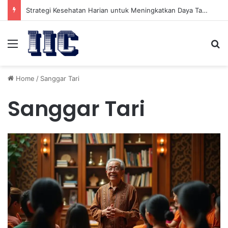
Strategi Kesehatan Harian untuk Meningkatkan Daya Tahan Tubuh dalam Beraktivitas
Menu
Se
Home
/
Sanggar Tari
Sanggar Tari