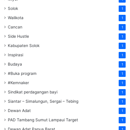
Solok
1
Walikota
1
Cancan
1
Side Hustle
1
Kabupaten Solok
1
Inspirasi
1
Budaya
1
#Buka program
1
#Kemnaker
1
Sindikat perdagangan bayi
1
Siantar – Simalungun, Sergai – Tebing
1
Dewan Adat
1
PAD Tambang Sumut Lampaui Target
1
Dewan Adat Papua Barat
1