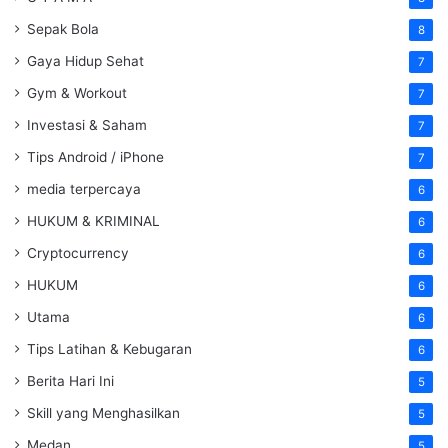
Sepak Bola
8
Gaya Hidup Sehat
7
Gym & Workout
7
Investasi & Saham
7
Tips Android / iPhone
7
media terpercaya
6
HUKUM & KRIMINAL
6
Cryptocurrency
6
HUKUM
6
Utama
6
Tips Latihan & Kebugaran
6
Berita Hari Ini
5
Skill yang Menghasilkan
5
Medan
5