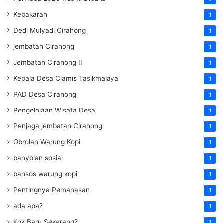
Kebakaran
1
Dedi Mulyadi Cirahong
1
jembatan Cirahong
1
Jembatan Cirahong II
1
Kepala Desa Ciamis Tasikmalaya
1
PAD Desa Cirahong
1
Pengelolaan Wisata Desa
1
Penjaga jembatan Cirahong
1
Obrolan Warung Kopi
1
banyolan sosial
1
bansos warung kopi
1
Pentingnya Pemanasan
1
ada apa?
1
Kok Baru Sekarang?
1