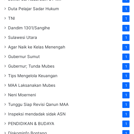
Duta Pelajar Sadar Hukum
1
TNI
1
Dandim 1301/Sangihe
1
Sulawesi Utara
1
Agar Naik ke Kelas Menengah
1
Gubernur Sumut
1
Gubernur; Tunda Mubes
1
Tips Mengelola Keuangan
1
MAA Laksanakan Mubes
1
Neni Moerneni
1
Tunggu Siap Revisi Qanun MAA
1
Inspeksi mendadak
sidak
ASN
1
PENDIDIKAN & BUDAYA
1
Diskominfo Bontang
1