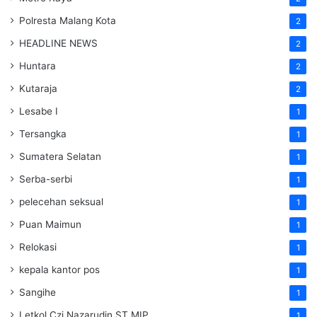
Polresta Malang Kota
2
HEADLINE NEWS
2
Huntara
2
Kutaraja
2
Lesabe I
1
Tersangka
1
Sumatera Selatan
1
Serba-serbi
1
pelecehan seksual
1
Puan Maimun
1
Relokasi
1
kepala kantor pos
1
Sangihe
1
Letkol Czi Nazarudin ST MIP
1