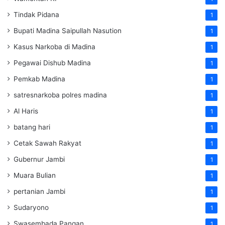
Tindak Pidana
1
Bupati Madina Saipullah Nasution
1
Kasus Narkoba di Madina
1
Pegawai Dishub Madina
1
Pemkab Madina
1
satresnarkoba polres madina
1
Al Haris
1
batang hari
1
Cetak Sawah Rakyat
1
Gubernur Jambi
1
Muara Bulian
1
pertanian Jambi
1
Sudaryono
1
Swasembada Pangan
1