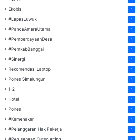
Ekobis
1
#LapasLuwuk
1
#PancaAmaraUtama
1
#PemberdayaanDesa
1
#PemkabBanggai
1
#Sinergi
1
Rekomendasi Laptop
1
Polres Simalungun
1
1-2
1
Hotel
1
Polres
1
#Kemenaker
1
#Pelanggaran Hak Pekerja
1
#Perusahaan Outsourcing
1