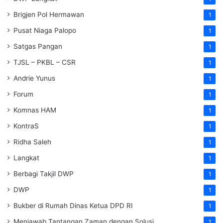
Brigjen Pol Hermawan
1
Pusat Niaga Palopo
1
Satgas Pangan
1
TJSL – PKBL – CSR
1
Andrie Yunus
1
Forum
1
Komnas HAM
1
KontraS
1
Ridha Saleh
1
Langkat
1
Berbagi Takjil DWP
1
DWP
1
Bukber di Rumah Dinas Ketua DPD RI
1
Menjawab Tantangan Zaman dengan Solusi
1