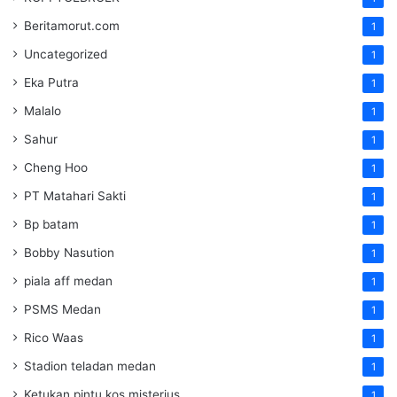
Beritamorut.com
1
Uncategorized
1
Eka Putra
1
Malalo
1
Sahur
1
Cheng Hoo
1
PT Matahari Sakti
1
Bp batam
1
Bobby Nasution
1
piala aff medan
1
PSMS Medan
1
Rico Waas
1
Stadion teladan medan
1
Ketukan pintu kos misterius
1