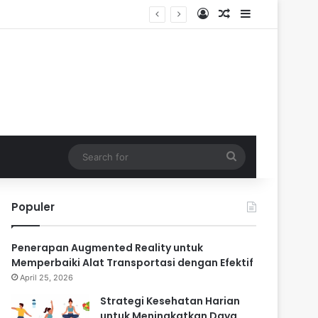
Log In
Random Article
Sidebar
Search
for
Populer
Penerapan Augmented Reality untuk
Memperbaiki Alat Transportasi dengan Efektif
April 25, 2026
Strategi Kesehatan Harian
untuk Meningkatkan Daya