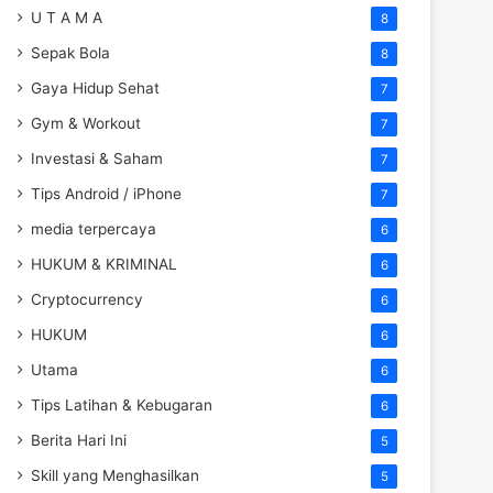
U T A M A
8
Sepak Bola
8
Gaya Hidup Sehat
7
Gym & Workout
7
Investasi & Saham
7
Tips Android / iPhone
7
media terpercaya
6
HUKUM & KRIMINAL
6
Cryptocurrency
6
HUKUM
6
Utama
6
Tips Latihan & Kebugaran
6
Berita Hari Ini
5
Skill yang Menghasilkan
5