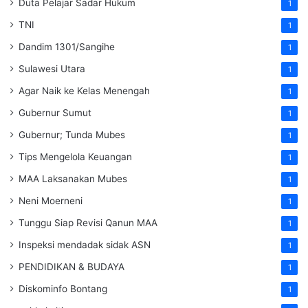
Duta Pelajar Sadar Hukum
1
TNI
1
Dandim 1301/Sangihe
1
Sulawesi Utara
1
Agar Naik ke Kelas Menengah
1
Gubernur Sumut
1
Gubernur; Tunda Mubes
1
Tips Mengelola Keuangan
1
MAA Laksanakan Mubes
1
Neni Moerneni
1
Tunggu Siap Revisi Qanun MAA
1
Inspeksi mendadak
sidak
ASN
1
PENDIDIKAN & BUDAYA
1
Diskominfo Bontang
1