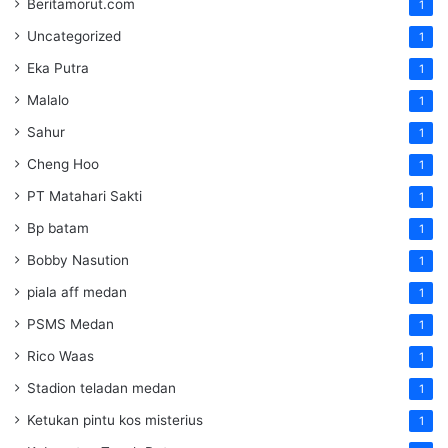
Beritamorut.com
1
Uncategorized
1
Eka Putra
1
Malalo
1
Sahur
1
Cheng Hoo
1
PT Matahari Sakti
1
Bp batam
1
Bobby Nasution
1
piala aff medan
1
PSMS Medan
1
Rico Waas
1
Stadion teladan medan
1
Ketukan pintu kos misterius
1