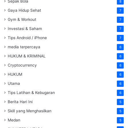
Sepak Bola
8
Gaya Hidup Sehat
7
Gym & Workout
7
Investasi & Saham
7
Tips Android / iPhone
7
media terpercaya
6
HUKUM & KRIMINAL
6
Cryptocurrency
6
HUKUM
6
Utama
6
Tips Latihan & Kebugaran
6
Berita Hari Ini
5
Skill yang Menghasilkan
5
Medan
5