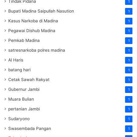
Tindak Pidana
1
Bupati Madina Saipullah Nasution
1
Kasus Narkoba di Madina
1
Pegawai Dishub Madina
1
Pemkab Madina
1
satresnarkoba polres madina
1
Al Haris
1
batang hari
1
Cetak Sawah Rakyat
1
Gubernur Jambi
1
Muara Bulian
1
pertanian Jambi
1
Sudaryono
1
Swasembada Pangan
1