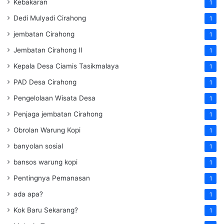
Kebakaran
1
Dedi Mulyadi Cirahong
1
jembatan Cirahong
1
Jembatan Cirahong II
1
Kepala Desa Ciamis Tasikmalaya
1
PAD Desa Cirahong
1
Pengelolaan Wisata Desa
1
Penjaga jembatan Cirahong
1
Obrolan Warung Kopi
1
banyolan sosial
1
bansos warung kopi
1
Pentingnya Pemanasan
1
ada apa?
1
Kok Baru Sekarang?
1