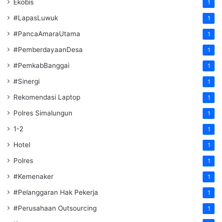
Ekobis
1
#LapasLuwuk
1
#PancaAmaraUtama
1
#PemberdayaanDesa
1
#PemkabBanggai
1
#Sinergi
1
Rekomendasi Laptop
1
Polres Simalungun
1
1-2
1
Hotel
1
Polres
1
#Kemenaker
1
#Pelanggaran Hak Pekerja
1
#Perusahaan Outsourcing
1