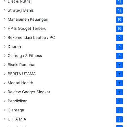
Diet & Nutrisi
11
Strategi Bisnis
11
Manajemen Keuangan
10
HP & Gadget Terbaru
10
Rekomendasi Laptop / PC
9
Daerah
9
Olahraga & Fitness
9
Bisnis Rumahan
8
BERITA UTAMA
8
Mental Health
8
Review Gadget Singkat
8
Pendidikan
8
Olahraga
8
U T A M A
8