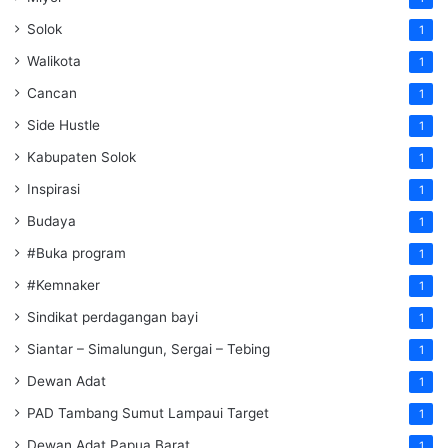
Solok
1
Walikota
1
Cancan
1
Side Hustle
1
Kabupaten Solok
1
Inspirasi
1
Budaya
1
#Buka program
1
#Kemnaker
1
Sindikat perdagangan bayi
1
Siantar – Simalungun, Sergai – Tebing
1
Dewan Adat
1
PAD Tambang Sumut Lampaui Target
1
Dewan Adat Papua Barat
1