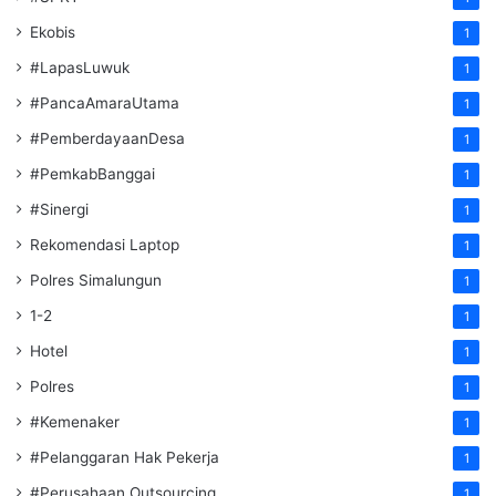
Ekobis
1
#LapasLuwuk
1
#PancaAmaraUtama
1
#PemberdayaanDesa
1
#PemkabBanggai
1
#Sinergi
1
Rekomendasi Laptop
1
Polres Simalungun
1
1-2
1
Hotel
1
Polres
1
#Kemenaker
1
#Pelanggaran Hak Pekerja
1
#Perusahaan Outsourcing
1