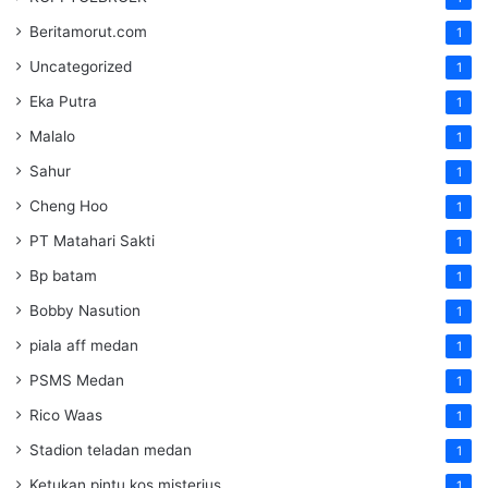
Beritamorut.com
1
Uncategorized
1
Eka Putra
1
Malalo
1
Sahur
1
Cheng Hoo
1
PT Matahari Sakti
1
Bp batam
1
Bobby Nasution
1
piala aff medan
1
PSMS Medan
1
Rico Waas
1
Stadion teladan medan
1
Ketukan pintu kos misterius
1