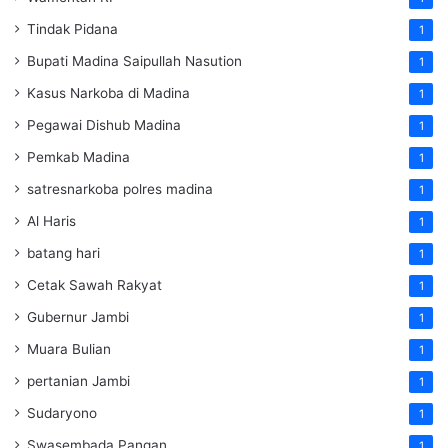
Tindak Pidana
1
Bupati Madina Saipullah Nasution
1
Kasus Narkoba di Madina
1
Pegawai Dishub Madina
1
Pemkab Madina
1
satresnarkoba polres madina
1
Al Haris
1
batang hari
1
Cetak Sawah Rakyat
1
Gubernur Jambi
1
Muara Bulian
1
pertanian Jambi
1
Sudaryono
1
Swasembada Pangan
1