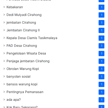
Kebakaran
1
Dedi Mulyadi Cirahong
1
jembatan Cirahong
1
Jembatan Cirahong II
1
Kepala Desa Ciamis Tasikmalaya
1
PAD Desa Cirahong
1
Pengelolaan Wisata Desa
1
Penjaga jembatan Cirahong
1
Obrolan Warung Kopi
1
banyolan sosial
1
bansos warung kopi
1
Pentingnya Pemanasan
1
ada apa?
1
Kok Baru Sekarang?
1