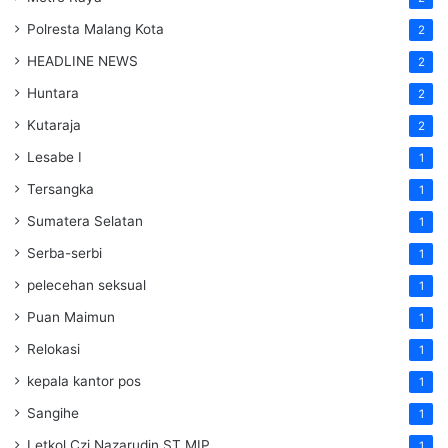
Polresta Malang Kota
2
HEADLINE NEWS
2
Huntara
2
Kutaraja
2
Lesabe I
1
Tersangka
1
Sumatera Selatan
1
Serba-serbi
1
pelecehan seksual
1
Puan Maimun
1
Relokasi
1
kepala kantor pos
1
Sangihe
1
Letkol Czi Nazarudin ST MIP
1