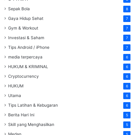
Sepak Bola
8
Gaya Hidup Sehat
7
Gym & Workout
7
Investasi & Saham
7
Tips Android / iPhone
7
media terpercaya
6
HUKUM & KRIMINAL
6
Cryptocurrency
6
HUKUM
6
Utama
6
Tips Latihan & Kebugaran
6
Berita Hari Ini
5
Skill yang Menghasilkan
5
Medan
5