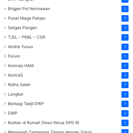
Brigjen Pol Hermawan
1
Pusat Niaga Palopo
1
Satgas Pangan
1
TJSL – PKBL – CSR
1
Andrie Yunus
1
Forum
1
Komnas HAM
1
KontraS
1
Ridha Saleh
1
Langkat
1
Berbagi Takjil DWP
1
DWP
1
Bukber di Rumah Dinas Ketua DPD RI
1
Menjawab Tantangan Zaman dengan Solusi
1