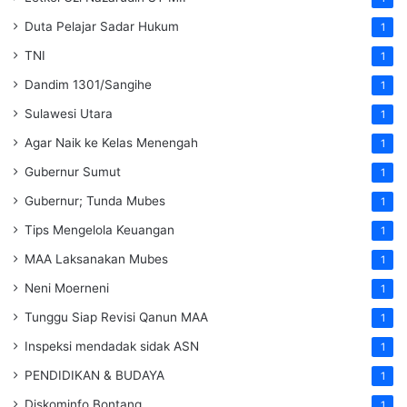
Duta Pelajar Sadar Hukum
1
TNI
1
Dandim 1301/Sangihe
1
Sulawesi Utara
1
Agar Naik ke Kelas Menengah
1
Gubernur Sumut
1
Gubernur; Tunda Mubes
1
Tips Mengelola Keuangan
1
MAA Laksanakan Mubes
1
Neni Moerneni
1
Tunggu Siap Revisi Qanun MAA
1
Inspeksi mendadak
sidak
ASN
1
PENDIDIKAN & BUDAYA
1
Diskominfo Bontang
1