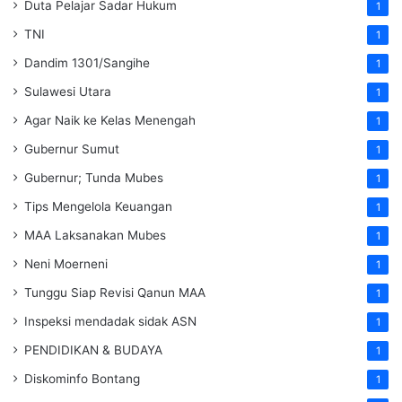
Duta Pelajar Sadar Hukum
1
TNI
1
Dandim 1301/Sangihe
1
Sulawesi Utara
1
Agar Naik ke Kelas Menengah
1
Gubernur Sumut
1
Gubernur; Tunda Mubes
1
Tips Mengelola Keuangan
1
MAA Laksanakan Mubes
1
Neni Moerneni
1
Tunggu Siap Revisi Qanun MAA
1
Inspeksi mendadak
sidak
ASN
1
PENDIDIKAN & BUDAYA
1
Diskominfo Bontang
1