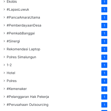
Ekobis
1
#LapasLuwuk
1
#PancaAmaraUtama
1
#PemberdayaanDesa
1
#PemkabBanggai
1
#Sinergi
1
Rekomendasi Laptop
1
Polres Simalungun
1
1-2
1
Hotel
1
Polres
1
#Kemenaker
1
#Pelanggaran Hak Pekerja
1
#Perusahaan Outsourcing
1