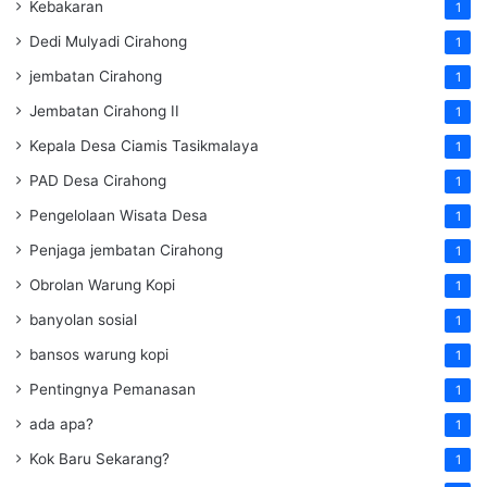
Kebakaran
1
Dedi Mulyadi Cirahong
1
jembatan Cirahong
1
Jembatan Cirahong II
1
Kepala Desa Ciamis Tasikmalaya
1
PAD Desa Cirahong
1
Pengelolaan Wisata Desa
1
Penjaga jembatan Cirahong
1
Obrolan Warung Kopi
1
banyolan sosial
1
bansos warung kopi
1
Pentingnya Pemanasan
1
ada apa?
1
Kok Baru Sekarang?
1