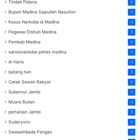
Tindak Pidana
1
Bupati Madina Saipullah Nasution
1
Kasus Narkoba di Madina
1
Pegawai Dishub Madina
1
Pemkab Madina
1
satresnarkoba polres madina
1
Al Haris
1
batang hari
1
Cetak Sawah Rakyat
1
Gubernur Jambi
1
Muara Bulian
1
pertanian Jambi
1
Sudaryono
1
Swasembada Pangan
1