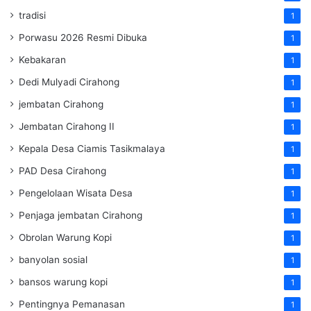
tradisi
1
Porwasu 2026 Resmi Dibuka
1
Kebakaran
1
Dedi Mulyadi Cirahong
1
jembatan Cirahong
1
Jembatan Cirahong II
1
Kepala Desa Ciamis Tasikmalaya
1
PAD Desa Cirahong
1
Pengelolaan Wisata Desa
1
Penjaga jembatan Cirahong
1
Obrolan Warung Kopi
1
banyolan sosial
1
bansos warung kopi
1
Pentingnya Pemanasan
1