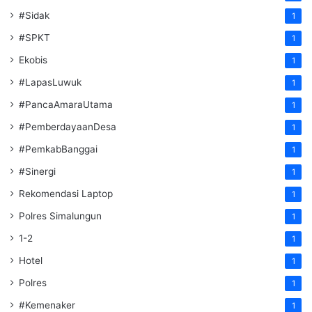
#Sidak
1
#SPKT
1
Ekobis
1
#LapasLuwuk
1
#PancaAmaraUtama
1
#PemberdayaanDesa
1
#PemkabBanggai
1
#Sinergi
1
Rekomendasi Laptop
1
Polres Simalungun
1
1-2
1
Hotel
1
Polres
1
#Kemenaker
1