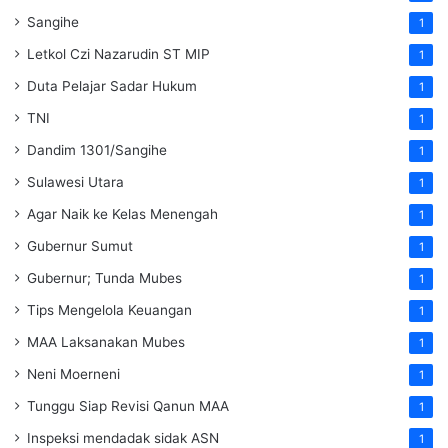
Sangihe
1
Letkol Czi Nazarudin ST MIP
1
Duta Pelajar Sadar Hukum
1
TNI
1
Dandim 1301/Sangihe
1
Sulawesi Utara
1
Agar Naik ke Kelas Menengah
1
Gubernur Sumut
1
Gubernur; Tunda Mubes
1
Tips Mengelola Keuangan
1
MAA Laksanakan Mubes
1
Neni Moerneni
1
Tunggu Siap Revisi Qanun MAA
1
Inspeksi mendadak
sidak
ASN
1