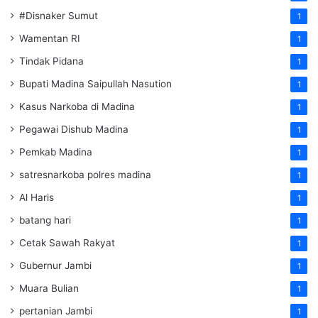
#Disnaker Sumut
1
Wamentan RI
1
Tindak Pidana
1
Bupati Madina Saipullah Nasution
1
Kasus Narkoba di Madina
1
Pegawai Dishub Madina
1
Pemkab Madina
1
satresnarkoba polres madina
1
Al Haris
1
batang hari
1
Cetak Sawah Rakyat
1
Gubernur Jambi
1
Muara Bulian
1
pertanian Jambi
1