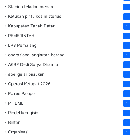
Stadion teladan medan
1
Ketukan pintu kos misterius
1
Kabupaten Tanah Datar
1
PEMERINTAH
1
LPS Pemalang
1
operasional angkutan barang
1
AKBP Dedi Surya Dharma
1
apel gelar pasukan
1
Operasi Ketupat 2026
1
Polres Palopo
1
PT.BML
1
Riedel Mongisidi
1
Bintan
1
Organisasi
1