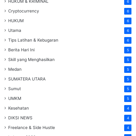
HUKUM & KRIMINAL
6
Cryptocurrency
6
HUKUM
6
Utama
6
Tips Latihan & Kebugaran
6
Berita Hari Ini
5
Skill yang Menghasilkan
5
Medan
5
SUMATERA UTARA
5
Sumut
5
UMKM
5
Kesehatan
4
DIKSI NEWS
4
Freelance & Side Hustle
4