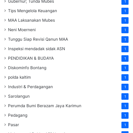
Gubernur; Tunda Mubes
1
Tips Mengelola Keuangan
1
MAA Laksanakan Mubes
1
Neni Moerneni
1
Tunggu Siap Revisi Qanun MAA
1
Inspeksi mendadak
sidak
ASN
1
PENDIDIKAN & BUDAYA
1
Diskominfo Bontang
1
polda kaltim
1
Industri & Perdagangan
1
Sarolangun
1
Perumda Bumi Berazam Jaya Karimun
1
Pedagang
1
Pasar
1