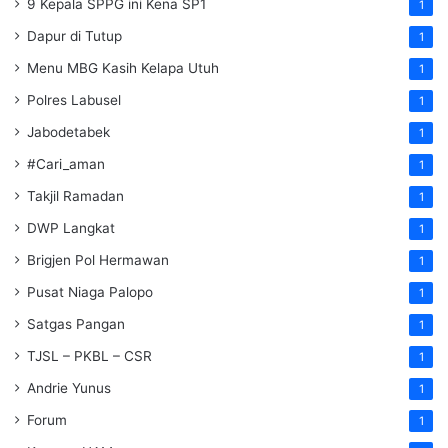
9 Kepala SPPG ini Kena SP1
1
Dapur di Tutup
1
Menu MBG Kasih Kelapa Utuh
1
Polres Labusel
1
Jabodetabek
1
#Cari_aman
1
Takjil Ramadan
1
DWP Langkat
1
Brigjen Pol Hermawan
1
Pusat Niaga Palopo
1
Satgas Pangan
1
TJSL – PKBL – CSR
1
Andrie Yunus
1
Forum
1