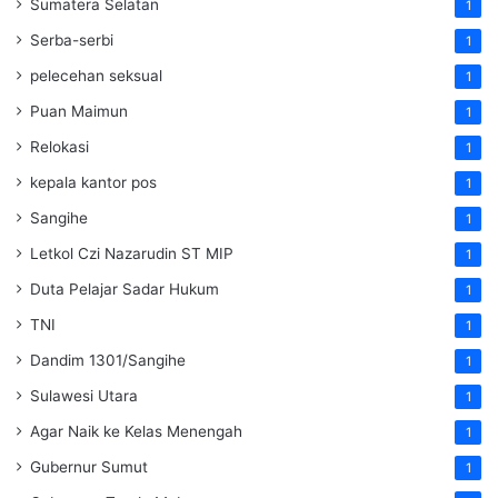
Sumatera Selatan
1
Serba-serbi
1
pelecehan seksual
1
Puan Maimun
1
Relokasi
1
kepala kantor pos
1
Sangihe
1
Letkol Czi Nazarudin ST MIP
1
Duta Pelajar Sadar Hukum
1
TNI
1
Dandim 1301/Sangihe
1
Sulawesi Utara
1
Agar Naik ke Kelas Menengah
1
Gubernur Sumut
1