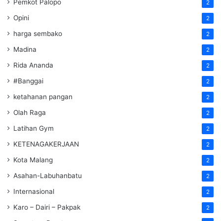
Pemkot Palopo
2
Opini
2
harga sembako
2
Madina
2
Rida Ananda
2
#Banggai
2
ketahanan pangan
2
Olah Raga
2
Latihan Gym
2
KETENAGAKERJAAN
2
Kota Malang
2
Asahan-Labuhanbatu
2
Internasional
2
Karo – Dairi – Pakpak
2