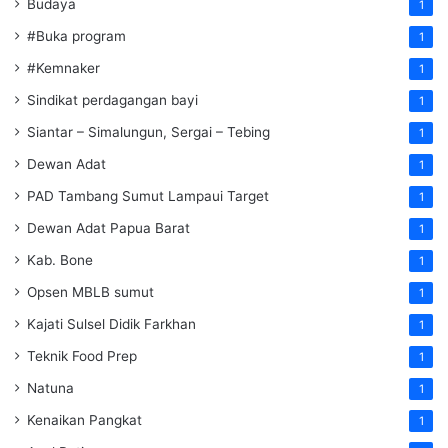
Budaya
1
#Buka program
1
#Kemnaker
1
Sindikat perdagangan bayi
1
Siantar – Simalungun, Sergai – Tebing
1
Dewan Adat
1
PAD Tambang Sumut Lampaui Target
1
Dewan Adat Papua Barat
1
Kab. Bone
1
Opsen MBLB sumut
1
Kajati Sulsel Didik Farkhan
1
Teknik Food Prep
1
Natuna
1
Kenaikan Pangkat
1