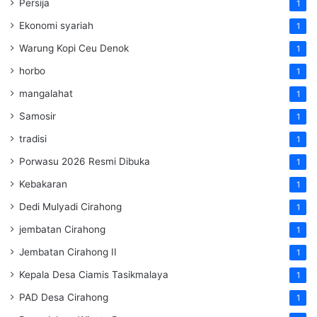
Persija
1
Ekonomi syariah
1
Warung Kopi Ceu Denok
1
horbo
1
mangalahat
1
Samosir
1
tradisi
1
Porwasu 2026 Resmi Dibuka
1
Kebakaran
1
Dedi Mulyadi Cirahong
1
jembatan Cirahong
1
Jembatan Cirahong II
1
Kepala Desa Ciamis Tasikmalaya
1
PAD Desa Cirahong
1