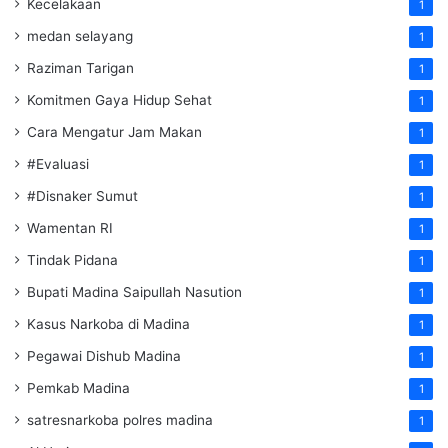
Kecelakaan
1
medan selayang
1
Raziman Tarigan
1
Komitmen Gaya Hidup Sehat
1
Cara Mengatur Jam Makan
1
#Evaluasi
1
#Disnaker Sumut
1
Wamentan RI
1
Tindak Pidana
1
Bupati Madina Saipullah Nasution
1
Kasus Narkoba di Madina
1
Pegawai Dishub Madina
1
Pemkab Madina
1
satresnarkoba polres madina
1