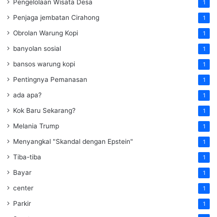
Pengelolaan Wisata Desa
1
Penjaga jembatan Cirahong
1
Obrolan Warung Kopi
1
banyolan sosial
1
bansos warung kopi
1
Pentingnya Pemanasan
1
ada apa?
1
Kok Baru Sekarang?
1
Melania Trump
1
Menyangkal "Skandal dengan Epstein"
1
Tiba-tiba
1
Bayar
1
center
1
Parkir
1