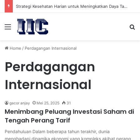
Strategi Kesehatan Harian untuk Meningkatkan Daya Tahan Tubuh dalam Beraktivitas
Menu
Se
Home
/
Perdagangan Internasional
Perdagangan
Internasional
gacor anjay
Mei 25, 2025
31
Menimbang Peluang Investasi Saham di
Tengah Perang Tarif
Pendahuluan Dalam beberapa tahun terakhir, dunia
menghadapi dinamika ekonomi yang kompleks akibat perang