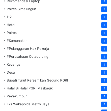
Rekomendasi Laptop
1
Polres Simalungun
1
1-2
1
Hotel
1
Polres
1
#Kemenaker
1
#Pelanggaran Hak Pekerja
1
#Perusahaan Outsourcing
1
Keuangan
1
Desa
1
Bupati Turut Reresmikan Gedung PGRI
1
Halal Bi Halal PGRI Masbagik
1
Payakumbuh
1
Eks Wakapolda Metro Jaya
1