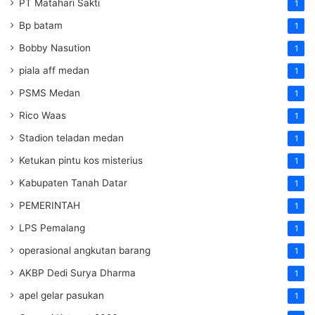
PT Matahari Sakti
1
Bp batam
1
Bobby Nasution
1
piala aff medan
1
PSMS Medan
1
Rico Waas
1
Stadion teladan medan
1
Ketukan pintu kos misterius
1
Kabupaten Tanah Datar
1
PEMERINTAH
1
LPS Pemalang
1
operasional angkutan barang
1
AKBP Dedi Surya Dharma
1
apel gelar pasukan
1