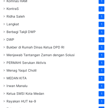
Komnas HAM
1
KontraS
1
Ridha Saleh
1
Langkat
1
Berbagi Takjil DWP
1
DWP
1
Bukber di Rumah Dinas Ketua DPD RI
1
Menjawab Tantangan Zaman dengan Solusi
1
PERMAHI Serukan Aktivis
1
Menag Yaqut Cholil
1
MEDAN KITA
1
Irwan Manalu
1
Ketua SMSI Kota Medan
1
Rayakan HUT ke-9
1