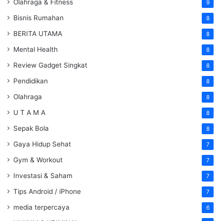
Olahraga & Fitness
9
Bisnis Rumahan
8
BERITA UTAMA
8
Mental Health
8
Review Gadget Singkat
8
Pendidikan
8
Olahraga
8
U T A M A
8
Sepak Bola
8
Gaya Hidup Sehat
7
Gym & Workout
7
Investasi & Saham
7
Tips Android / iPhone
7
media terpercaya
6