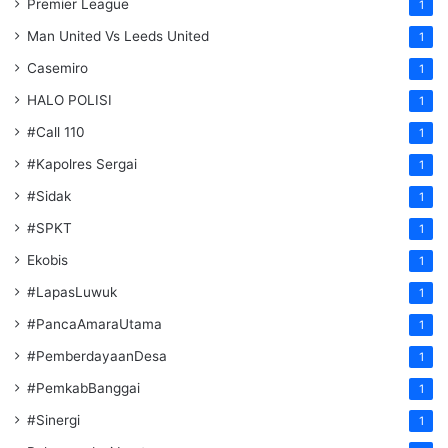
Premier League
1
Man United Vs Leeds United
1
Casemiro
1
HALO POLISI
1
#Call 110
1
#Kapolres Sergai
1
#Sidak
1
#SPKT
1
Ekobis
1
#LapasLuwuk
1
#PancaAmaraUtama
1
#PemberdayaanDesa
1
#PemkabBanggai
1
#Sinergi
1