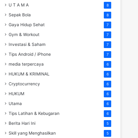
U T A M A
8
Sepak Bola
8
Gaya Hidup Sehat
7
Gym & Workout
7
Investasi & Saham
7
Tips Android / iPhone
7
media terpercaya
6
HUKUM & KRIMINAL
6
Cryptocurrency
6
HUKUM
6
Utama
6
Tips Latihan & Kebugaran
6
Berita Hari Ini
5
Skill yang Menghasilkan
5