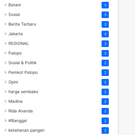
Batam
3
Sosial
3
Berita Terbaru
3
Jakarta
3
REGIONAL
3
Palopo
3
Sosial & Politik
2
Pemkot Palopo
2
Opini
2
harga sembako
2
Madina
2
Rida Ananda
2
#Banggai
2
ketahanan pangan
2