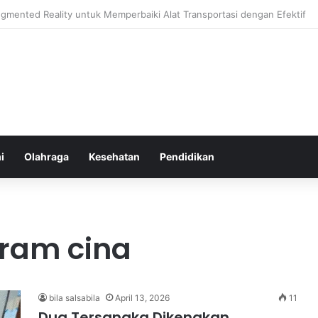
hatan Harian untuk Meningkatkan Daya Tahan Tubuh dalam Beraktivitas
i
Olahraga
Kesehatan
Pendidikan
ram cina
bila salsabila
April 13, 2026
11
Dua Tersangka Dikenakan