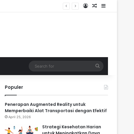
Log In
Random Article
Sidebar
Search
for
Populer
Penerapan Augmented Reality untuk
Memperbaiki Alat Transportasi dengan Efektif
April 25, 2026
Strategi Kesehatan Harian
untuk Meningkatkan Daya