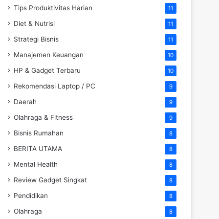
Tips Produktivitas Harian
11
Diet & Nutrisi
11
Strategi Bisnis
11
Manajemen Keuangan
10
HP & Gadget Terbaru
10
Rekomendasi Laptop / PC
9
Daerah
9
Olahraga & Fitness
9
Bisnis Rumahan
8
BERITA UTAMA
8
Mental Health
8
Review Gadget Singkat
8
Pendidikan
8
Olahraga
8