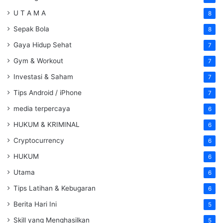
U T A M A
8
Sepak Bola
8
Gaya Hidup Sehat
7
Gym & Workout
7
Investasi & Saham
7
Tips Android / iPhone
7
media terpercaya
6
HUKUM & KRIMINAL
6
Cryptocurrency
6
HUKUM
6
Utama
6
Tips Latihan & Kebugaran
6
Berita Hari Ini
5
Skill yang Menghasilkan
5