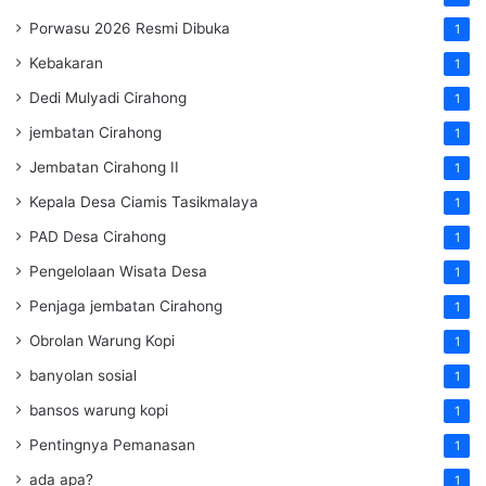
Porwasu 2026 Resmi Dibuka
1
Kebakaran
1
Dedi Mulyadi Cirahong
1
jembatan Cirahong
1
Jembatan Cirahong II
1
Kepala Desa Ciamis Tasikmalaya
1
PAD Desa Cirahong
1
Pengelolaan Wisata Desa
1
Penjaga jembatan Cirahong
1
Obrolan Warung Kopi
1
banyolan sosial
1
bansos warung kopi
1
Pentingnya Pemanasan
1
ada apa?
1