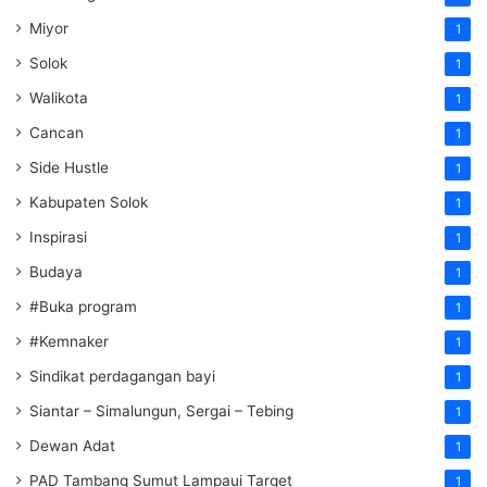
Miyor
1
Solok
1
Walikota
1
Cancan
1
Side Hustle
1
Kabupaten Solok
1
Inspirasi
1
Budaya
1
#Buka program
1
#Kemnaker
1
Sindikat perdagangan bayi
1
Siantar – Simalungun, Sergai – Tebing
1
Dewan Adat
1
PAD Tambang Sumut Lampaui Target
1