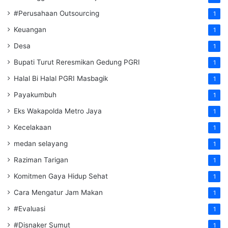
#Perusahaan Outsourcing
1
Keuangan
1
Desa
1
Bupati Turut Reresmikan Gedung PGRI
1
Halal Bi Halal PGRI Masbagik
1
Payakumbuh
1
Eks Wakapolda Metro Jaya
1
Kecelakaan
1
medan selayang
1
Raziman Tarigan
1
Komitmen Gaya Hidup Sehat
1
Cara Mengatur Jam Makan
1
#Evaluasi
1
#Disnaker Sumut
1