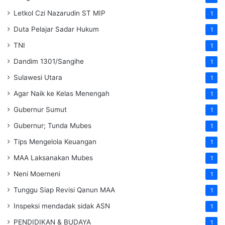
Letkol Czi Nazarudin ST MIP
1
Duta Pelajar Sadar Hukum
1
TNI
1
Dandim 1301/Sangihe
1
Sulawesi Utara
1
Agar Naik ke Kelas Menengah
1
Gubernur Sumut
1
Gubernur; Tunda Mubes
1
Tips Mengelola Keuangan
1
MAA Laksanakan Mubes
1
Neni Moerneni
1
Tunggu Siap Revisi Qanun MAA
1
Inspeksi mendadak
sidak
ASN
1
PENDIDIKAN & BUDAYA
1