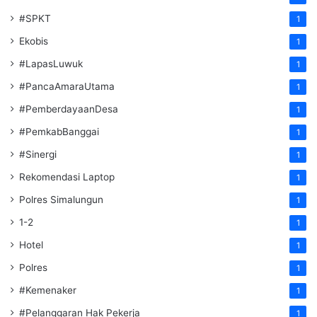
#SPKT
1
Ekobis
1
#LapasLuwuk
1
#PancaAmaraUtama
1
#PemberdayaanDesa
1
#PemkabBanggai
1
#Sinergi
1
Rekomendasi Laptop
1
Polres Simalungun
1
1-2
1
Hotel
1
Polres
1
#Kemenaker
1
#Pelanggaran Hak Pekerja
1