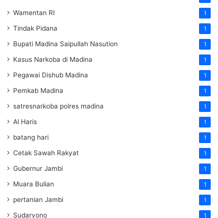
Wamentan RI
1
Tindak Pidana
1
Bupati Madina Saipullah Nasution
1
Kasus Narkoba di Madina
1
Pegawai Dishub Madina
1
Pemkab Madina
1
satresnarkoba polres madina
1
Al Haris
1
batang hari
1
Cetak Sawah Rakyat
1
Gubernur Jambi
1
Muara Bulian
1
pertanian Jambi
1
Sudaryono
1