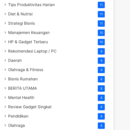
Tips Produktivitas Harian
11
Diet & Nutrisi
11
Strategi Bisnis
11
Manajemen Keuangan
10
HP & Gadget Terbaru
10
Rekomendasi Laptop / PC
9
Daerah
9
Olahraga & Fitness
9
Bisnis Rumahan
8
BERITA UTAMA
8
Mental Health
8
Review Gadget Singkat
8
Pendidikan
8
Olahraga
8