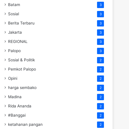
Batam
3
Sosial
3
Berita Terbaru
3
Jakarta
3
REGIONAL
3
Palopo
3
Sosial & Politik
2
Pemkot Palopo
2
Opini
2
harga sembako
2
Madina
2
Rida Ananda
2
#Banggai
2
ketahanan pangan
2