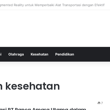
hatan Harian untuk Meningkatkan Daya Tahan Tubuh dalam Beraktivitas
i
Olahraga
Kesehatan
Pendidikan
n kesehatan
7
siasi PT Panca Amara Utama dalam