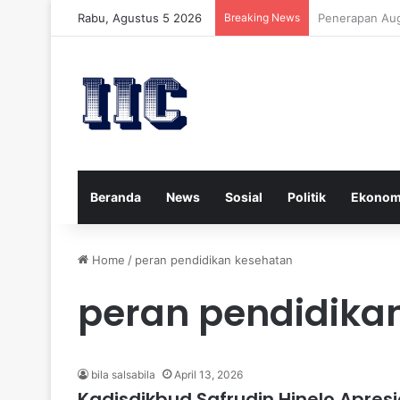
Rabu, Agustus 5 2026
Breaking News
Strategi Kese
Beranda
News
Sosial
Politik
Ekonom
Home
/
peran pendidikan kesehatan
peran pendidika
bila salsabila
April 13, 2026
Kadisdikbud Safrudin Hinelo Apre