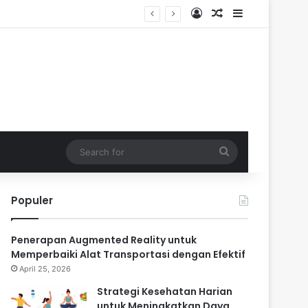
Log In
Random Article
Sidebar
Search
for
Populer
Penerapan Augmented Reality untuk
Memperbaiki Alat Transportasi dengan Efektif
April 25, 2026
Strategi Kesehatan Harian
untuk Meningkatkan Daya