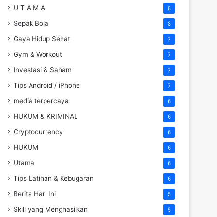
U T A M A
8
Sepak Bola
8
Gaya Hidup Sehat
7
Gym & Workout
7
Investasi & Saham
7
Tips Android / iPhone
7
media terpercaya
6
HUKUM & KRIMINAL
6
Cryptocurrency
6
HUKUM
6
Utama
6
Tips Latihan & Kebugaran
6
Berita Hari Ini
5
Skill yang Menghasilkan
5