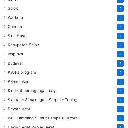
Solok
1
Walikota
1
Cancan
1
Side Hustle
1
Kabupaten Solok
1
Inspirasi
1
Budaya
1
#Buka program
1
#Kemnaker
1
Sindikat perdagangan bayi
1
Siantar – Simalungun, Sergai – Tebing
1
Dewan Adat
1
PAD Tambang Sumut Lampaui Target
1
Dewan Adat Papua Barat
1