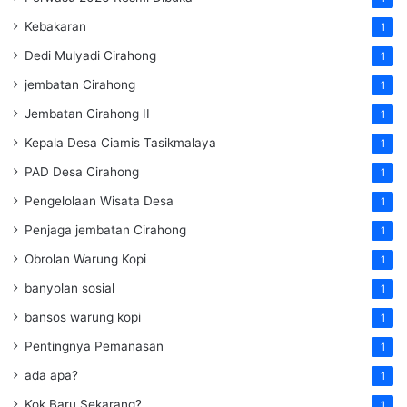
Kebakaran
1
Dedi Mulyadi Cirahong
1
jembatan Cirahong
1
Jembatan Cirahong II
1
Kepala Desa Ciamis Tasikmalaya
1
PAD Desa Cirahong
1
Pengelolaan Wisata Desa
1
Penjaga jembatan Cirahong
1
Obrolan Warung Kopi
1
banyolan sosial
1
bansos warung kopi
1
Pentingnya Pemanasan
1
ada apa?
1
Kok Baru Sekarang?
1