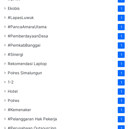
Ekobis
1
#LapasLuwuk
1
#PancaAmaraUtama
1
#PemberdayaanDesa
1
#PemkabBanggai
1
#Sinergi
1
Rekomendasi Laptop
1
Polres Simalungun
1
1-2
1
Hotel
1
Polres
1
#Kemenaker
1
#Pelanggaran Hak Pekerja
1
#Perusahaan Outsourcing
1