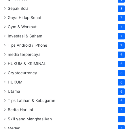
Sepak Bola
8
Gaya Hidup Sehat
7
Gym & Workout
7
Investasi & Saham
7
Tips Android / iPhone
7
media terpercaya
6
HUKUM & KRIMINAL
6
Cryptocurrency
6
HUKUM
6
Utama
6
Tips Latihan & Kebugaran
6
Berita Hari Ini
5
Skill yang Menghasilkan
5
Medan
5