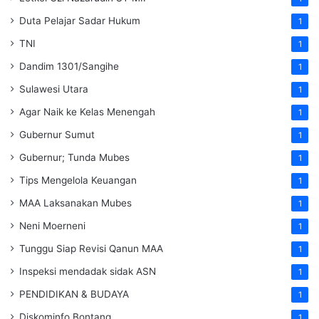
Duta Pelajar Sadar Hukum
1
TNI
1
Dandim 1301/Sangihe
1
Sulawesi Utara
1
Agar Naik ke Kelas Menengah
1
Gubernur Sumut
1
Gubernur; Tunda Mubes
1
Tips Mengelola Keuangan
1
MAA Laksanakan Mubes
1
Neni Moerneni
1
Tunggu Siap Revisi Qanun MAA
1
Inspeksi mendadak
sidak
ASN
1
PENDIDIKAN & BUDAYA
1
Diskominfo Bontang
1