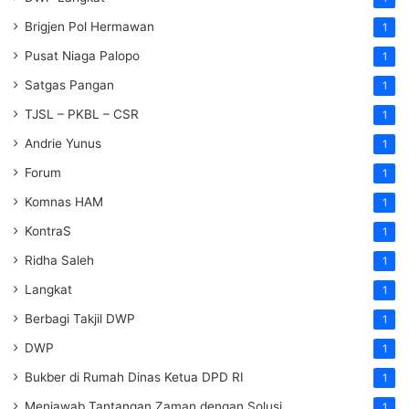
Brigjen Pol Hermawan
1
Pusat Niaga Palopo
1
Satgas Pangan
1
TJSL – PKBL – CSR
1
Andrie Yunus
1
Forum
1
Komnas HAM
1
KontraS
1
Ridha Saleh
1
Langkat
1
Berbagi Takjil DWP
1
DWP
1
Bukber di Rumah Dinas Ketua DPD RI
1
Menjawab Tantangan Zaman dengan Solusi
1