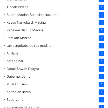
Tindak Pidana
1
Bupati Madina Saipullah Nasution
1
Kasus Narkoba di Madina
1
Pegawai Dishub Madina
1
Pemkab Madina
1
satresnarkoba polres madina
1
Al Haris
1
batang hari
1
Cetak Sawah Rakyat
1
Gubernur Jambi
1
Muara Bulian
1
pertanian Jambi
1
Sudaryono
1
Swasembada Pangan
1