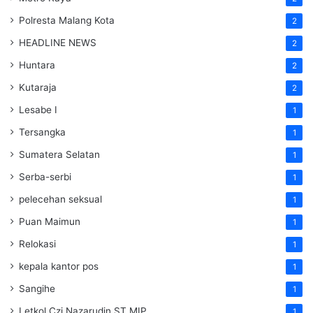
Polresta Malang Kota
2
HEADLINE NEWS
2
Huntara
2
Kutaraja
2
Lesabe I
1
Tersangka
1
Sumatera Selatan
1
Serba-serbi
1
pelecehan seksual
1
Puan Maimun
1
Relokasi
1
kepala kantor pos
1
Sangihe
1
Letkol Czi Nazarudin ST MIP
1