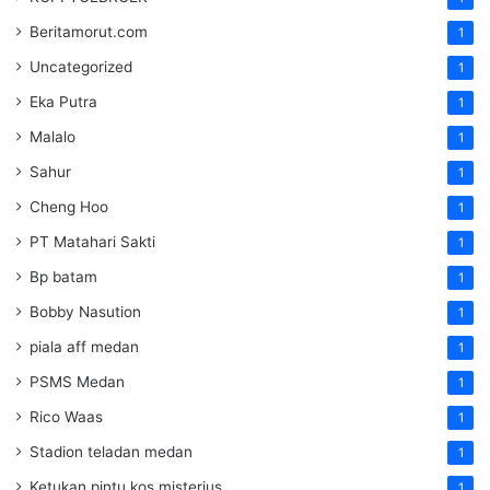
Beritamorut.com
1
Uncategorized
1
Eka Putra
1
Malalo
1
Sahur
1
Cheng Hoo
1
PT Matahari Sakti
1
Bp batam
1
Bobby Nasution
1
piala aff medan
1
PSMS Medan
1
Rico Waas
1
Stadion teladan medan
1
Ketukan pintu kos misterius
1