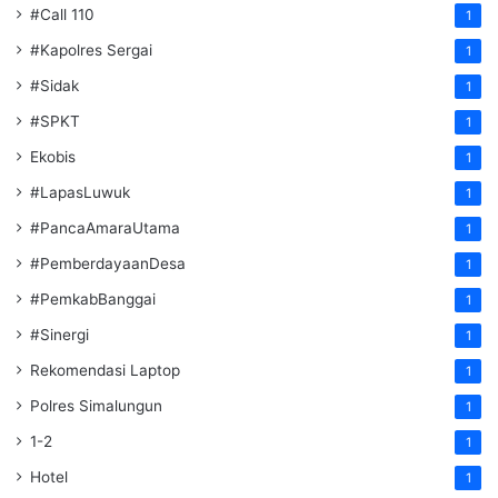
#Call 110
1
#Kapolres Sergai
1
#Sidak
1
#SPKT
1
Ekobis
1
#LapasLuwuk
1
#PancaAmaraUtama
1
#PemberdayaanDesa
1
#PemkabBanggai
1
#Sinergi
1
Rekomendasi Laptop
1
Polres Simalungun
1
1-2
1
Hotel
1