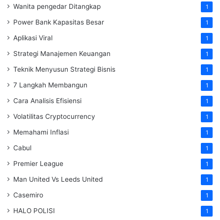
Wanita pengedar Ditangkap
1
Power Bank Kapasitas Besar
1
Aplikasi Viral
1
Strategi Manajemen Keuangan
1
Teknik Menyusun Strategi Bisnis
1
7 Langkah Membangun
1
Cara Analisis Efisiensi
1
Volatilitas Cryptocurrency
1
Memahami Inflasi
1
Cabul
1
Premier League
1
Man United Vs Leeds United
1
Casemiro
1
HALO POLISI
1