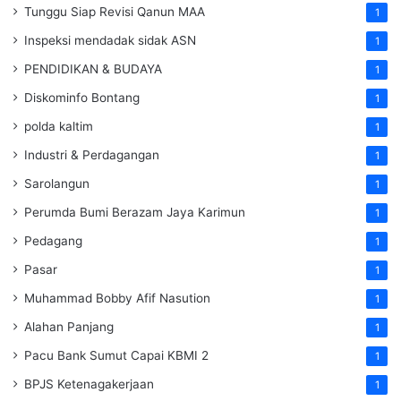
Tunggu Siap Revisi Qanun MAA
1
Inspeksi mendadak
sidak
ASN
1
PENDIDIKAN & BUDAYA
1
Diskominfo Bontang
1
polda kaltim
1
Industri & Perdagangan
1
Sarolangun
1
Perumda Bumi Berazam Jaya Karimun
1
Pedagang
1
Pasar
1
Muhammad Bobby Afif Nasution
1
Alahan Panjang
1
Pacu Bank Sumut Capai KBMI 2
1
BPJS Ketenagakerjaan
1