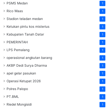
PSMS Medan
1
Rico Waas
1
Stadion teladan medan
1
Ketukan pintu kos misterius
1
Kabupaten Tanah Datar
1
PEMERINTAH
1
LPS Pemalang
1
operasional angkutan barang
1
AKBP Dedi Surya Dharma
1
apel gelar pasukan
1
Operasi Ketupat 2026
1
Polres Palopo
1
PT.BML
1
Riedel Mongisidi
1