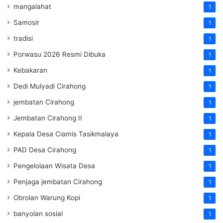
mangalahat
1
Samosir
1
tradisi
1
Porwasu 2026 Resmi Dibuka
1
Kebakaran
1
Dedi Mulyadi Cirahong
1
jembatan Cirahong
1
Jembatan Cirahong II
1
Kepala Desa Ciamis Tasikmalaya
1
PAD Desa Cirahong
1
Pengelolaan Wisata Desa
1
Penjaga jembatan Cirahong
1
Obrolan Warung Kopi
1
banyolan sosial
1