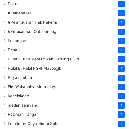
Polres
1
#Kemenaker
1
#Pelanggaran Hak Pekerja
1
#Perusahaan Outsourcing
1
Keuangan
1
Desa
1
Bupati Turut Reresmikan Gedung PGRI
1
Halal Bi Halal PGRI Masbagik
1
Payakumbuh
1
Eks Wakapolda Metro Jaya
1
Kecelakaan
1
medan selayang
1
Raziman Tarigan
1
Komitmen Gaya Hidup Sehat
1