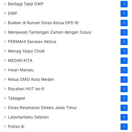
Berbagi Takjil DWP
1
DWP
1
Bukber di Rumah Dinas Ketua DPD RI
1
Menjawab Tantangan Zaman dengan Solusi
1
PERMAHI Serukan Aktivis
1
Menag Yaqut Cholil
1
MEDAN KITA
1
Irwan Manalu
1
Ketua SMSI Kota Medan
1
Rayakan HUT ke-9
1
Tabagsel
1
Dinas Kesehatan
Dinkes
Jawa Timur
1
Labuhanbatu Selatan
1
Polres lb
1