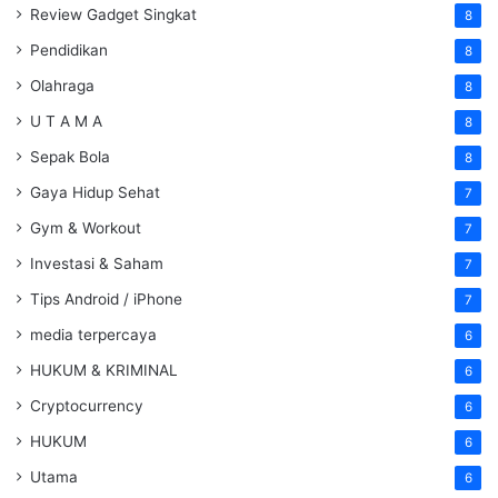
Review Gadget Singkat
8
Pendidikan
8
Olahraga
8
U T A M A
8
Sepak Bola
8
Gaya Hidup Sehat
7
Gym & Workout
7
Investasi & Saham
7
Tips Android / iPhone
7
media terpercaya
6
HUKUM & KRIMINAL
6
Cryptocurrency
6
HUKUM
6
Utama
6