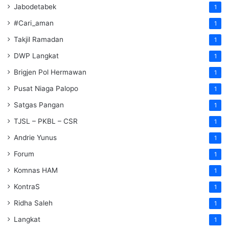
Jabodetabek
1
#Cari_aman
1
Takjil Ramadan
1
DWP Langkat
1
Brigjen Pol Hermawan
1
Pusat Niaga Palopo
1
Satgas Pangan
1
TJSL – PKBL – CSR
1
Andrie Yunus
1
Forum
1
Komnas HAM
1
KontraS
1
Ridha Saleh
1
Langkat
1