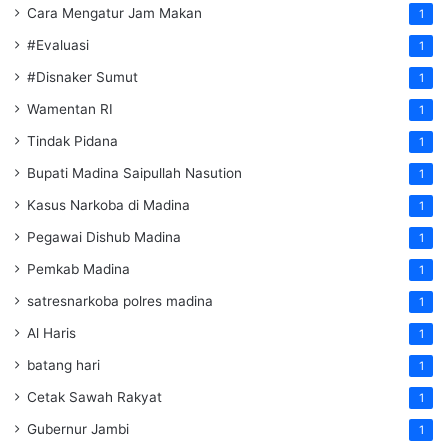
Cara Mengatur Jam Makan
1
#Evaluasi
1
#Disnaker Sumut
1
Wamentan RI
1
Tindak Pidana
1
Bupati Madina Saipullah Nasution
1
Kasus Narkoba di Madina
1
Pegawai Dishub Madina
1
Pemkab Madina
1
satresnarkoba polres madina
1
Al Haris
1
batang hari
1
Cetak Sawah Rakyat
1
Gubernur Jambi
1