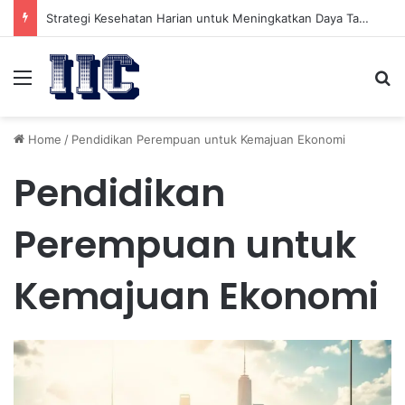
Strategi Kesehatan Harian untuk Meningkatkan Daya Tahan Tubuh dalam Beraktivitas
Menu
Se
Home
/
Pendidikan Perempuan untuk Kemajuan Ekonomi
Pendidikan
Perempuan untuk
Kemajuan Ekonomi