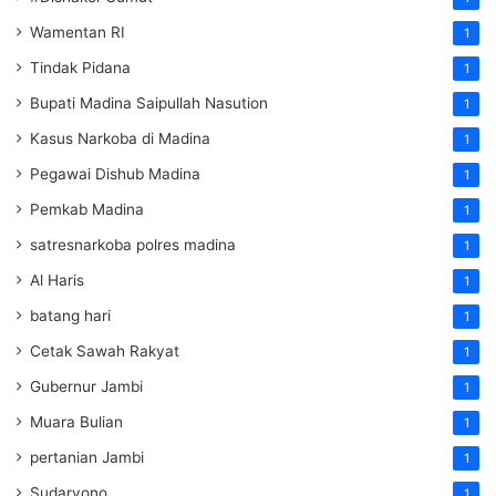
Wamentan RI
1
Tindak Pidana
1
Bupati Madina Saipullah Nasution
1
Kasus Narkoba di Madina
1
Pegawai Dishub Madina
1
Pemkab Madina
1
satresnarkoba polres madina
1
Al Haris
1
batang hari
1
Cetak Sawah Rakyat
1
Gubernur Jambi
1
Muara Bulian
1
pertanian Jambi
1
Sudaryono
1