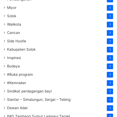
Miyor
1
Solok
1
Walikota
1
Cancan
1
Side Hustle
1
Kabupaten Solok
1
Inspirasi
1
Budaya
1
#Buka program
1
#Kemnaker
1
Sindikat perdagangan bayi
1
Siantar – Simalungun, Sergai – Tebing
1
Dewan Adat
1
PAD Tambang Sumut Lampaui Target
1