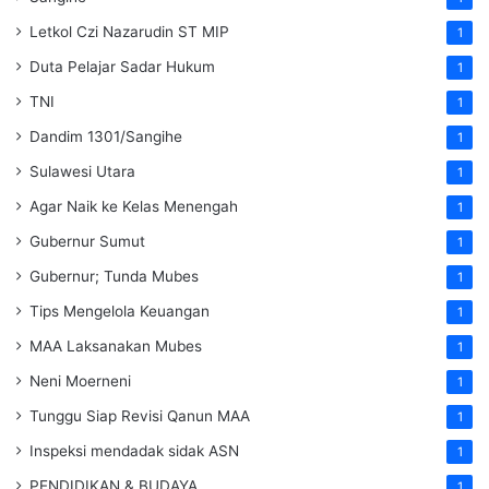
Letkol Czi Nazarudin ST MIP
1
Duta Pelajar Sadar Hukum
1
TNI
1
Dandim 1301/Sangihe
1
Sulawesi Utara
1
Agar Naik ke Kelas Menengah
1
Gubernur Sumut
1
Gubernur; Tunda Mubes
1
Tips Mengelola Keuangan
1
MAA Laksanakan Mubes
1
Neni Moerneni
1
Tunggu Siap Revisi Qanun MAA
1
Inspeksi mendadak
sidak
ASN
1
PENDIDIKAN & BUDAYA
1