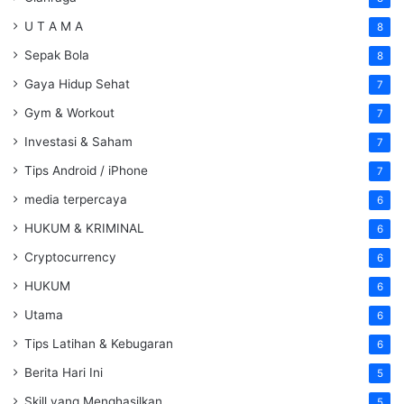
U T A M A
8
Sepak Bola
8
Gaya Hidup Sehat
7
Gym & Workout
7
Investasi & Saham
7
Tips Android / iPhone
7
media terpercaya
6
HUKUM & KRIMINAL
6
Cryptocurrency
6
HUKUM
6
Utama
6
Tips Latihan & Kebugaran
6
Berita Hari Ini
5
Skill yang Menghasilkan
5