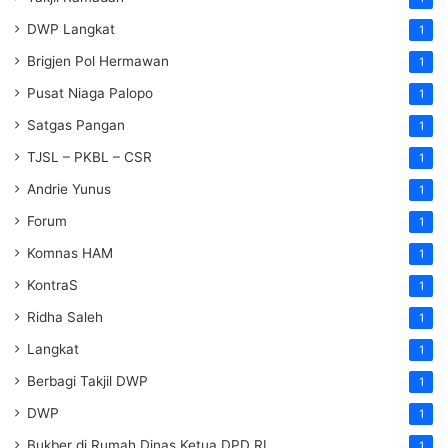
DWP Langkat
1
Brigjen Pol Hermawan
1
Pusat Niaga Palopo
1
Satgas Pangan
1
TJSL – PKBL – CSR
1
Andrie Yunus
1
Forum
1
Komnas HAM
1
KontraS
1
Ridha Saleh
1
Langkat
1
Berbagi Takjil DWP
1
DWP
1
Bukber di Rumah Dinas Ketua DPD RI
1