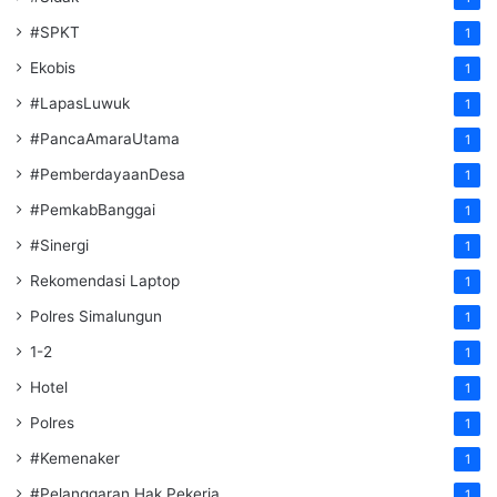
#SPKT
1
Ekobis
1
#LapasLuwuk
1
#PancaAmaraUtama
1
#PemberdayaanDesa
1
#PemkabBanggai
1
#Sinergi
1
Rekomendasi Laptop
1
Polres Simalungun
1
1-2
1
Hotel
1
Polres
1
#Kemenaker
1
#Pelanggaran Hak Pekerja
1