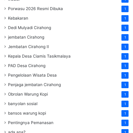
Porwasu 2026 Resmi Dibuka
1
Kebakaran
1
Dedi Mulyadi Cirahong
1
jembatan Cirahong
1
Jembatan Cirahong II
1
Kepala Desa Ciamis Tasikmalaya
1
PAD Desa Cirahong
1
Pengelolaan Wisata Desa
1
Penjaga jembatan Cirahong
1
Obrolan Warung Kopi
1
banyolan sosial
1
bansos warung kopi
1
Pentingnya Pemanasan
1
ada apa?
1