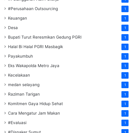
#Perusahaan Outsourcing
1
Keuangan
1
Desa
1
Bupati Turut Reresmikan Gedung PGRI
1
Halal Bi Halal PGRI Masbagik
1
Payakumbuh
1
Eks Wakapolda Metro Jaya
1
Kecelakaan
1
medan selayang
1
Raziman Tarigan
1
Komitmen Gaya Hidup Sehat
1
Cara Mengatur Jam Makan
1
#Evaluasi
1
#Disnaker Sumut
1