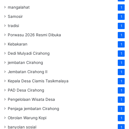
mangalahat
1
Samosir
1
tradisi
1
Porwasu 2026 Resmi Dibuka
1
Kebakaran
1
Dedi Mulyadi Cirahong
1
jembatan Cirahong
1
Jembatan Cirahong II
1
Kepala Desa Ciamis Tasikmalaya
1
PAD Desa Cirahong
1
Pengelolaan Wisata Desa
1
Penjaga jembatan Cirahong
1
Obrolan Warung Kopi
1
banyolan sosial
1