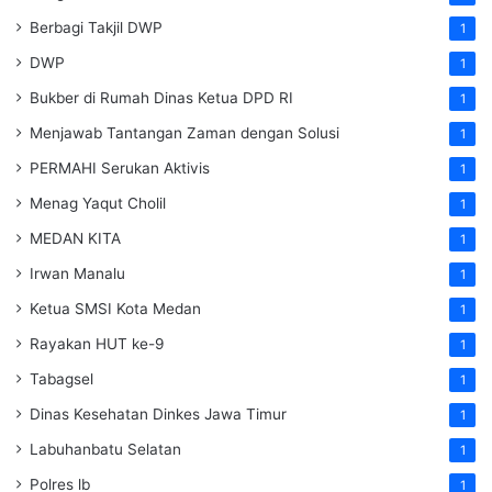
Berbagi Takjil DWP
1
DWP
1
Bukber di Rumah Dinas Ketua DPD RI
1
Menjawab Tantangan Zaman dengan Solusi
1
PERMAHI Serukan Aktivis
1
Menag Yaqut Cholil
1
MEDAN KITA
1
Irwan Manalu
1
Ketua SMSI Kota Medan
1
Rayakan HUT ke-9
1
Tabagsel
1
Dinas Kesehatan
Dinkes
Jawa Timur
1
Labuhanbatu Selatan
1
Polres lb
1