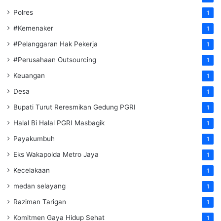
Polres
1
#Kemenaker
1
#Pelanggaran Hak Pekerja
1
#Perusahaan Outsourcing
1
Keuangan
1
Desa
1
Bupati Turut Reresmikan Gedung PGRI
1
Halal Bi Halal PGRI Masbagik
1
Payakumbuh
1
Eks Wakapolda Metro Jaya
1
Kecelakaan
1
medan selayang
1
Raziman Tarigan
1
Komitmen Gaya Hidup Sehat
1