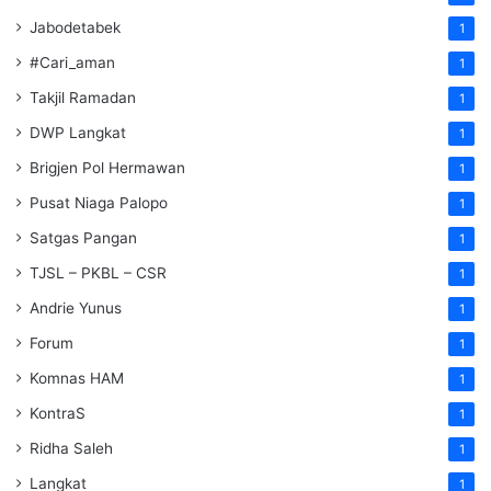
Jabodetabek
1
#Cari_aman
1
Takjil Ramadan
1
DWP Langkat
1
Brigjen Pol Hermawan
1
Pusat Niaga Palopo
1
Satgas Pangan
1
TJSL – PKBL – CSR
1
Andrie Yunus
1
Forum
1
Komnas HAM
1
KontraS
1
Ridha Saleh
1
Langkat
1