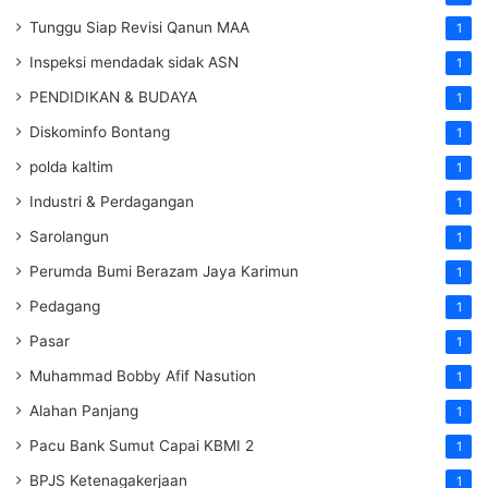
Tunggu Siap Revisi Qanun MAA
1
Inspeksi mendadak
sidak
ASN
1
PENDIDIKAN & BUDAYA
1
Diskominfo Bontang
1
polda kaltim
1
Industri & Perdagangan
1
Sarolangun
1
Perumda Bumi Berazam Jaya Karimun
1
Pedagang
1
Pasar
1
Muhammad Bobby Afif Nasution
1
Alahan Panjang
1
Pacu Bank Sumut Capai KBMI 2
1
BPJS Ketenagakerjaan
1