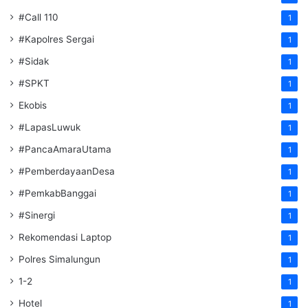
#Call 110
1
#Kapolres Sergai
1
#Sidak
1
#SPKT
1
Ekobis
1
#LapasLuwuk
1
#PancaAmaraUtama
1
#PemberdayaanDesa
1
#PemkabBanggai
1
#Sinergi
1
Rekomendasi Laptop
1
Polres Simalungun
1
1-2
1
Hotel
1