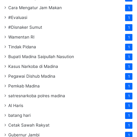
Cara Mengatur Jam Makan
1
#Evaluasi
1
#Disnaker Sumut
1
Wamentan RI
1
Tindak Pidana
1
Bupati Madina Saipullah Nasution
1
Kasus Narkoba di Madina
1
Pegawai Dishub Madina
1
Pemkab Madina
1
satresnarkoba polres madina
1
Al Haris
1
batang hari
1
Cetak Sawah Rakyat
1
Gubernur Jambi
1