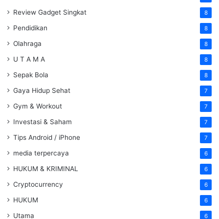
Review Gadget Singkat
8
Pendidikan
8
Olahraga
8
U T A M A
8
Sepak Bola
8
Gaya Hidup Sehat
7
Gym & Workout
7
Investasi & Saham
7
Tips Android / iPhone
7
media terpercaya
6
HUKUM & KRIMINAL
6
Cryptocurrency
6
HUKUM
6
Utama
6