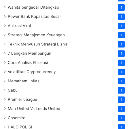
Wanita pengedar Ditangkap
1
Power Bank Kapasitas Besar
1
Aplikasi Viral
1
Strategi Manajemen Keuangan
1
Teknik Menyusun Strategi Bisnis
1
7 Langkah Membangun
1
Cara Analisis Efisiensi
1
Volatilitas Cryptocurrency
1
Memahami Inflasi
1
Cabul
1
Premier League
1
Man United Vs Leeds United
1
Casemiro
1
HALO POLISI
1