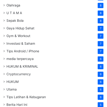
Olahraga
8
U T A M A
8
Sepak Bola
8
Gaya Hidup Sehat
7
Gym & Workout
7
Investasi & Saham
7
Tips Android / iPhone
7
media terpercaya
6
HUKUM & KRIMINAL
6
Cryptocurrency
6
HUKUM
6
Utama
6
Tips Latihan & Kebugaran
6
Berita Hari Ini
5