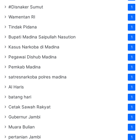
#Disnaker Sumut
1
Wamentan RI
1
Tindak Pidana
1
Bupati Madina Saipullah Nasution
1
Kasus Narkoba di Madina
1
Pegawai Dishub Madina
1
Pemkab Madina
1
satresnarkoba polres madina
1
Al Haris
1
batang hari
1
Cetak Sawah Rakyat
1
Gubernur Jambi
1
Muara Bulian
1
pertanian Jambi
1