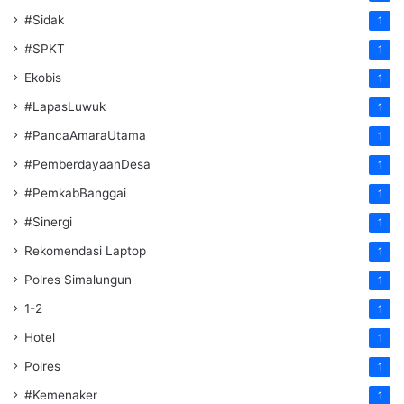
#Sidak
1
#SPKT
1
Ekobis
1
#LapasLuwuk
1
#PancaAmaraUtama
1
#PemberdayaanDesa
1
#PemkabBanggai
1
#Sinergi
1
Rekomendasi Laptop
1
Polres Simalungun
1
1-2
1
Hotel
1
Polres
1
#Kemenaker
1