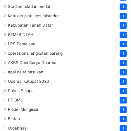
Stadion teladan medan
1
Ketukan pintu kos misterius
1
Kabupaten Tanah Datar
1
PEMERINTAH
1
LPS Pemalang
1
operasional angkutan barang
1
AKBP Dedi Surya Dharma
1
apel gelar pasukan
1
Operasi Ketupat 2026
1
Polres Palopo
1
PT.BML
1
Riedel Mongisidi
1
Bintan
1
Organisasi
1