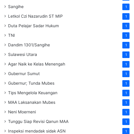
Sangihe
1
Letkol Czi Nazarudin ST MIP
1
Duta Pelajar Sadar Hukum
1
TNI
1
Dandim 1301/Sangihe
1
Sulawesi Utara
1
Agar Naik ke Kelas Menengah
1
Gubernur Sumut
1
Gubernur; Tunda Mubes
1
Tips Mengelola Keuangan
1
MAA Laksanakan Mubes
1
Neni Moerneni
1
Tunggu Siap Revisi Qanun MAA
1
Inspeksi mendadak
sidak
ASN
1