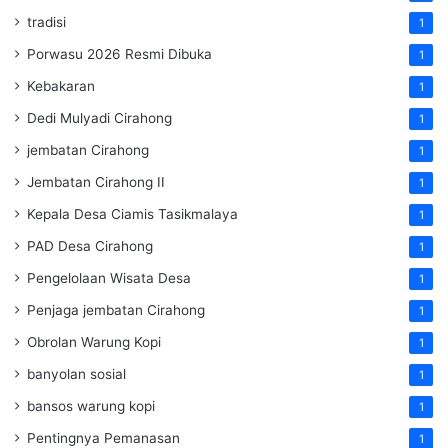
tradisi
1
Porwasu 2026 Resmi Dibuka
1
Kebakaran
1
Dedi Mulyadi Cirahong
1
jembatan Cirahong
1
Jembatan Cirahong II
1
Kepala Desa Ciamis Tasikmalaya
1
PAD Desa Cirahong
1
Pengelolaan Wisata Desa
1
Penjaga jembatan Cirahong
1
Obrolan Warung Kopi
1
banyolan sosial
1
bansos warung kopi
1
Pentingnya Pemanasan
1