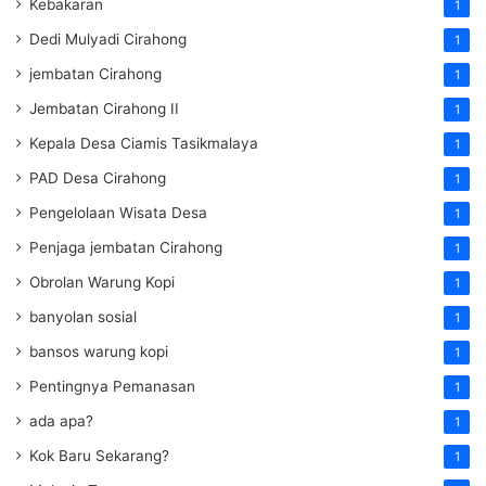
Kebakaran
1
Dedi Mulyadi Cirahong
1
jembatan Cirahong
1
Jembatan Cirahong II
1
Kepala Desa Ciamis Tasikmalaya
1
PAD Desa Cirahong
1
Pengelolaan Wisata Desa
1
Penjaga jembatan Cirahong
1
Obrolan Warung Kopi
1
banyolan sosial
1
bansos warung kopi
1
Pentingnya Pemanasan
1
ada apa?
1
Kok Baru Sekarang?
1