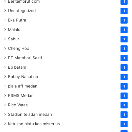
Beritamorut.com
1
Uncategorized
1
Eka Putra
1
Malalo
1
Sahur
1
Cheng Hoo
1
PT Matahari Sakti
1
Bp batam
1
Bobby Nasution
1
piala aff medan
1
PSMS Medan
1
Rico Waas
1
Stadion teladan medan
1
Ketukan pintu kos misterius
1