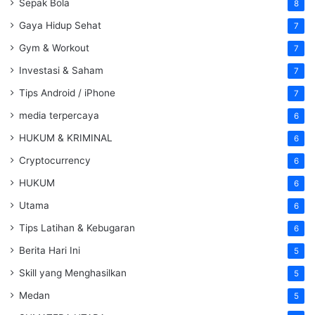
Sepak Bola
8
Gaya Hidup Sehat
7
Gym & Workout
7
Investasi & Saham
7
Tips Android / iPhone
7
media terpercaya
6
HUKUM & KRIMINAL
6
Cryptocurrency
6
HUKUM
6
Utama
6
Tips Latihan & Kebugaran
6
Berita Hari Ini
5
Skill yang Menghasilkan
5
Medan
5