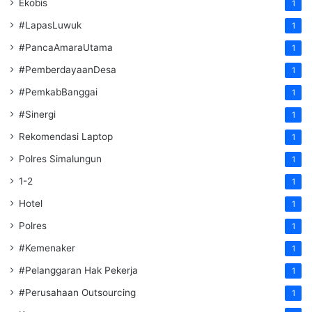
Ekobis
1
#LapasLuwuk
1
#PancaAmaraUtama
1
#PemberdayaanDesa
1
#PemkabBanggai
1
#Sinergi
1
Rekomendasi Laptop
1
Polres Simalungun
1
1-2
1
Hotel
1
Polres
1
#Kemenaker
1
#Pelanggaran Hak Pekerja
1
#Perusahaan Outsourcing
1