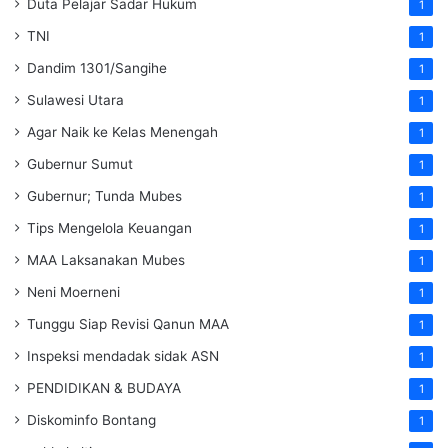
Duta Pelajar Sadar Hukum
1
TNI
1
Dandim 1301/Sangihe
1
Sulawesi Utara
1
Agar Naik ke Kelas Menengah
1
Gubernur Sumut
1
Gubernur; Tunda Mubes
1
Tips Mengelola Keuangan
1
MAA Laksanakan Mubes
1
Neni Moerneni
1
Tunggu Siap Revisi Qanun MAA
1
Inspeksi mendadak
sidak
ASN
1
PENDIDIKAN & BUDAYA
1
Diskominfo Bontang
1