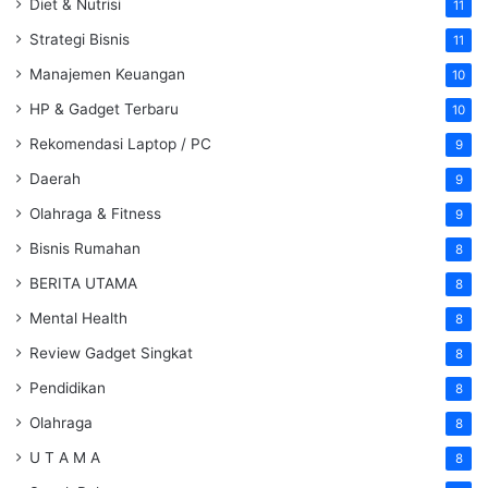
Diet & Nutrisi
11
Strategi Bisnis
11
Manajemen Keuangan
10
HP & Gadget Terbaru
10
Rekomendasi Laptop / PC
9
Daerah
9
Olahraga & Fitness
9
Bisnis Rumahan
8
BERITA UTAMA
8
Mental Health
8
Review Gadget Singkat
8
Pendidikan
8
Olahraga
8
U T A M A
8