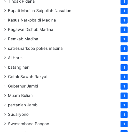
Tindak Pidana
1
Bupati Madina Saipullah Nasution
1
Kasus Narkoba di Madina
1
Pegawai Dishub Madina
1
Pemkab Madina
1
satresnarkoba polres madina
1
Al Haris
1
batang hari
1
Cetak Sawah Rakyat
1
Gubernur Jambi
1
Muara Bulian
1
pertanian Jambi
1
Sudaryono
1
Swasembada Pangan
1