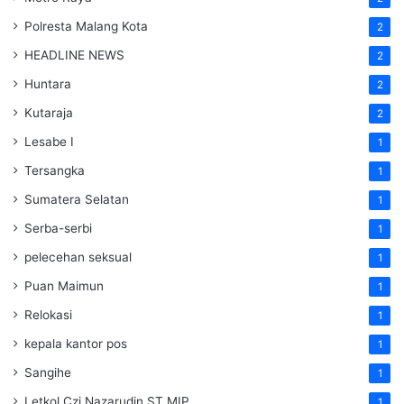
Polresta Malang Kota
2
HEADLINE NEWS
2
Huntara
2
Kutaraja
2
Lesabe I
1
Tersangka
1
Sumatera Selatan
1
Serba-serbi
1
pelecehan seksual
1
Puan Maimun
1
Relokasi
1
kepala kantor pos
1
Sangihe
1
Letkol Czi Nazarudin ST MIP
1