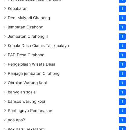
Kebakaran
1
Dedi Mulyadi Cirahong
1
jembatan Cirahong
1
Jembatan Cirahong II
1
Kepala Desa Ciamis Tasikmalaya
1
PAD Desa Cirahong
1
Pengelolaan Wisata Desa
1
Penjaga jembatan Cirahong
1
Obrolan Warung Kopi
1
banyolan sosial
1
bansos warung kopi
1
Pentingnya Pemanasan
1
ada apa?
1
Kok Baru Sekarang?
1