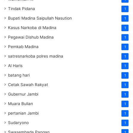
Tindak Pidana
1
Bupati Madina Saipullah Nasution
1
Kasus Narkoba di Madina
1
Pegawai Dishub Madina
1
Pemkab Madina
1
satresnarkoba polres madina
1
Al Haris
1
batang hari
1
Cetak Sawah Rakyat
1
Gubernur Jambi
1
Muara Bulian
1
pertanian Jambi
1
Sudaryono
1
Swasembada Pangan
1