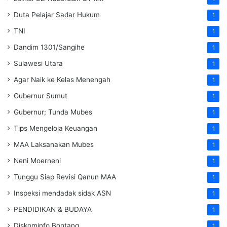
Duta Pelajar Sadar Hukum
1
TNI
1
Dandim 1301/Sangihe
1
Sulawesi Utara
1
Agar Naik ke Kelas Menengah
1
Gubernur Sumut
1
Gubernur; Tunda Mubes
1
Tips Mengelola Keuangan
1
MAA Laksanakan Mubes
1
Neni Moerneni
1
Tunggu Siap Revisi Qanun MAA
1
Inspeksi mendadak
sidak
ASN
1
PENDIDIKAN & BUDAYA
1
Diskominfo Bontang
1