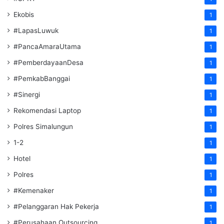
Ekobis
1
#LapasLuwuk
1
#PancaAmaraUtama
1
#PemberdayaanDesa
1
#PemkabBanggai
1
#Sinergi
1
Rekomendasi Laptop
1
Polres Simalungun
1
1-2
1
Hotel
1
Polres
1
#Kemenaker
1
#Pelanggaran Hak Pekerja
1
#Perusahaan Outsourcing
1