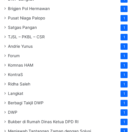
Brigjen Pol Hermawan
1
Pusat Niaga Palopo
1
Satgas Pangan
1
TJSL – PKBL – CSR
1
Andrie Yunus
1
Forum
1
Komnas HAM
1
KontraS
1
Ridha Saleh
1
Langkat
1
Berbagi Takjil DWP
1
DWP
1
Bukber di Rumah Dinas Ketua DPD RI
1
Menjawab Tantangan Zaman dengan Solusi
1