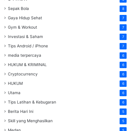
Sepak Bola
8
Gaya Hidup Sehat
7
Gym & Workout
7
Investasi & Saham
7
Tips Android / iPhone
7
media terpercaya
6
HUKUM & KRIMINAL
6
Cryptocurrency
6
HUKUM
6
Utama
6
Tips Latihan & Kebugaran
6
Berita Hari Ini
5
Skill yang Menghasilkan
5
Medan
5