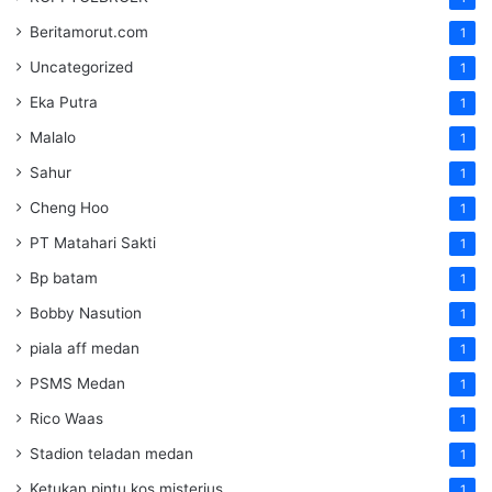
Beritamorut.com
1
Uncategorized
1
Eka Putra
1
Malalo
1
Sahur
1
Cheng Hoo
1
PT Matahari Sakti
1
Bp batam
1
Bobby Nasution
1
piala aff medan
1
PSMS Medan
1
Rico Waas
1
Stadion teladan medan
1
Ketukan pintu kos misterius
1