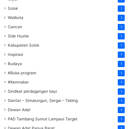
Solok
1
Walikota
1
Cancan
1
Side Hustle
1
Kabupaten Solok
1
Inspirasi
1
Budaya
1
#Buka program
1
#Kemnaker
1
Sindikat perdagangan bayi
1
Siantar – Simalungun, Sergai – Tebing
1
Dewan Adat
1
PAD Tambang Sumut Lampaui Target
1
Dewan Adat Papua Barat
1