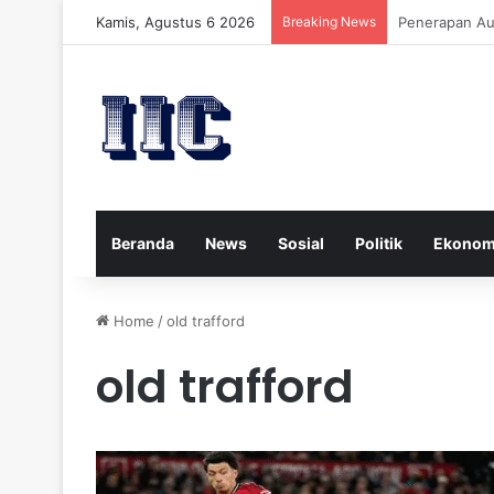
Kamis, Agustus 6 2026
Breaking News
Strategi Kese
Beranda
News
Sosial
Politik
Ekonom
Home
/
old trafford
old trafford