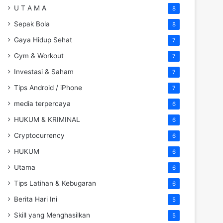
U T A M A
8
Sepak Bola
8
Gaya Hidup Sehat
7
Gym & Workout
7
Investasi & Saham
7
Tips Android / iPhone
7
media terpercaya
6
HUKUM & KRIMINAL
6
Cryptocurrency
6
HUKUM
6
Utama
6
Tips Latihan & Kebugaran
6
Berita Hari Ini
5
Skill yang Menghasilkan
5