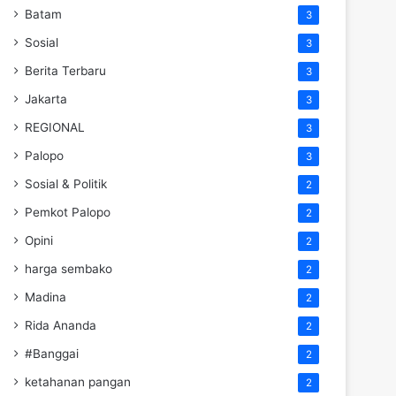
Batam
3
Sosial
3
Berita Terbaru
3
Jakarta
3
REGIONAL
3
Palopo
3
Sosial & Politik
2
Pemkot Palopo
2
Opini
2
harga sembako
2
Madina
2
Rida Ananda
2
#Banggai
2
ketahanan pangan
2