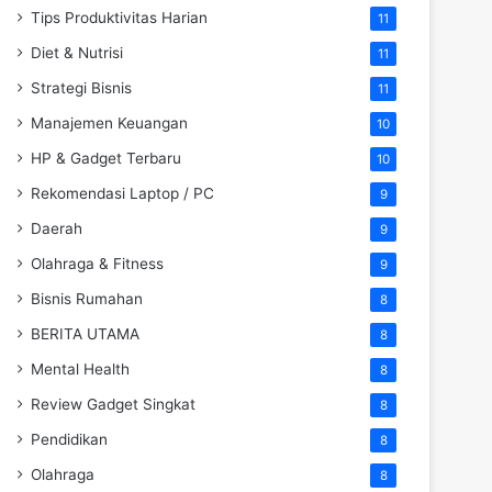
Tips Produktivitas Harian
11
Diet & Nutrisi
11
Strategi Bisnis
11
Manajemen Keuangan
10
HP & Gadget Terbaru
10
Rekomendasi Laptop / PC
9
Daerah
9
Olahraga & Fitness
9
Bisnis Rumahan
8
BERITA UTAMA
8
Mental Health
8
Review Gadget Singkat
8
Pendidikan
8
Olahraga
8