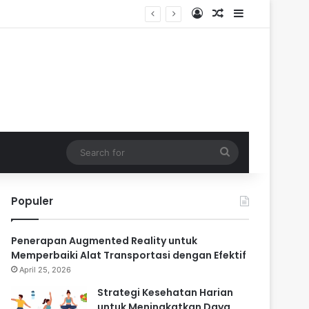
Log In
Random Article
Sidebar
Search
for
Populer
Penerapan Augmented Reality untuk
Memperbaiki Alat Transportasi dengan Efektif
April 25, 2026
Strategi Kesehatan Harian
untuk Meningkatkan Daya